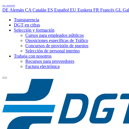
--
------
DE
Alemán
CA
Catalán
ES
Español
EU
Euskera
FR
Francés
GL
Gal
Transparencia
DGT en cifras
Selección y formación
Cursos para empleados públicos
Oposiciones específicas de Tráfico
Concursos de provisión de puestos
Selección de personal interino
Trabaja con nosotros
Recursos para proveedores
Factura electrónica