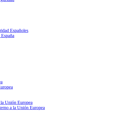
ridad Españoles
n España
ea
Europea
e la Unión Europea
xterno a la Unión Europea