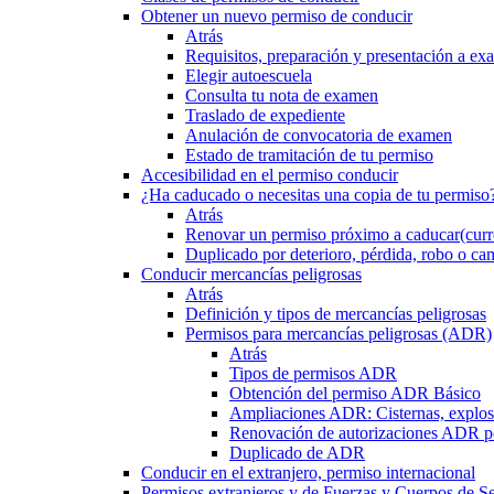
Obtener un nuevo permiso de conducir
Atrás
Requisitos, preparación y presentación a e
Elegir autoescuela
Consulta tu nota de examen
Traslado de expediente
Anulación de convocatoria de examen
Estado de tramitación de tu permiso
Accesibilidad en el permiso conducir
¿Ha caducado o necesitas una copia de tu permiso
Atrás
Renovar un permiso próximo a caducar
(curr
Duplicado por deterioro, pérdida, robo o ca
Conducir mercancías peligrosas
Atrás
Definición y tipos de mercancías peligrosas
Permisos para mercancías peligrosas (ADR)
Atrás
Tipos de permisos ADR
Obtención del permiso ADR Básico
Ampliaciones ADR: Cisternas, explosi
Renovación de autorizaciones ADR p
Duplicado de ADR
Conducir en el extranjero, permiso internacional
Permisos extranjeros y de Fuerzas y Cuerpos de S