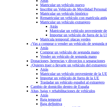
Atrás
Matricular un vehículo nuevo
Inscribir un Vehículo de Movilidad Person
Matricular un vehículo histórico
Rematricular un vehículo con matrícula anti
Matricular un vehículo extranjero
Atrás
Matricular un vehículo proveniente d
Importar un vehículo de fuera de la 
Matricula temporal: placas verdes
¿Vas a comprar o vender un vehículo de segunda
Atrás
Comprar un vehículo de segunda mano
Vender un vehículo de segunda mano
Donaciones, herencias y divorcios o separaciones
¿Quieres traer o llevarte un vehículo del extranjero
Atrás
Matricular un vehículo proveniente de la U
Importar un vehículo de fuera de la UE
Trasladar un vehículo español al extranjero
Cambio de domicilio dentro de España
Altas, bajas y rehabilitaciones de vehículos
Atrás
Baja temporal
Baja definitiva