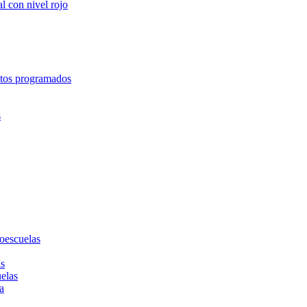
l con nivel rojo
entos programados
s
toescuelas
as
uelas
a