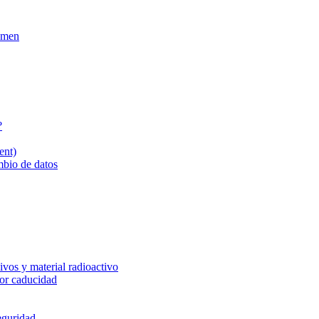
xamen
?
ent)
mbio de datos
vos y material radioactivo
or caducidad
eguridad