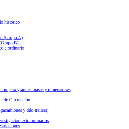
lo histórico
ico (Grupo A)
 (Grupo B)
co a ordinario
ción para grandes masas y dimensiones
a de Circulación
gacamiones y dúo-trailers)
vestigación extraordinarios
estricciones