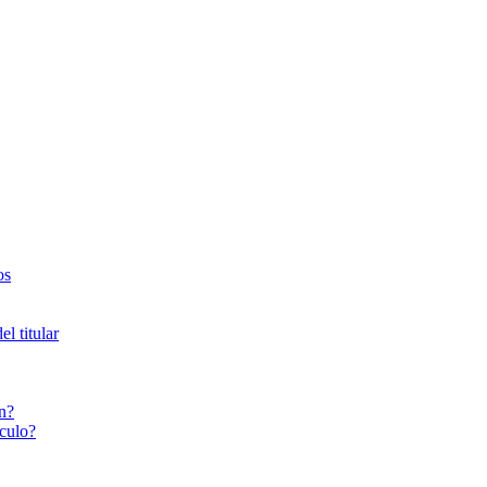
os
l titular
n?
culo?