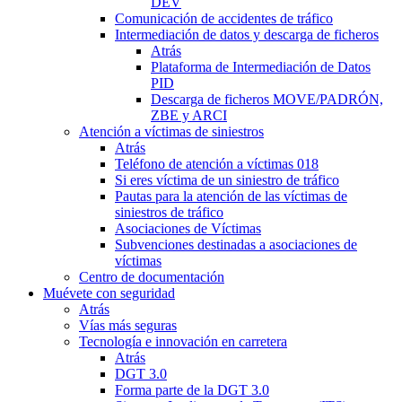
DEV
Comunicación de accidentes de tráfico
Intermediación de datos y descarga de ficheros
Atrás
Plataforma de Intermediación de Datos
PID
Descarga de ficheros MOVE/PADRÓN,
ZBE y ARCI
Atención a víctimas de siniestros
Atrás
Teléfono de atención a víctimas 018
Si eres víctima de un siniestro de tráfico
Pautas para la atención de las víctimas de
siniestros de tráfico
Asociaciones de Víctimas
Subvenciones destinadas a asociaciones de
víctimas
Centro de documentación
Muévete con seguridad
Atrás
Vías más seguras
Tecnología e innovación en carretera
Atrás
DGT 3.0
Forma parte de la DGT 3.0