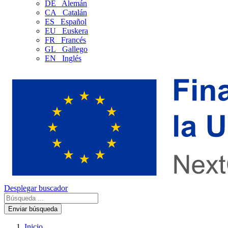
DE
Alemán
CA
Catalán
ES
Español
EU
Euskera
FR
Francés
GL
Gallego
EN
Inglés
Desplegar buscador
Enviar búsqueda
Inicio