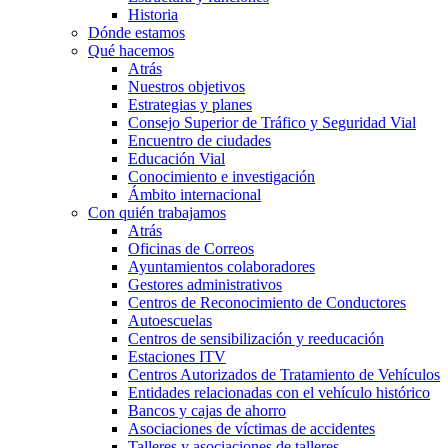
Historia
Dónde estamos
Qué hacemos
Atrás
Nuestros objetivos
Estrategias y planes
Consejo Superior de Tráfico y Seguridad Vial
Encuentro de ciudades
Educación Vial
Conocimiento e investigación
Ámbito internacional
Con quién trabajamos
Atrás
Oficinas de Correos
Ayuntamientos colaboradores
Gestores administrativos
Centros de Reconocimiento de Conductores
Autoescuelas
Centros de sensibilización y reeducación
Estaciones ITV
Centros Autorizados de Tratamiento de Vehículos
Entidades relacionadas con el vehículo histórico
Bancos y cajas de ahorro
Asociaciones de víctimas de accidentes
Talleres y asociaciones de talleres