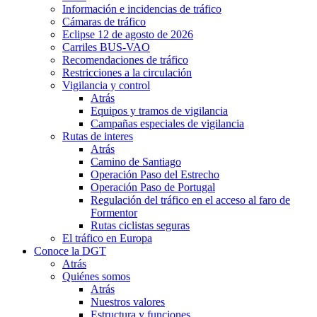
Información e incidencias de tráfico
Cámaras de tráfico
Eclipse 12 de agosto de 2026
Carriles BUS-VAO
Recomendaciones de tráfico
Restricciones a la circulación
Vigilancia y control
Atrás
Equipos y tramos de vigilancia
Campañas especiales de vigilancia
Rutas de interes
Atrás
Camino de Santiago
Operación Paso del Estrecho
Operación Paso de Portugal
Regulación del tráfico en el acceso al faro de
Formentor
Rutas ciclistas seguras
El tráfico en Europa
Conoce la DGT
Atrás
Quiénes somos
Atrás
Nuestros valores
Estructura y funciones