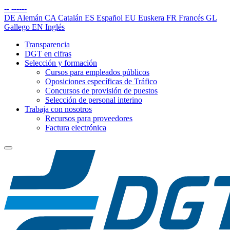
--
------
DE
Alemán
CA
Catalán
ES
Español
EU
Euskera
FR
Francés
GL
Gallego
EN
Inglés
Transparencia
DGT en cifras
Selección y formación
Cursos para empleados públicos
Oposiciones específicas de Tráfico
Concursos de provisión de puestos
Selección de personal interino
Trabaja con nosotros
Recursos para proveedores
Factura electrónica