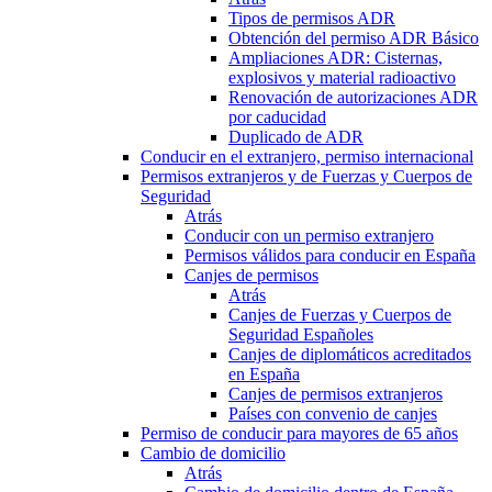
Tipos de permisos ADR
Obtención del permiso ADR Básico
Ampliaciones ADR: Cisternas,
explosivos y material radioactivo
Renovación de autorizaciones ADR
por caducidad
Duplicado de ADR
Conducir en el extranjero, permiso internacional
Permisos extranjeros y de Fuerzas y Cuerpos de
Seguridad
Atrás
Conducir con un permiso extranjero
Permisos válidos para conducir en España
Canjes de permisos
Atrás
Canjes de Fuerzas y Cuerpos de
Seguridad Españoles
Canjes de diplomáticos acreditados
en España
Canjes de permisos extranjeros
Países con convenio de canjes
Permiso de conducir para mayores de 65 años
Cambio de domicilio
Atrás