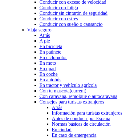
Conducir con exceso de velocidad
Conducir con fatiga
Conducir sin cinturón de seguridad
Conducir con estrés
Conducir con sueño o cansancio
Viaja seguro
Atrás
A pie
En bicicleta
En patinete
En ciclomotor
En moto
En quad
En coche
En autobús
En tractor y vehículo agrícola
Con tu mascota
(current)
Con caravana, remolque o autocaravana
Consejos para turistas extranjeros
Atrás
Información para turistas extranjeros
Antes de conducir por España
Normas básicas de circulación
En ciudad
En caso de emergencia