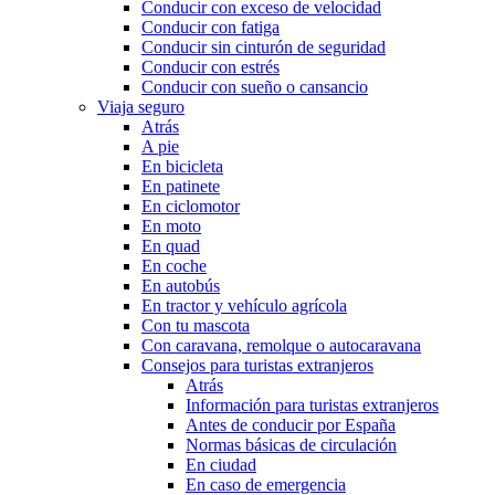
Conducir con exceso de velocidad
Conducir con fatiga
Conducir sin cinturón de seguridad
Conducir con estrés
Conducir con sueño o cansancio
Viaja seguro
Atrás
A pie
En bicicleta
En patinete
En ciclomotor
En moto
En quad
En coche
En autobús
En tractor y vehículo agrícola
Con tu mascota
Con caravana, remolque o autocaravana
Consejos para turistas extranjeros
Atrás
Información para turistas extranjeros
Antes de conducir por España
Normas básicas de circulación
En ciudad
En caso de emergencia