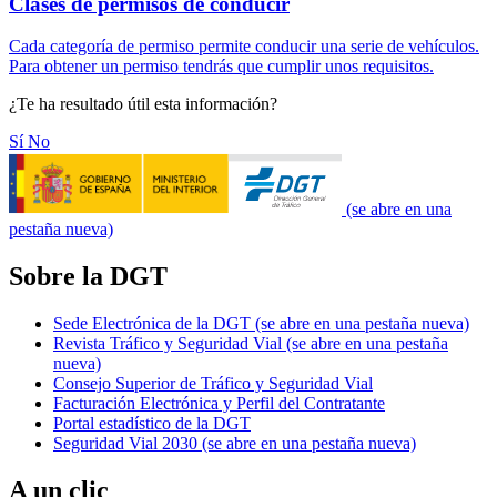
Clases de permisos de conducir
Cada categoría de permiso permite conducir una serie de vehículos.
Para obtener un permiso tendrás que cumplir unos requisitos.
¿Te ha resultado útil esta información?
Sí
No
(se abre en una
pestaña nueva)
Sobre la DGT
Sede Electrónica de la DGT
(se abre en una pestaña nueva)
Revista Tráfico y Seguridad Vial
(se abre en una pestaña
nueva)
Consejo Superior de Tráfico y Seguridad Vial
Facturación Electrónica y Perfil del Contratante
Portal estadístico de la DGT
Seguridad Vial 2030
(se abre en una pestaña nueva)
A un clic