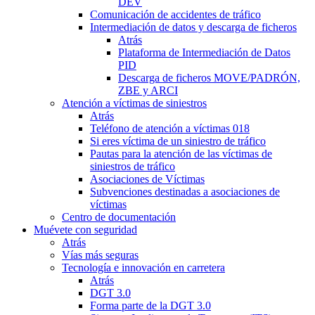
DEV
Comunicación de accidentes de tráfico
Intermediación de datos y descarga de ficheros
Atrás
Plataforma de Intermediación de Datos
PID
Descarga de ficheros MOVE/PADRÓN,
ZBE y ARCI
Atención a víctimas de siniestros
Atrás
Teléfono de atención a víctimas 018
Si eres víctima de un siniestro de tráfico
Pautas para la atención de las víctimas de
siniestros de tráfico
Asociaciones de Víctimas
Subvenciones destinadas a asociaciones de
víctimas
Centro de documentación
Muévete con seguridad
Atrás
Vías más seguras
Tecnología e innovación en carretera
Atrás
DGT 3.0
Forma parte de la DGT 3.0