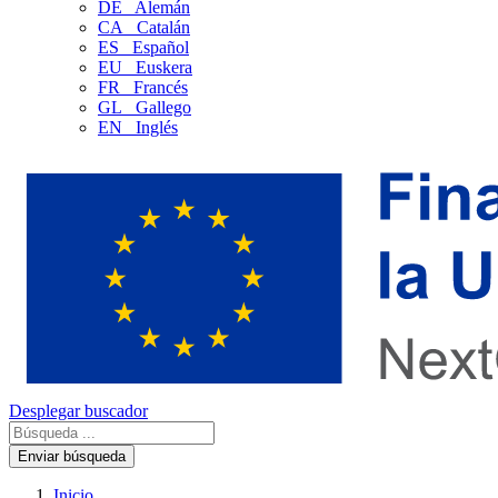
DE
Alemán
CA
Catalán
ES
Español
EU
Euskera
FR
Francés
GL
Gallego
EN
Inglés
Desplegar buscador
Enviar búsqueda
Inicio