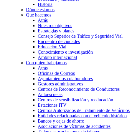
Historia
Dónde estamos
Qué hacemos
Atrás
Nuestros objetivos
Estrategias y planes
Consejo Superior de Tráfico y Seguridad Vial
Encuentro de ciudades
Educación Vial
Conocimiento e investigación
Ámbito internacional
Con quién trabajamos
Atrás
Oficinas de Correos
Ayuntamientos colaboradores
Gestores administrativos
Centros de Reconocimiento de Conductores
Autoescuelas
Centros de sensibilización y reeducación
Estaciones ITV
Centros Autorizados de Tratamiento de Vehículos
Entidades relacionadas con el vehículo histórico
Bancos y cajas de ahorro
Asociaciones de víctimas de accidentes
Talleres y asociaciones de talleres