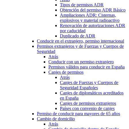
Tipos de permisos ADR
Obtención del permiso ADR Básico
Ampliaciones ADR: Cisternas,
explosivos y material radioactivo
Renovación de autorizaciones ADR
por caducidad
Duplicado de ADR
Conducir en el extranjero, permiso internacional
Permisos extranjeros y de Fuerzas y Cuerpos de
Seguridad
Atrás
Conducir con un permiso extranjero
Permisos válidos para conducir en España
Canjes de permisos
Atrás
Canjes de Fuerzas y Cuerpos de
Seguridad Españoles
Canjes de diplomáticos acreditados
en España
Canjes de permisos extranjeros
Países con convenio de canjes
Permiso de conducir para mayores de 65 años
Cambio de domicilio
Atrás