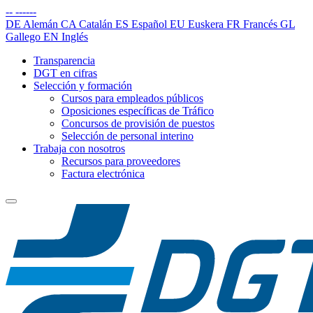
--
------
DE
Alemán
CA
Catalán
ES
Español
EU
Euskera
FR
Francés
GL
Gallego
EN
Inglés
Transparencia
DGT en cifras
Selección y formación
Cursos para empleados públicos
Oposiciones específicas de Tráfico
Concursos de provisión de puestos
Selección de personal interino
Trabaja con nosotros
Recursos para proveedores
Factura electrónica