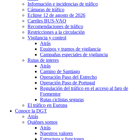
Información e incidencias de tráfico
Cámaras de tráfico
Eclipse 12 de agosto de 2026
Carriles BUS-VAO
Recomendaciones de tráfico
Restricciones a la circulación
Vigilancia y control
Atrás
Equipos y tramos de vigilancia
Campañas especiales de vigilancia
Rutas de interes
Atrás
Camino de Santiago
Operación Paso del Estrecho
Operación Paso de Portugal
Regulación del tráfico en el acceso al faro de
Formentor
Rutas ciclistas seguras
El tráfico en Europa
Conoce la DGT
Atrás
Quiénes somos
Atrás
Nuestros valores
Estructura y funciones