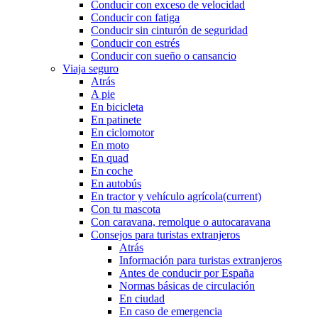
Conducir con exceso de velocidad
Conducir con fatiga
Conducir sin cinturón de seguridad
Conducir con estrés
Conducir con sueño o cansancio
Viaja seguro
Atrás
A pie
En bicicleta
En patinete
En ciclomotor
En moto
En quad
En coche
En autobús
En tractor y vehículo agrícola
(current)
Con tu mascota
Con caravana, remolque o autocaravana
Consejos para turistas extranjeros
Atrás
Información para turistas extranjeros
Antes de conducir por España
Normas básicas de circulación
En ciudad
En caso de emergencia