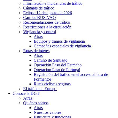
Información e incidencias de tráfico
Cámaras de tráfico
Eclipse 12 de agosto de 2026
Carriles BUS-VAO
Recomendaciones de tráfico
Restricciones a la circulación
Vigilancia y control
Atrás
Equipos y tramos de vigilancia
Campañas especiales de vigilancia
Rutas de interes
Atrás
Camino de Santiago
Operación Paso del Estrecho
Operación Paso de Portugal
Regulación del tráfico en el acceso al faro de
Formentor
Rutas ciclistas seguras
El tráfico en Europa
Conoce la DGT
Atrás
Quiénes somos
Atrás
Nuestros valores
Estructura y funciones