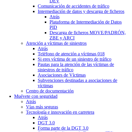
DEV
Comunicación de accidentes de tráfico
Intermediación de datos y descarga de ficheros
Atrás
Plataforma de Intermediación de Datos
PID
Descarga de ficheros MOVE/PADRÓN,
ZBE y ARCI
Atención a víctimas de siniestros
Atrás
Teléfono de atención a víctimas 018
Si eres víctima de un siniestro de tráfico
Pautas para la atención de las víctimas de
siniestros de tráfico
Asociaciones de Víctimas
Subvenciones destinadas a asociaciones de
víctimas
Centro de documentación
Muévete con seguridad
Atrás
Vías más seguras
Tecnología e innovación en carretera
Atrás
DGT 3.0
Forma parte de la DGT 3.0