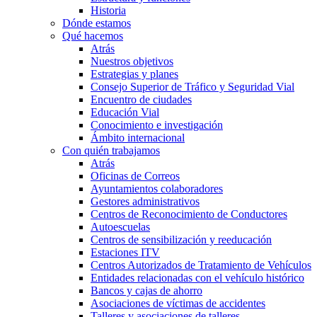
Historia
Dónde estamos
Qué hacemos
Atrás
Nuestros objetivos
Estrategias y planes
Consejo Superior de Tráfico y Seguridad Vial
Encuentro de ciudades
Educación Vial
Conocimiento e investigación
Ámbito internacional
Con quién trabajamos
Atrás
Oficinas de Correos
Ayuntamientos colaboradores
Gestores administrativos
Centros de Reconocimiento de Conductores
Autoescuelas
Centros de sensibilización y reeducación
Estaciones ITV
Centros Autorizados de Tratamiento de Vehículos
Entidades relacionadas con el vehículo histórico
Bancos y cajas de ahorro
Asociaciones de víctimas de accidentes
Talleres y asociaciones de talleres