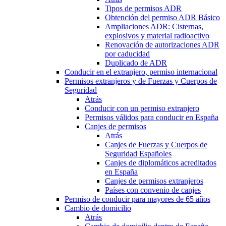
Tipos de permisos ADR
Obtención del permiso ADR Básico
Ampliaciones ADR: Cisternas,
explosivos y material radioactivo
Renovación de autorizaciones ADR
por caducidad
Duplicado de ADR
Conducir en el extranjero, permiso internacional
Permisos extranjeros y de Fuerzas y Cuerpos de
Seguridad
Atrás
Conducir con un permiso extranjero
Permisos válidos para conducir en España
Canjes de permisos
Atrás
Canjes de Fuerzas y Cuerpos de
Seguridad Españoles
Canjes de diplomáticos acreditados
en España
Canjes de permisos extranjeros
Países con convenio de canjes
Permiso de conducir para mayores de 65 años
Cambio de domicilio
Atrás