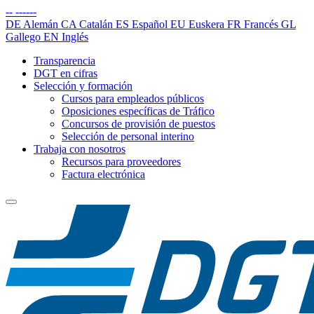
--
------
DE
Alemán
CA
Catalán
ES
Español
EU
Euskera
FR
Francés
GL
Gallego
EN
Inglés
Transparencia
DGT en cifras
Selección y formación
Cursos para empleados públicos
Oposiciones específicas de Tráfico
Concursos de provisión de puestos
Selección de personal interino
Trabaja con nosotros
Recursos para proveedores
Factura electrónica