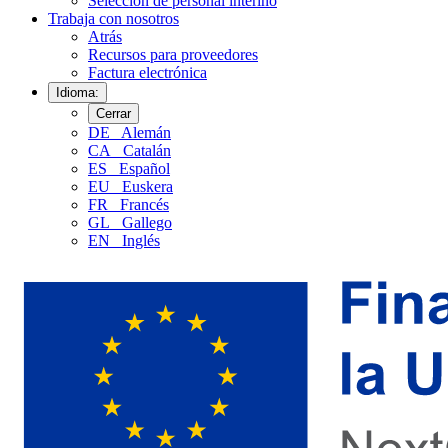
Selección de personal interino
Trabaja con nosotros
Atrás
Recursos para proveedores
Factura electrónica
Idioma:
Cerrar
DE
Alemán
CA
Catalán
ES
Español
EU
Euskera
FR
Francés
GL
Gallego
EN
Inglés