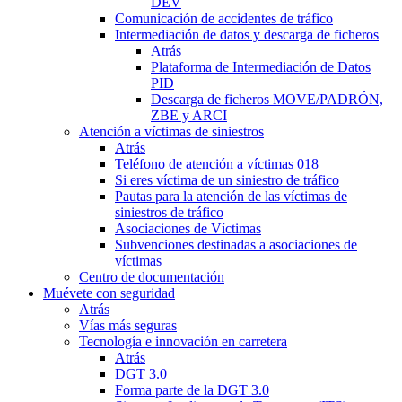
DEV
Comunicación de accidentes de tráfico
Intermediación de datos y descarga de ficheros
Atrás
Plataforma de Intermediación de Datos
PID
Descarga de ficheros MOVE/PADRÓN,
ZBE y ARCI
Atención a víctimas de siniestros
Atrás
Teléfono de atención a víctimas 018
Si eres víctima de un siniestro de tráfico
Pautas para la atención de las víctimas de
siniestros de tráfico
Asociaciones de Víctimas
Subvenciones destinadas a asociaciones de
víctimas
Centro de documentación
Muévete con seguridad
Atrás
Vías más seguras
Tecnología e innovación en carretera
Atrás
DGT 3.0
Forma parte de la DGT 3.0