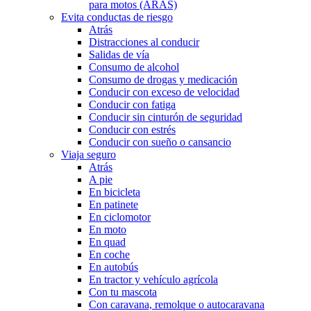
para motos (ARAS)
Evita conductas de riesgo
Atrás
Distracciones al conducir
Salidas de vía
Consumo de alcohol
Consumo de drogas y medicación
Conducir con exceso de velocidad
Conducir con fatiga
Conducir sin cinturón de seguridad
Conducir con estrés
Conducir con sueño o cansancio
Viaja seguro
Atrás
A pie
En bicicleta
En patinete
En ciclomotor
En moto
En quad
En coche
En autobús
En tractor y vehículo agrícola
Con tu mascota
Con caravana, remolque o autocaravana