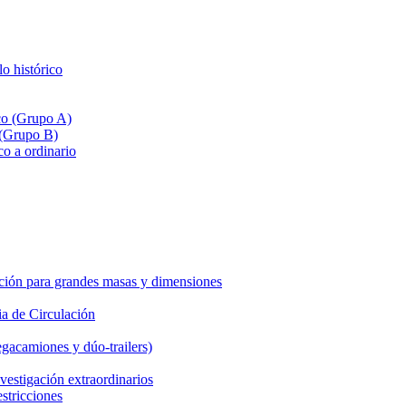
lo histórico
ico (Grupo A)
 (Grupo B)
co a ordinario
ción para grandes masas y dimensiones
a de Circulación
gacamiones y dúo-trailers)
vestigación extraordinarios
estricciones