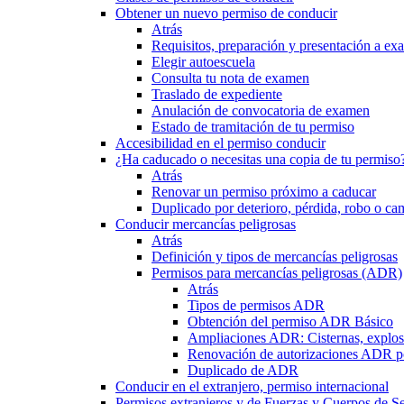
Obtener un nuevo permiso de conducir
Atrás
Requisitos, preparación y presentación a e
Elegir autoescuela
Consulta tu nota de examen
Traslado de expediente
Anulación de convocatoria de examen
Estado de tramitación de tu permiso
Accesibilidad en el permiso conducir
¿Ha caducado o necesitas una copia de tu permiso
Atrás
Renovar un permiso próximo a caducar
Duplicado por deterioro, pérdida, robo o ca
Conducir mercancías peligrosas
Atrás
Definición y tipos de mercancías peligrosas
Permisos para mercancías peligrosas (ADR)
Atrás
Tipos de permisos ADR
Obtención del permiso ADR Básico
Ampliaciones ADR: Cisternas, explosi
Renovación de autorizaciones ADR p
Duplicado de ADR
Conducir en el extranjero, permiso internacional
Permisos extranjeros y de Fuerzas y Cuerpos de S