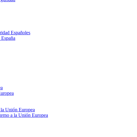
ridad Españoles
n España
ea
Europea
e la Unión Europea
xterno a la Unión Europea