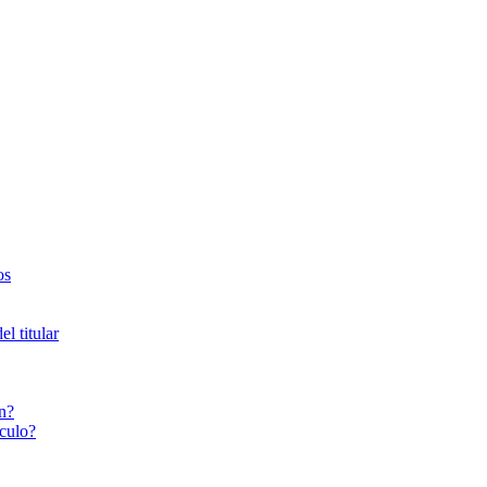
os
l titular
n?
culo?