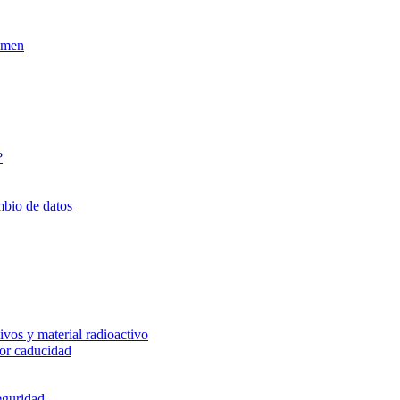
xamen
?
mbio de datos
vos y material radioactivo
or caducidad
eguridad