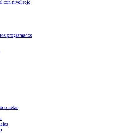
l con nivel rojo
entos programados
s
toescuelas
as
uelas
a