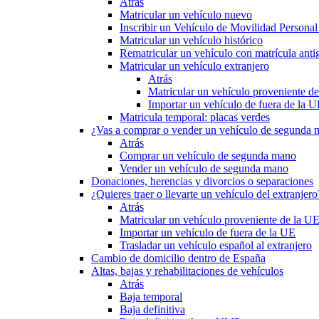
Atrás
Matricular un vehículo nuevo
Inscribir un Vehículo de Movilidad Person
Matricular un vehículo histórico
Rematricular un vehículo con matrícula anti
Matricular un vehículo extranjero
Atrás
Matricular un vehículo proveniente d
Importar un vehículo de fuera de la 
Matricula temporal: placas verdes
¿Vas a comprar o vender un vehículo de segunda
Atrás
Comprar un vehículo de segunda mano
Vender un vehículo de segunda mano
Donaciones, herencias y divorcios o separaciones
¿Quieres traer o llevarte un vehículo del extranjero
Atrás
Matricular un vehículo proveniente de la U
Importar un vehículo de fuera de la UE
Trasladar un vehículo español al extranjero
Cambio de domicilio dentro de España
Altas, bajas y rehabilitaciones de vehículos
Atrás
Baja temporal
Baja definitiva