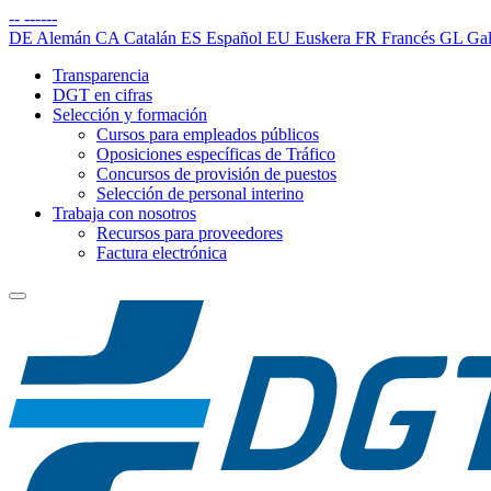
--
------
DE
Alemán
CA
Catalán
ES
Español
EU
Euskera
FR
Francés
GL
Gal
Transparencia
DGT en cifras
Selección y formación
Cursos para empleados públicos
Oposiciones específicas de Tráfico
Concursos de provisión de puestos
Selección de personal interino
Trabaja con nosotros
Recursos para proveedores
Factura electrónica