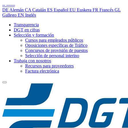
--
------
DE
Alemán
CA
Catalán
ES
Español
EU
Euskera
FR
Francés
GL
Gallego
EN
Inglés
Transparencia
DGT en cifras
Selección y formación
Cursos para empleados públicos
Oposiciones específicas de Tráfico
Concursos de provisión de puestos
Selección de personal interino
Trabaja con nosotros
Recursos para proveedores
Factura electrónica