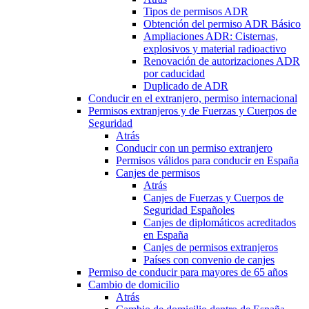
Tipos de permisos ADR
Obtención del permiso ADR Básico
Ampliaciones ADR: Cisternas,
explosivos y material radioactivo
Renovación de autorizaciones ADR
por caducidad
Duplicado de ADR
Conducir en el extranjero, permiso internacional
Permisos extranjeros y de Fuerzas y Cuerpos de
Seguridad
Atrás
Conducir con un permiso extranjero
Permisos válidos para conducir en España
Canjes de permisos
Atrás
Canjes de Fuerzas y Cuerpos de
Seguridad Españoles
Canjes de diplomáticos acreditados
en España
Canjes de permisos extranjeros
Países con convenio de canjes
Permiso de conducir para mayores de 65 años
Cambio de domicilio
Atrás