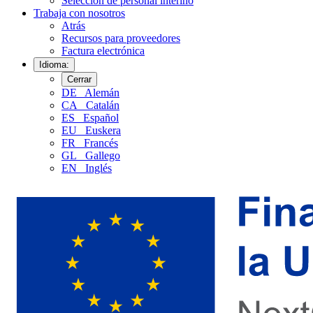
Selección de personal interino
Trabaja con nosotros
Atrás
Recursos para proveedores
Factura electrónica
Idioma:
Cerrar
DE
Alemán
CA
Catalán
ES
Español
EU
Euskera
FR
Francés
GL
Gallego
EN
Inglés