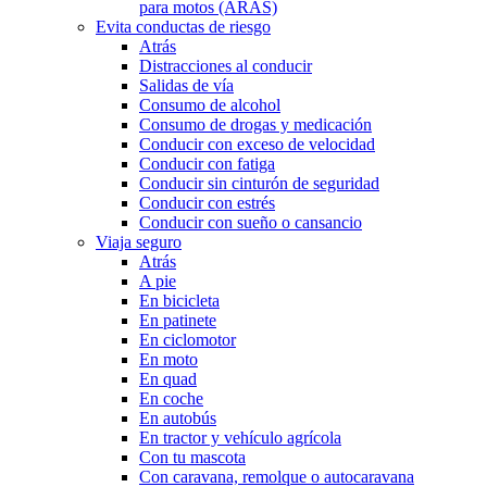
para motos (ARAS)
Evita conductas de riesgo
Atrás
Distracciones al conducir
Salidas de vía
Consumo de alcohol
Consumo de drogas y medicación
Conducir con exceso de velocidad
Conducir con fatiga
Conducir sin cinturón de seguridad
Conducir con estrés
Conducir con sueño o cansancio
Viaja seguro
Atrás
A pie
En bicicleta
En patinete
En ciclomotor
En moto
En quad
En coche
En autobús
En tractor y vehículo agrícola
Con tu mascota
Con caravana, remolque o autocaravana