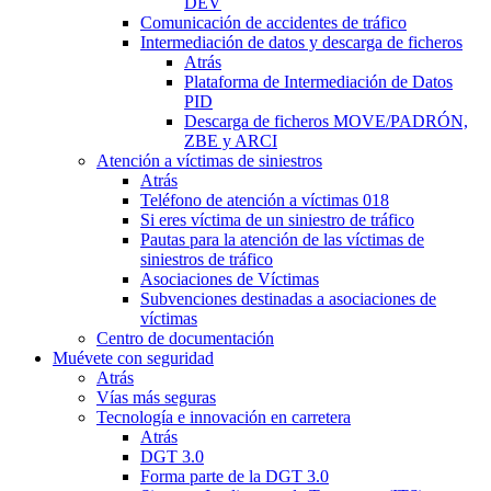
DEV
Comunicación de accidentes de tráfico
Intermediación de datos y descarga de ficheros
Atrás
Plataforma de Intermediación de Datos
PID
Descarga de ficheros MOVE/PADRÓN,
ZBE y ARCI
Atención a víctimas de siniestros
Atrás
Teléfono de atención a víctimas 018
Si eres víctima de un siniestro de tráfico
Pautas para la atención de las víctimas de
siniestros de tráfico
Asociaciones de Víctimas
Subvenciones destinadas a asociaciones de
víctimas
Centro de documentación
Muévete con seguridad
Atrás
Vías más seguras
Tecnología e innovación en carretera
Atrás
DGT 3.0
Forma parte de la DGT 3.0