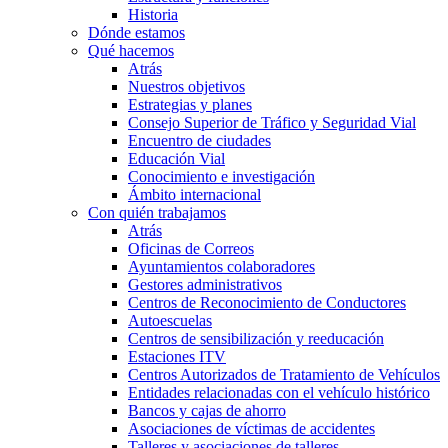
Historia
Dónde estamos
Qué hacemos
Atrás
Nuestros objetivos
Estrategias y planes
Consejo Superior de Tráfico y Seguridad Vial
Encuentro de ciudades
Educación Vial
Conocimiento e investigación
Ámbito internacional
Con quién trabajamos
Atrás
Oficinas de Correos
Ayuntamientos colaboradores
Gestores administrativos
Centros de Reconocimiento de Conductores
Autoescuelas
Centros de sensibilización y reeducación
Estaciones ITV
Centros Autorizados de Tratamiento de Vehículos
Entidades relacionadas con el vehículo histórico
Bancos y cajas de ahorro
Asociaciones de víctimas de accidentes
Talleres y asociaciones de talleres