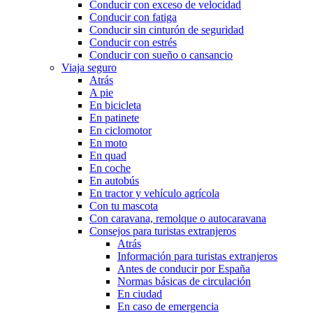
Conducir con exceso de velocidad
Conducir con fatiga
Conducir sin cinturón de seguridad
Conducir con estrés
Conducir con sueño o cansancio
Viaja seguro
Atrás
A pie
En bicicleta
En patinete
En ciclomotor
En moto
En quad
En coche
En autobús
En tractor y vehículo agrícola
Con tu mascota
Con caravana, remolque o autocaravana
Consejos para turistas extranjeros
Atrás
Información para turistas extranjeros
Antes de conducir por España
Normas básicas de circulación
En ciudad
En caso de emergencia