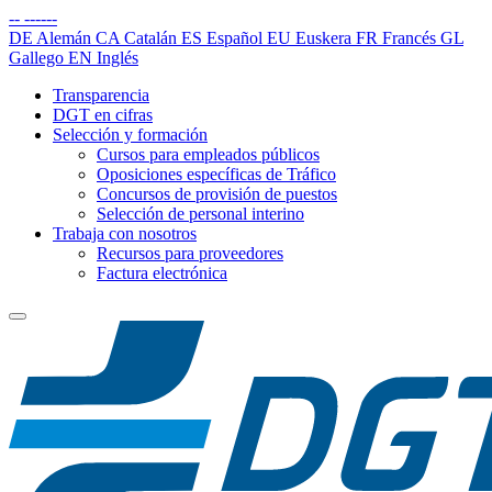
--
------
DE
Alemán
CA
Catalán
ES
Español
EU
Euskera
FR
Francés
GL
Gallego
EN
Inglés
Transparencia
DGT en cifras
Selección y formación
Cursos para empleados públicos
Oposiciones específicas de Tráfico
Concursos de provisión de puestos
Selección de personal interino
Trabaja con nosotros
Recursos para proveedores
Factura electrónica