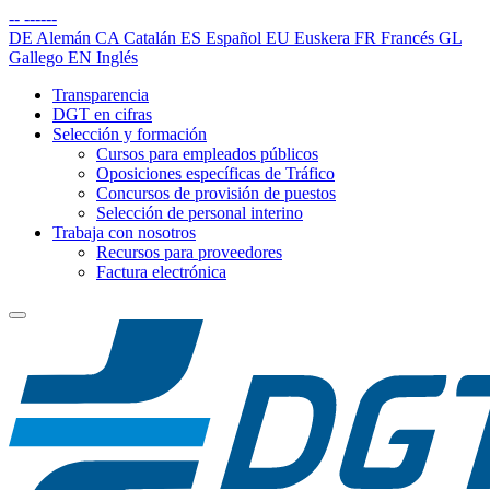
--
------
DE
Alemán
CA
Catalán
ES
Español
EU
Euskera
FR
Francés
GL
Gallego
EN
Inglés
Transparencia
DGT en cifras
Selección y formación
Cursos para empleados públicos
Oposiciones específicas de Tráfico
Concursos de provisión de puestos
Selección de personal interino
Trabaja con nosotros
Recursos para proveedores
Factura electrónica