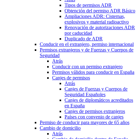
Tipos de permisos ADR
Obtención del permiso ADR Básico
Ampliaciones ADR: Cisternas,
explosivos y material radioactivo
Renovación de autorizaciones ADR
por caducidad
Duplicado de ADR
Conducir en el extranjero, permiso internacional
Permisos extranjeros y de Fuerzas y Cuerpos de
Seguridad
Atrás
Conducir con un permiso extranjero
Permisos válidos para conducir en España
Canjes de permisos
Atrás
Canjes de Fuerzas y Cuerpos de
Seguridad Españoles
Canjes de diplomáticos acreditados
en España
Canjes de permisos extranjeros
Países con convenio de canjes
Permiso de conducir para mayores de 65 años
Cambio de domicilio
Atrás