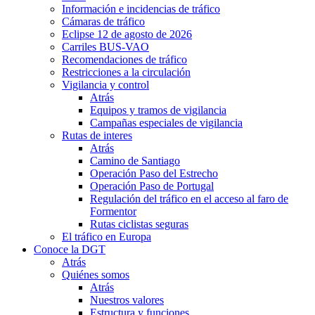
Información e incidencias de tráfico
Cámaras de tráfico
Eclipse 12 de agosto de 2026
Carriles BUS-VAO
Recomendaciones de tráfico
Restricciones a la circulación
Vigilancia y control
Atrás
Equipos y tramos de vigilancia
Campañas especiales de vigilancia
Rutas de interes
Atrás
Camino de Santiago
Operación Paso del Estrecho
Operación Paso de Portugal
Regulación del tráfico en el acceso al faro de
Formentor
Rutas ciclistas seguras
El tráfico en Europa
Conoce la DGT
Atrás
Quiénes somos
Atrás
Nuestros valores
Estructura y funciones