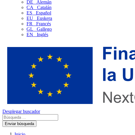
DE
Alemán
CA
Catalán
ES
Español
EU
Euskera
FR
Francés
GL
Gallego
EN
Inglés
Desplegar buscador
Enviar búsqueda
Inicio