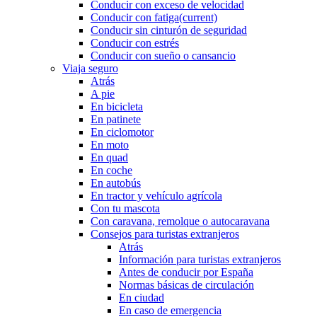
Conducir con exceso de velocidad
Conducir con fatiga
(current)
Conducir sin cinturón de seguridad
Conducir con estrés
Conducir con sueño o cansancio
Viaja seguro
Atrás
A pie
En bicicleta
En patinete
En ciclomotor
En moto
En quad
En coche
En autobús
En tractor y vehículo agrícola
Con tu mascota
Con caravana, remolque o autocaravana
Consejos para turistas extranjeros
Atrás
Información para turistas extranjeros
Antes de conducir por España
Normas básicas de circulación
En ciudad
En caso de emergencia