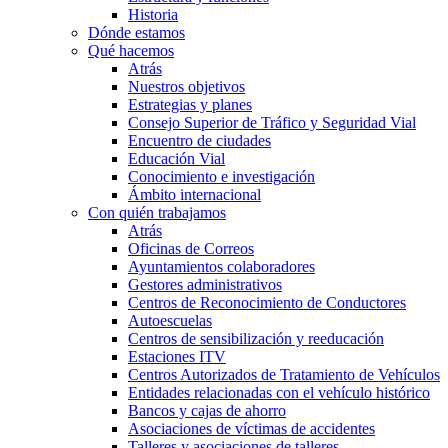
Historia
Dónde estamos
Qué hacemos
Atrás
Nuestros objetivos
Estrategias y planes
Consejo Superior de Tráfico y Seguridad Vial
Encuentro de ciudades
Educación Vial
Conocimiento e investigación
Ámbito internacional
Con quién trabajamos
Atrás
Oficinas de Correos
Ayuntamientos colaboradores
Gestores administrativos
Centros de Reconocimiento de Conductores
Autoescuelas
Centros de sensibilización y reeducación
Estaciones ITV
Centros Autorizados de Tratamiento de Vehículos
Entidades relacionadas con el vehículo histórico
Bancos y cajas de ahorro
Asociaciones de víctimas de accidentes
Talleres y asociaciones de talleres