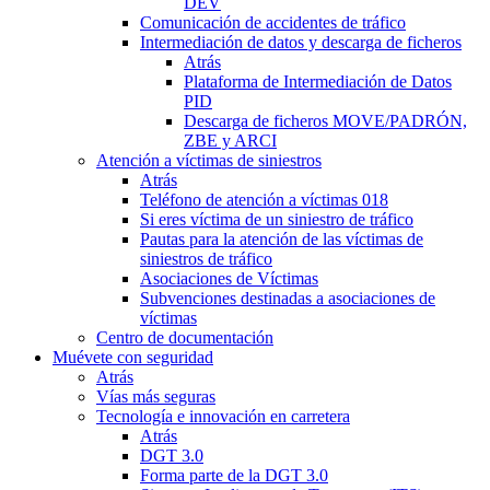
DEV
Comunicación de accidentes de tráfico
Intermediación de datos y descarga de ficheros
Atrás
Plataforma de Intermediación de Datos
PID
Descarga de ficheros MOVE/PADRÓN,
ZBE y ARCI
Atención a víctimas de siniestros
Atrás
Teléfono de atención a víctimas 018
Si eres víctima de un siniestro de tráfico
Pautas para la atención de las víctimas de
siniestros de tráfico
Asociaciones de Víctimas
Subvenciones destinadas a asociaciones de
víctimas
Centro de documentación
Muévete con seguridad
Atrás
Vías más seguras
Tecnología e innovación en carretera
Atrás
DGT 3.0
Forma parte de la DGT 3.0