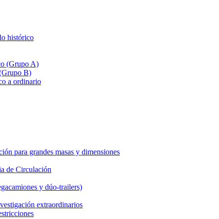
lo histórico
ico (Grupo A)
 (Grupo B)
co a ordinario
ción para grandes masas y dimensiones
a de Circulación
gacamiones y dúo-trailers)
vestigación extraordinarios
estricciones