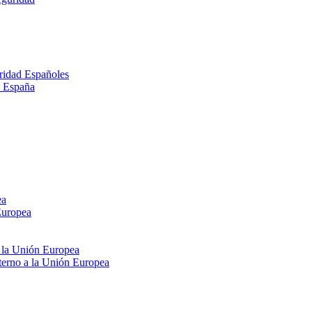
ridad Españoles
n España
ea
Europea
e la Unión Europea
xterno a la Unión Europea