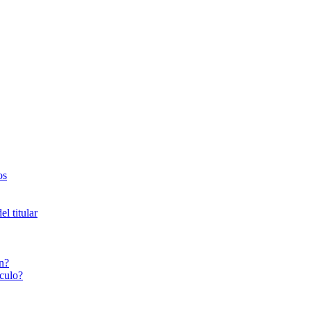
os
l titular
n?
culo?