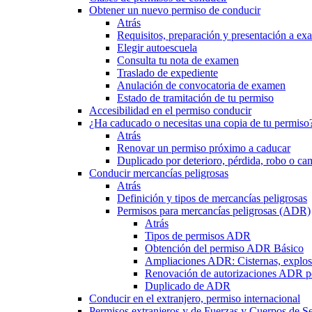
Obtener un nuevo permiso de conducir
Atrás
Requisitos, preparación y presentación a e
Elegir autoescuela
Consulta tu nota de examen
Traslado de expediente
Anulación de convocatoria de examen
Estado de tramitación de tu permiso
Accesibilidad en el permiso conducir
¿Ha caducado o necesitas una copia de tu permiso
Atrás
Renovar un permiso próximo a caducar
Duplicado por deterioro, pérdida, robo o ca
Conducir mercancías peligrosas
Atrás
Definición y tipos de mercancías peligrosas
Permisos para mercancías peligrosas (ADR)
Atrás
Tipos de permisos ADR
Obtención del permiso ADR Básico
Ampliaciones ADR: Cisternas, explosi
Renovación de autorizaciones ADR p
Duplicado de ADR
Conducir en el extranjero, permiso internacional
Permisos extranjeros y de Fuerzas y Cuerpos de S