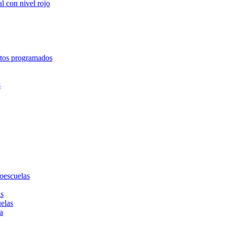
l con nivel rojo
entos programados
s
toescuelas
as
uelas
a