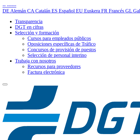
--
------
DE
Alemán
CA
Catalán
ES
Español
EU
Euskera
FR
Francés
GL
Gal
Transparencia
DGT en cifras
Selección y formación
Cursos para empleados públicos
Oposiciones específicas de Tráfico
Concursos de provisión de puestos
Selección de personal interino
Trabaja con nosotros
Recursos para proveedores
Factura electrónica