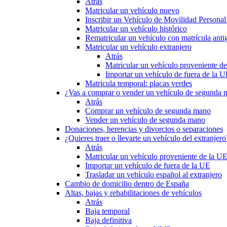
Atrás
Matricular un vehículo nuevo
Inscribir un Vehículo de Movilidad Person
Matricular un vehículo histórico
Rematricular un vehículo con matrícula anti
Matricular un vehículo extranjero
Atrás
Matricular un vehículo proveniente d
Importar un vehículo de fuera de la 
Matricula temporal: placas verdes
¿Vas a comprar o vender un vehículo de segunda
Atrás
Comprar un vehículo de segunda mano
Vender un vehículo de segunda mano
Donaciones, herencias y divorcios o separaciones
¿Quieres traer o llevarte un vehículo del extranjero
Atrás
Matricular un vehículo proveniente de la U
Importar un vehículo de fuera de la UE
Trasladar un vehículo español al extranjero
Cambio de domicilio dentro de España
Altas, bajas y rehabilitaciones de vehículos
Atrás
Baja temporal
Baja definitiva