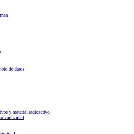
xamen
?
mbio de datos
vos y material radioactivo
or caducidad
eguridad