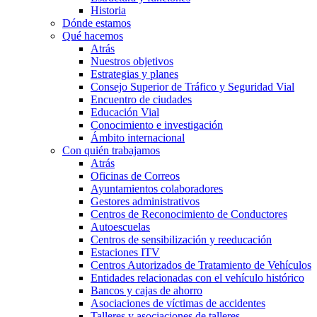
Historia
Dónde estamos
Qué hacemos
Atrás
Nuestros objetivos
Estrategias y planes
Consejo Superior de Tráfico y Seguridad Vial
Encuentro de ciudades
Educación Vial
Conocimiento e investigación
Ámbito internacional
Con quién trabajamos
Atrás
Oficinas de Correos
Ayuntamientos colaboradores
Gestores administrativos
Centros de Reconocimiento de Conductores
Autoescuelas
Centros de sensibilización y reeducación
Estaciones ITV
Centros Autorizados de Tratamiento de Vehículos
Entidades relacionadas con el vehículo histórico
Bancos y cajas de ahorro
Asociaciones de víctimas de accidentes
Talleres y asociaciones de talleres