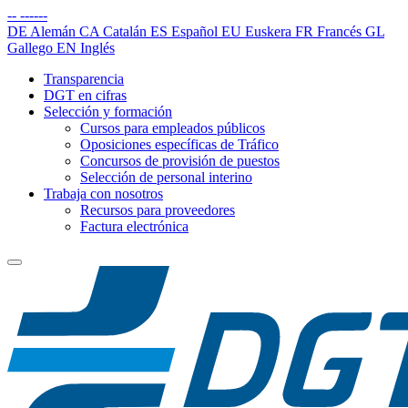
--
------
DE
Alemán
CA
Catalán
ES
Español
EU
Euskera
FR
Francés
GL
Gallego
EN
Inglés
Transparencia
DGT en cifras
Selección y formación
Cursos para empleados públicos
Oposiciones específicas de Tráfico
Concursos de provisión de puestos
Selección de personal interino
Trabaja con nosotros
Recursos para proveedores
Factura electrónica