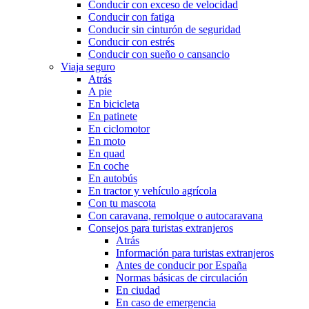
Conducir con exceso de velocidad
Conducir con fatiga
Conducir sin cinturón de seguridad
Conducir con estrés
Conducir con sueño o cansancio
Viaja seguro
Atrás
A pie
En bicicleta
En patinete
En ciclomotor
En moto
En quad
En coche
En autobús
En tractor y vehículo agrícola
Con tu mascota
Con caravana, remolque o autocaravana
Consejos para turistas extranjeros
Atrás
Información para turistas extranjeros
Antes de conducir por España
Normas básicas de circulación
En ciudad
En caso de emergencia