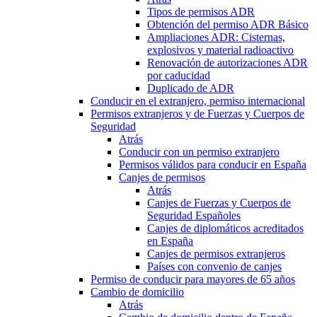
Tipos de permisos ADR
Obtención del permiso ADR Básico
Ampliaciones ADR: Cisternas,
explosivos y material radioactivo
Renovación de autorizaciones ADR
por caducidad
Duplicado de ADR
Conducir en el extranjero, permiso internacional
Permisos extranjeros y de Fuerzas y Cuerpos de
Seguridad
Atrás
Conducir con un permiso extranjero
Permisos válidos para conducir en España
Canjes de permisos
Atrás
Canjes de Fuerzas y Cuerpos de
Seguridad Españoles
Canjes de diplomáticos acreditados
en España
Canjes de permisos extranjeros
Países con convenio de canjes
Permiso de conducir para mayores de 65 años
Cambio de domicilio
Atrás