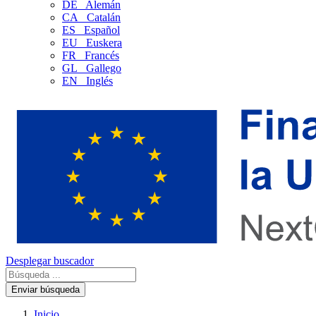
DE
Alemán
CA
Catalán
ES
Español
EU
Euskera
FR
Francés
GL
Gallego
EN
Inglés
Desplegar buscador
Enviar búsqueda
Inicio