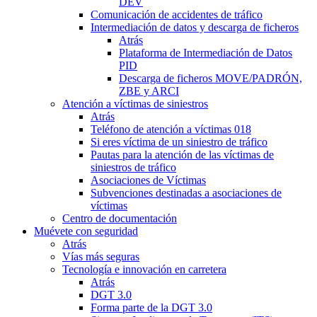
DEV
Comunicación de accidentes de tráfico
Intermediación de datos y descarga de ficheros
Atrás
Plataforma de Intermediación de Datos
PID
Descarga de ficheros MOVE/PADRÓN,
ZBE y ARCI
Atención a víctimas de siniestros
Atrás
Teléfono de atención a víctimas 018
Si eres víctima de un siniestro de tráfico
Pautas para la atención de las víctimas de
siniestros de tráfico
Asociaciones de Víctimas
Subvenciones destinadas a asociaciones de
víctimas
Centro de documentación
Muévete con seguridad
Atrás
Vías más seguras
Tecnología e innovación en carretera
Atrás
DGT 3.0
Forma parte de la DGT 3.0