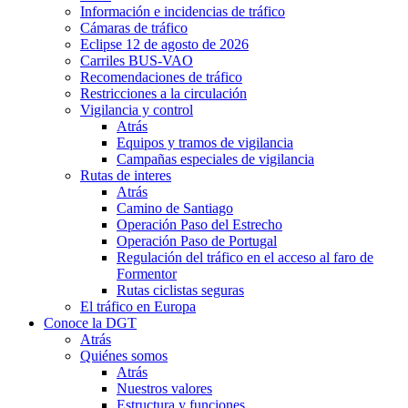
Información e incidencias de tráfico
Cámaras de tráfico
Eclipse 12 de agosto de 2026
Carriles BUS-VAO
Recomendaciones de tráfico
Restricciones a la circulación
Vigilancia y control
Atrás
Equipos y tramos de vigilancia
Campañas especiales de vigilancia
Rutas de interes
Atrás
Camino de Santiago
Operación Paso del Estrecho
Operación Paso de Portugal
Regulación del tráfico en el acceso al faro de
Formentor
Rutas ciclistas seguras
El tráfico en Europa
Conoce la DGT
Atrás
Quiénes somos
Atrás
Nuestros valores
Estructura y funciones