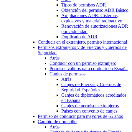
Tipos de permisos ADR
Obtención del permiso ADR Básico
Ampliaciones ADR: Cisternas,
explosivos y material radioactivo
Renovación de autorizaciones ADR
por caducidad
Duplicado de ADR
Conducir en el extranjero, permiso internacional
Permisos extranjeros y de Fuerzas y Cuerpos de
Seguridad
Atrás
Conducir con un permiso extranjero
Permisos válidos para conducir en España
Canjes de permisos
Atrás
Canjes de Fuerzas y Cuerpos de
Seguridad Españoles
Canjes de diplomáticos acreditados
en España
Canjes de permisos extranjeros
Países con convenio de canjes
Permiso de conducir para mayores de 65 años
Cambio de domicilio
Atrás