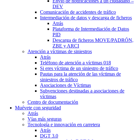
Envío de notificaciones a un ciudadano –
DEV
Comunicación de accidentes de tráfico
Intermediación de datos y descarga de ficheros
Atrás
Plataforma de Intermediación de Datos
PID
Descarga de ficheros MOVE/PADRÓN,
ZBE y ARCI
Atención a víctimas de siniestros
Atrás
Teléfono de atención a víctimas 018
Si eres víctima de un siniestro de tráfico
Pautas para la atención de las víctimas de
siniestros de tráfico
Asociaciones de Víctimas
Subvenciones destinadas a asociaciones de
víctimas
Centro de documentación
Muévete con seguridad
Atrás
Vías más seguras
Tecnología e innovación en carretera
Atrás
DGT 3.0