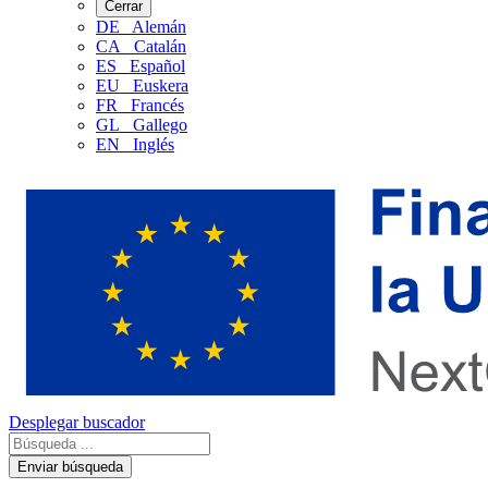
Cerrar
DE
Alemán
CA
Catalán
ES
Español
EU
Euskera
FR
Francés
GL
Gallego
EN
Inglés
Desplegar buscador
Enviar búsqueda