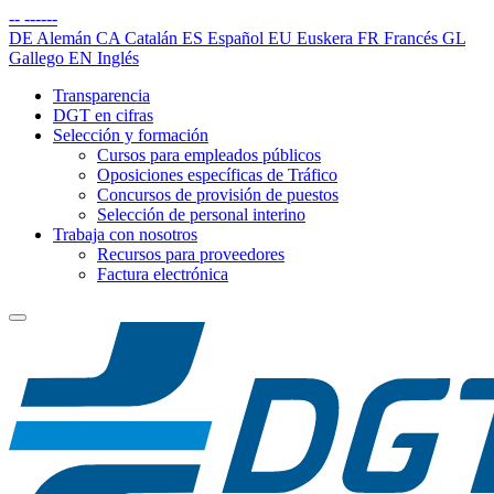
--
------
DE
Alemán
CA
Catalán
ES
Español
EU
Euskera
FR
Francés
GL
Gallego
EN
Inglés
Transparencia
DGT en cifras
Selección y formación
Cursos para empleados públicos
Oposiciones específicas de Tráfico
Concursos de provisión de puestos
Selección de personal interino
Trabaja con nosotros
Recursos para proveedores
Factura electrónica