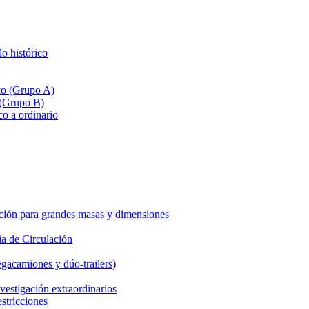
lo histórico
ico (Grupo A)
 (Grupo B)
co a ordinario
ción para grandes masas y dimensiones
a de Circulación
gacamiones y dúo-trailers)
vestigación extraordinarios
estricciones