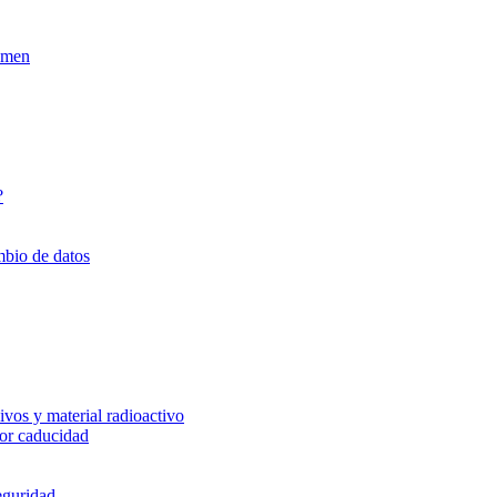
xamen
?
mbio de datos
vos y material radioactivo
or caducidad
eguridad