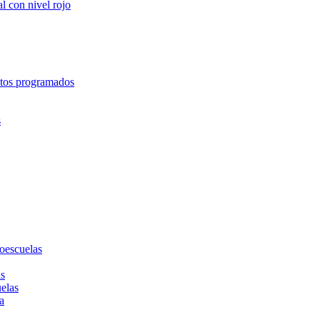
l con nivel rojo
entos programados
s
toescuelas
as
uelas
a