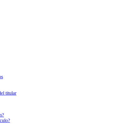
os
l titular
n?
culo?