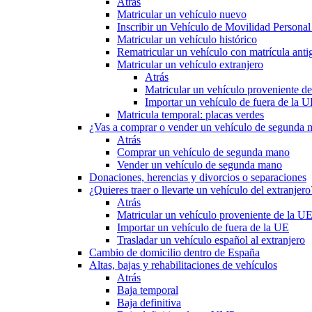
Atrás
Matricular un vehículo nuevo
Inscribir un Vehículo de Movilidad Person
Matricular un vehículo histórico
Rematricular un vehículo con matrícula anti
Matricular un vehículo extranjero
Atrás
Matricular un vehículo proveniente d
Importar un vehículo de fuera de la 
Matricula temporal: placas verdes
¿Vas a comprar o vender un vehículo de segunda
Atrás
Comprar un vehículo de segunda mano
Vender un vehículo de segunda mano
Donaciones, herencias y divorcios o separaciones
¿Quieres traer o llevarte un vehículo del extranjero
Atrás
Matricular un vehículo proveniente de la U
Importar un vehículo de fuera de la UE
Trasladar un vehículo español al extranjero
Cambio de domicilio dentro de España
Altas, bajas y rehabilitaciones de vehículos
Atrás
Baja temporal
Baja definitiva