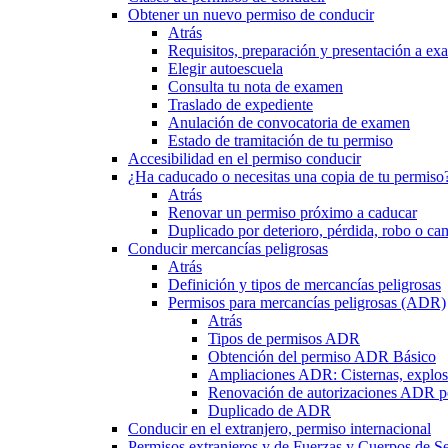
Obtener un nuevo permiso de conducir
Atrás
Requisitos, preparación y presentación a e
Elegir autoescuela
Consulta tu nota de examen
Traslado de expediente
Anulación de convocatoria de examen
Estado de tramitación de tu permiso
Accesibilidad en el permiso conducir
¿Ha caducado o necesitas una copia de tu permiso
Atrás
Renovar un permiso próximo a caducar
Duplicado por deterioro, pérdida, robo o ca
Conducir mercancías peligrosas
Atrás
Definición y tipos de mercancías peligrosas
Permisos para mercancías peligrosas (ADR)
Atrás
Tipos de permisos ADR
Obtención del permiso ADR Básico
Ampliaciones ADR: Cisternas, explosi
Renovación de autorizaciones ADR p
Duplicado de ADR
Conducir en el extranjero, permiso internacional
Permisos extranjeros y de Fuerzas y Cuerpos de S