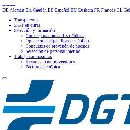
--
------
DE
Alemán
CA
Catalán
ES
Español
EU
Euskera
FR
Francés
GL
Gal
Transparencia
DGT en cifras
Selección y formación
Cursos para empleados públicos
Oposiciones específicas de Tráfico
Concursos de provisión de puestos
Selección de personal interino
Trabaja con nosotros
Recursos para proveedores
Factura electrónica