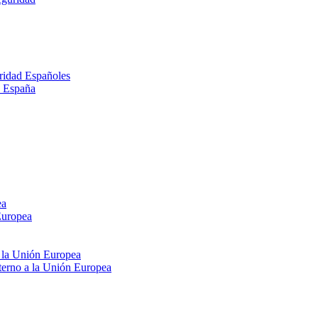
ridad Españoles
n España
ea
Europea
e la Unión Europea
xterno a la Unión Europea