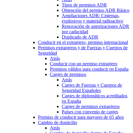
Tipos de permisos ADR
Obtención del permiso ADR Básico
Ampliaciones ADR: Cisternas,
explosivos y material radioactivo
Renovación de autorizaciones ADR
por caducidad
Duplicado de ADR
Conducir en el extranjero, permiso internacional
Permisos extranjeros y de Fuerzas y Cuerpos de
Seguridad
Atrás
Conducir con un permiso extranjero
Permisos válidos para conducir en España
Canjes de permisos
Atrás
Canjes de Fuerzas y Cuerpos de
Seguridad Españoles
Canjes de diplomáticos acreditados
en España
Canjes de permisos extranjeros
Países con convenio de canjes
Permiso de conducir para mayores de 65 años
Cambio de domicilio
Atrás