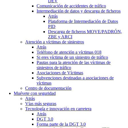
DEV
Comunicación de accidentes de tráfico
Intermediación de datos y descarga de ficheros
Atrás
Plataforma de Intermediación de Datos
PID
Descarga de ficheros MOVE/PADRÓN,
ZBE y ARCI
Atención a víctimas de siniestros
Atrás
Teléfono de atención a víctimas 018
Si eres víctima de un siniestro de tráfico
Pautas para la atención de las víctimas de
siniestros de tráfico
Asociaciones de Víctimas
Subvenciones destinadas a asociaciones de
víctimas
Centro de documentación
Muévete con seguridad
Atrás
Vías más seguras
Tecnología e innovación en carretera
Atrás
DGT 3.0
Forma parte de la DGT 3.0