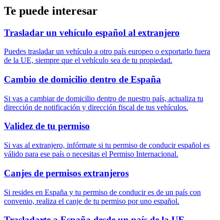
Te puede interesar
Trasladar un vehículo español al extranjero
Puedes trasladar un vehículo a otro país europeo o exportarlo fuera
de la UE, siempre que el vehículo sea de tu propiedad.
Cambio de domicilio dentro de España
Si vas a cambiar de domicilio dentro de nuestro país, actualiza tu
dirección de notificación y dirección fiscal de tus vehículos.
Validez de tu permiso
Si vas al extranjero, infórmate si tu permiso de conducir español es
válido para ese país o necesitas el Permiso Internacional.
Canjes de permisos extranjeros
Si resides en España y tu permiso de conducir es de un país con
convenio, realiza el canje de tu permiso por uno español.
Trasladarte a España desde un país de la UE