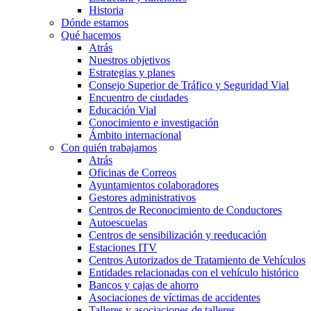
Historia
Dónde estamos
Qué hacemos
Atrás
Nuestros objetivos
Estrategias y planes
Consejo Superior de Tráfico y Seguridad Vial
Encuentro de ciudades
Educación Vial
Conocimiento e investigación
Ámbito internacional
Con quién trabajamos
Atrás
Oficinas de Correos
Ayuntamientos colaboradores
Gestores administrativos
Centros de Reconocimiento de Conductores
Autoescuelas
Centros de sensibilización y reeducación
Estaciones ITV
Centros Autorizados de Tratamiento de Vehículos
Entidades relacionadas con el vehículo histórico
Bancos y cajas de ahorro
Asociaciones de víctimas de accidentes
Talleres y asociaciones de talleres