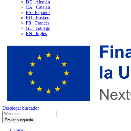
DE
Alemán
CA
Catalán
ES
Español
EU
Euskera
FR
Francés
GL
Gallego
EN
Inglés
Desplegar buscador
Enviar búsqueda
Inicio