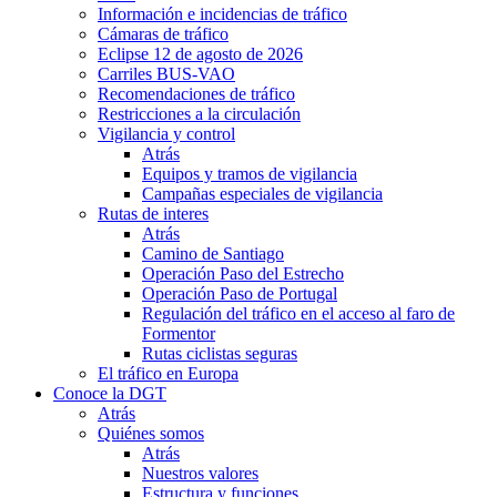
Información e incidencias de tráfico
Cámaras de tráfico
Eclipse 12 de agosto de 2026
Carriles BUS-VAO
Recomendaciones de tráfico
Restricciones a la circulación
Vigilancia y control
Atrás
Equipos y tramos de vigilancia
Campañas especiales de vigilancia
Rutas de interes
Atrás
Camino de Santiago
Operación Paso del Estrecho
Operación Paso de Portugal
Regulación del tráfico en el acceso al faro de
Formentor
Rutas ciclistas seguras
El tráfico en Europa
Conoce la DGT
Atrás
Quiénes somos
Atrás
Nuestros valores
Estructura y funciones