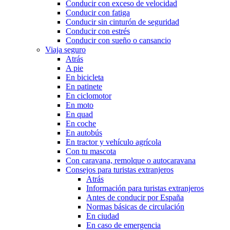
Conducir con exceso de velocidad
Conducir con fatiga
Conducir sin cinturón de seguridad
Conducir con estrés
Conducir con sueño o cansancio
Viaja seguro
Atrás
A pie
En bicicleta
En patinete
En ciclomotor
En moto
En quad
En coche
En autobús
En tractor y vehículo agrícola
Con tu mascota
Con caravana, remolque o autocaravana
Consejos para turistas extranjeros
Atrás
Información para turistas extranjeros
Antes de conducir por España
Normas básicas de circulación
En ciudad
En caso de emergencia