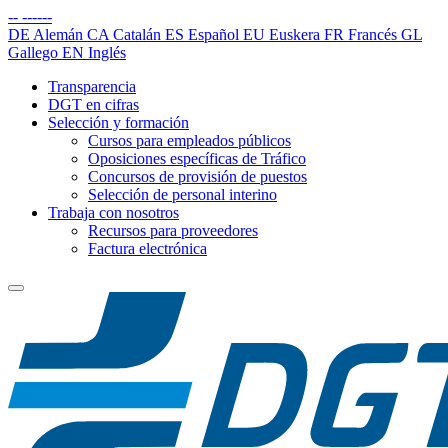
--
------
DE
Alemán
CA
Catalán
ES
Español
EU
Euskera
FR
Francés
GL
Gallego
EN
Inglés
Transparencia
DGT en cifras
Selección y formación
Cursos para empleados públicos
Oposiciones específicas de Tráfico
Concursos de provisión de puestos
Selección de personal interino
Trabaja con nosotros
Recursos para proveedores
Factura electrónica