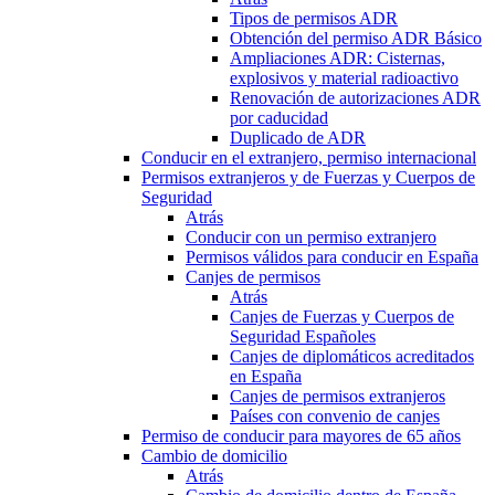
Tipos de permisos ADR
Obtención del permiso ADR Básico
Ampliaciones ADR: Cisternas,
explosivos y material radioactivo
Renovación de autorizaciones ADR
por caducidad
Duplicado de ADR
Conducir en el extranjero, permiso internacional
Permisos extranjeros y de Fuerzas y Cuerpos de
Seguridad
Atrás
Conducir con un permiso extranjero
Permisos válidos para conducir en España
Canjes de permisos
Atrás
Canjes de Fuerzas y Cuerpos de
Seguridad Españoles
Canjes de diplomáticos acreditados
en España
Canjes de permisos extranjeros
Países con convenio de canjes
Permiso de conducir para mayores de 65 años
Cambio de domicilio
Atrás