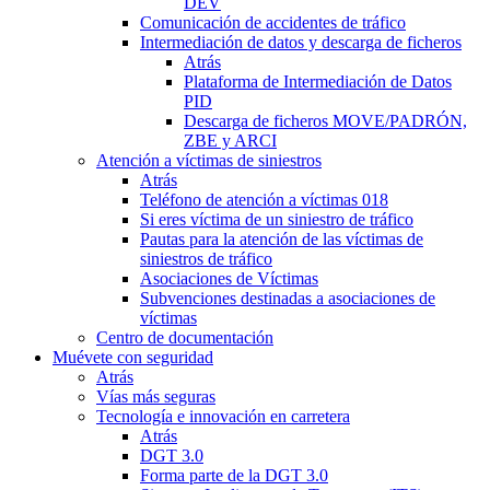
DEV
Comunicación de accidentes de tráfico
Intermediación de datos y descarga de ficheros
Atrás
Plataforma de Intermediación de Datos
PID
Descarga de ficheros MOVE/PADRÓN,
ZBE y ARCI
Atención a víctimas de siniestros
Atrás
Teléfono de atención a víctimas 018
Si eres víctima de un siniestro de tráfico
Pautas para la atención de las víctimas de
siniestros de tráfico
Asociaciones de Víctimas
Subvenciones destinadas a asociaciones de
víctimas
Centro de documentación
Muévete con seguridad
Atrás
Vías más seguras
Tecnología e innovación en carretera
Atrás
DGT 3.0
Forma parte de la DGT 3.0