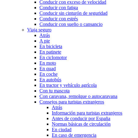
Conducir con exceso de velocidad
Conducir con fatiga
Conducir sin cinturón de seguridad
Conducir con estrés
Conducir con sueño o cansancio
Viaja seguro
Atrás
A pie
En bicicleta
En patinete
En ciclomotor
En moto
En quad
En coche
En autobús
En tractor y vehículo agrícola
Con tu mascota
Con caravana, remolque o autocaravana
Consejos para turistas extranjeros
Atrás
Información para turistas extranjeros
Antes de conducir por España
Normas básicas de circulación
En ciudad
En caso de emergencia