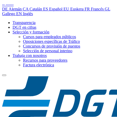
--
------
DE
Alemán
CA
Catalán
ES
Español
EU
Euskera
FR
Francés
GL
Gallego
EN
Inglés
Transparencia
DGT en cifras
Selección y formación
Cursos para empleados públicos
Oposiciones específicas de Tráfico
Concursos de provisión de puestos
Selección de personal interino
Trabaja con nosotros
Recursos para proveedores
Factura electrónica