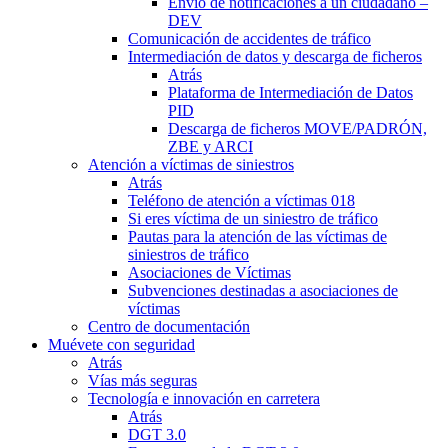
Envío de notificaciones a un ciudadano –
DEV
Comunicación de accidentes de tráfico
Intermediación de datos y descarga de ficheros
Atrás
Plataforma de Intermediación de Datos
PID
Descarga de ficheros MOVE/PADRÓN,
ZBE y ARCI
Atención a víctimas de siniestros
Atrás
Teléfono de atención a víctimas 018
Si eres víctima de un siniestro de tráfico
Pautas para la atención de las víctimas de
siniestros de tráfico
Asociaciones de Víctimas
Subvenciones destinadas a asociaciones de
víctimas
Centro de documentación
Muévete con seguridad
Atrás
Vías más seguras
Tecnología e innovación en carretera
Atrás
DGT 3.0