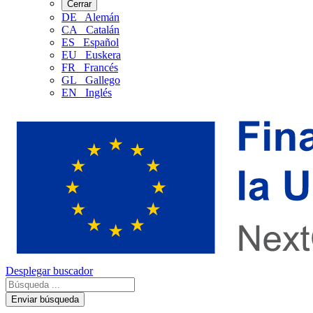
Cerrar
DE
Alemán
CA
Catalán
ES
Español
EU
Euskera
FR
Francés
GL
Gallego
EN
Inglés
Desplegar buscador
Enviar búsqueda