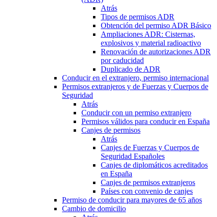
Atrás
Tipos de permisos ADR
Obtención del permiso ADR Básico
Ampliaciones ADR: Cisternas,
explosivos y material radioactivo
Renovación de autorizaciones ADR
por caducidad
Duplicado de ADR
Conducir en el extranjero, permiso internacional
Permisos extranjeros y de Fuerzas y Cuerpos de
Seguridad
Atrás
Conducir con un permiso extranjero
Permisos válidos para conducir en España
Canjes de permisos
Atrás
Canjes de Fuerzas y Cuerpos de
Seguridad Españoles
Canjes de diplomáticos acreditados
en España
Canjes de permisos extranjeros
Países con convenio de canjes
Permiso de conducir para mayores de 65 años
Cambio de domicilio