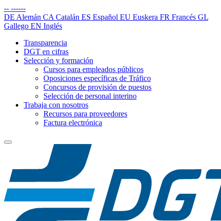
--
------
DE
Alemán
CA
Catalán
ES
Español
EU
Euskera
FR
Francés
GL
Gallego
EN
Inglés
Transparencia
DGT en cifras
Selección y formación
Cursos para empleados públicos
Oposiciones específicas de Tráfico
Concursos de provisión de puestos
Selección de personal interino
Trabaja con nosotros
Recursos para proveedores
Factura electrónica