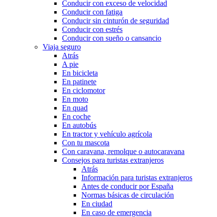
Conducir con exceso de velocidad
Conducir con fatiga
Conducir sin cinturón de seguridad
Conducir con estrés
Conducir con sueño o cansancio
Viaja seguro
Atrás
A pie
En bicicleta
En patinete
En ciclomotor
En moto
En quad
En coche
En autobús
En tractor y vehículo agrícola
Con tu mascota
Con caravana, remolque o autocaravana
Consejos para turistas extranjeros
Atrás
Información para turistas extranjeros
Antes de conducir por España
Normas básicas de circulación
En ciudad
En caso de emergencia