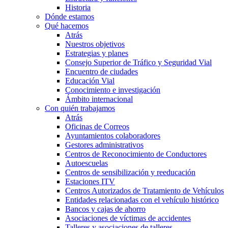
Historia
Dónde estamos
Qué hacemos
Atrás
Nuestros objetivos
Estrategias y planes
Consejo Superior de Tráfico y Seguridad Vial
Encuentro de ciudades
Educación Vial
Conocimiento e investigación
Ámbito internacional
Con quién trabajamos
Atrás
Oficinas de Correos
Ayuntamientos colaboradores
Gestores administrativos
Centros de Reconocimiento de Conductores
Autoescuelas
Centros de sensibilización y reeducación
Estaciones ITV
Centros Autorizados de Tratamiento de Vehículos
Entidades relacionadas con el vehículo histórico
Bancos y cajas de ahorro
Asociaciones de víctimas de accidentes
Talleres y asociaciones de talleres