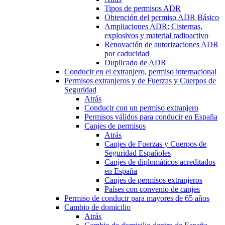
Tipos de permisos ADR
Obtención del permiso ADR Básico
Ampliaciones ADR: Cisternas,
explosivos y material radioactivo
Renovación de autorizaciones ADR
por caducidad
Duplicado de ADR
Conducir en el extranjero, permiso internacional
Permisos extranjeros y de Fuerzas y Cuerpos de
Seguridad
Atrás
Conducir con un permiso extranjero
Permisos válidos para conducir en España
Canjes de permisos
Atrás
Canjes de Fuerzas y Cuerpos de
Seguridad Españoles
Canjes de diplomáticos acreditados
en España
Canjes de permisos extranjeros
Países con convenio de canjes
Permiso de conducir para mayores de 65 años
Cambio de domicilio
Atrás