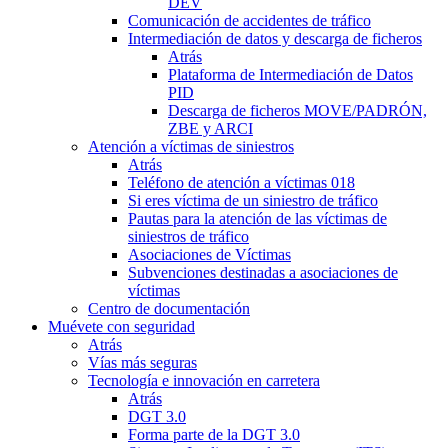
DEV
Comunicación de accidentes de tráfico
Intermediación de datos y descarga de ficheros
Atrás
Plataforma de Intermediación de Datos
PID
Descarga de ficheros MOVE/PADRÓN,
ZBE y ARCI
Atención a víctimas de siniestros
Atrás
Teléfono de atención a víctimas 018
Si eres víctima de un siniestro de tráfico
Pautas para la atención de las víctimas de
siniestros de tráfico
Asociaciones de Víctimas
Subvenciones destinadas a asociaciones de
víctimas
Centro de documentación
Muévete con seguridad
Atrás
Vías más seguras
Tecnología e innovación en carretera
Atrás
DGT 3.0
Forma parte de la DGT 3.0