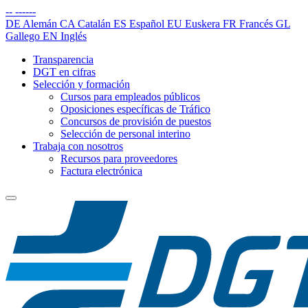
--
------
DE
Alemán
CA
Catalán
ES
Español
EU
Euskera
FR
Francés
GL
Gallego
EN
Inglés
Transparencia
DGT en cifras
Selección y formación
Cursos para empleados públicos
Oposiciones específicas de Tráfico
Concursos de provisión de puestos
Selección de personal interino
Trabaja con nosotros
Recursos para proveedores
Factura electrónica