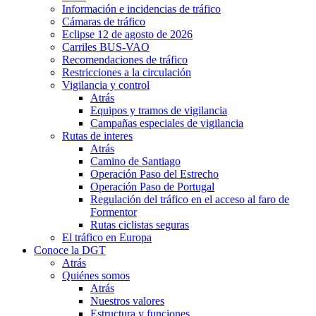
Información e incidencias de tráfico
Cámaras de tráfico
Eclipse 12 de agosto de 2026
Carriles BUS-VAO
Recomendaciones de tráfico
Restricciones a la circulación
Vigilancia y control
Atrás
Equipos y tramos de vigilancia
Campañas especiales de vigilancia
Rutas de interes
Atrás
Camino de Santiago
Operación Paso del Estrecho
Operación Paso de Portugal
Regulación del tráfico en el acceso al faro de
Formentor
Rutas ciclistas seguras
El tráfico en Europa
Conoce la DGT
Atrás
Quiénes somos
Atrás
Nuestros valores
Estructura y funciones