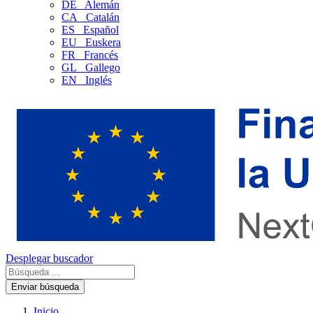
DE
Alemán
CA
Catalán
ES
Español
EU
Euskera
FR
Francés
GL
Gallego
EN
Inglés
Desplegar buscador
Enviar búsqueda
Inicio