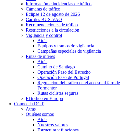
Información e incidencias de tráfico
Cámaras de tráfico
Eclipse 12 de agosto de 2026
Carriles BUS-VAO
Recomendaciones de tráfico
Restricciones a la circulación
Vigilancia y control
Atrás
Equipos y tramos de vigilancia
Campañas especiales de vigilancia
Rutas de interes
Atrás
Camino de Santiago
Operación Paso del Estrecho
Operación Paso de Portugal
Regulación del tráfico en el acceso al faro de
Formentor
Rutas ciclistas seguras
El tráfico en Europa
Conoce la DGT
Atrás
Quiénes somos
Atrás
Nuestros valores
Estructura y funciones