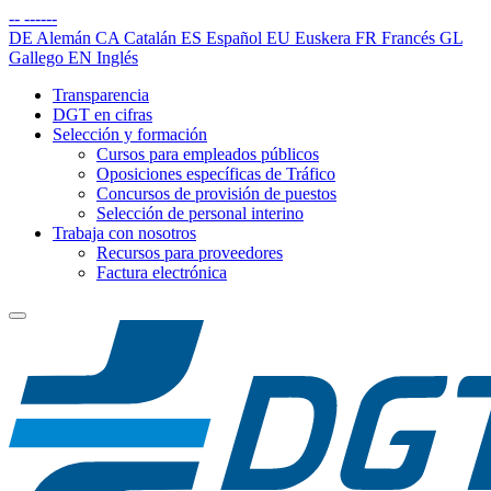
--
------
DE
Alemán
CA
Catalán
ES
Español
EU
Euskera
FR
Francés
GL
Gallego
EN
Inglés
Transparencia
DGT en cifras
Selección y formación
Cursos para empleados públicos
Oposiciones específicas de Tráfico
Concursos de provisión de puestos
Selección de personal interino
Trabaja con nosotros
Recursos para proveedores
Factura electrónica