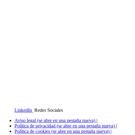
LinkedIn
Redes Sociales
Aviso legal
(se abre en una pestaña nueva)
|
Política de privacidad
(se abre en una pestaña nueva)
|
Política de cookies
(se abre en una pestaña nueva)
|