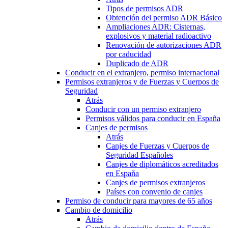
Tipos de permisos ADR
Obtención del permiso ADR Básico
Ampliaciones ADR: Cisternas,
explosivos y material radioactivo
Renovación de autorizaciones ADR
por caducidad
Duplicado de ADR
Conducir en el extranjero, permiso internacional
Permisos extranjeros y de Fuerzas y Cuerpos de
Seguridad
Atrás
Conducir con un permiso extranjero
Permisos válidos para conducir en España
Canjes de permisos
Atrás
Canjes de Fuerzas y Cuerpos de
Seguridad Españoles
Canjes de diplomáticos acreditados
en España
Canjes de permisos extranjeros
Países con convenio de canjes
Permiso de conducir para mayores de 65 años
Cambio de domicilio
Atrás