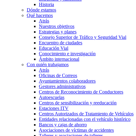
Historia
Dónde estamos
Qué hacemos
Atrás
Nuestros objetivos
Estrategias y planes
Consejo Superior de Tráfico y Seguridad Vial
Encuentro de ciudades
Educación Vial
Conocimiento e investigación
Ámbito internacional
Con quién trabajamos
Atrás
Oficinas de Correos
Ayuntamientos colaboradores
Gestores administrativos
Centros de Reconocimiento de Conductores
Autoescuelas
Centros de sensibilización y reeducación
Estaciones ITV
Centros Autorizados de Tratamiento de Vehículos
Entidades relacionadas con el vehículo histórico
Bancos y cajas de ahorro
Asociaciones de víctimas de accidentes
Talleres y asociaciones de talleres