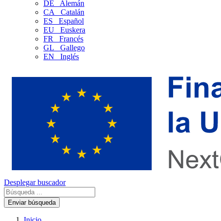
DE
Alemán
CA
Catalán
ES
Español
EU
Euskera
FR
Francés
GL
Gallego
EN
Inglés
Desplegar buscador
Enviar búsqueda
Inicio