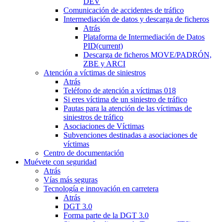
DEV
Comunicación de accidentes de tráfico
Intermediación de datos y descarga de ficheros
Atrás
Plataforma de Intermediación de Datos
PID
(current)
Descarga de ficheros MOVE/PADRÓN,
ZBE y ARCI
Atención a víctimas de siniestros
Atrás
Teléfono de atención a víctimas 018
Si eres víctima de un siniestro de tráfico
Pautas para la atención de las víctimas de
siniestros de tráfico
Asociaciones de Víctimas
Subvenciones destinadas a asociaciones de
víctimas
Centro de documentación
Muévete con seguridad
Atrás
Vías más seguras
Tecnología e innovación en carretera
Atrás
DGT 3.0
Forma parte de la DGT 3.0