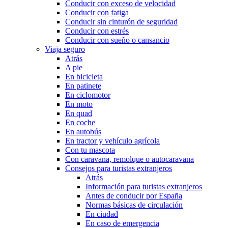
Conducir con exceso de velocidad
Conducir con fatiga
Conducir sin cinturón de seguridad
Conducir con estrés
Conducir con sueño o cansancio
Viaja seguro
Atrás
A pie
En bicicleta
En patinete
En ciclomotor
En moto
En quad
En coche
En autobús
En tractor y vehículo agrícola
Con tu mascota
Con caravana, remolque o autocaravana
Consejos para turistas extranjeros
Atrás
Información para turistas extranjeros
Antes de conducir por España
Normas básicas de circulación
En ciudad
En caso de emergencia