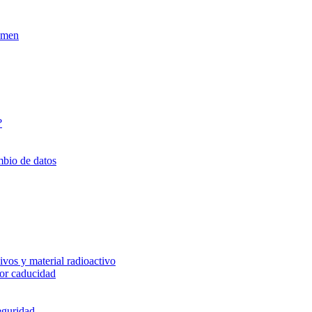
xamen
?
mbio de datos
vos y material radioactivo
or caducidad
eguridad