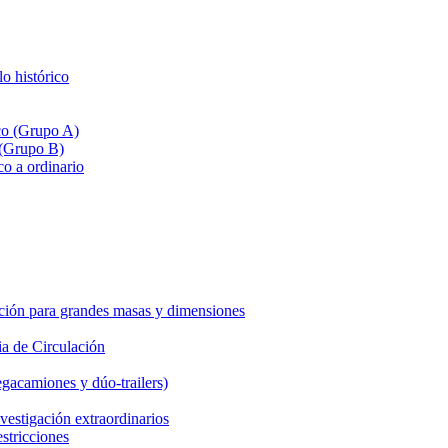
lo histórico
ico (Grupo A)
 (Grupo B)
co a ordinario
ción para grandes masas y dimensiones
a de Circulación
gacamiones y dúo-trailers)
vestigación extraordinarios
estricciones