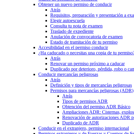
Obtener un nuevo permiso de conducir
Atrás
Requisitos, preparación y presentación a e
Elegir autoescuela
Consulta tu nota de examen
Traslado de expediente
Anulación de convocatoria de examen
Estado de tramitación de tu permiso
Accesibilidad en el permiso conducir
¿Ha caducado o necesitas una copia de tu permiso
Atrás
Renovar un permiso próximo a caducar
Duplicado por deterioro, pérdida, robo o ca
Conducir mercancías peligrosas
Atrás
Definición y tipos de mercancías peligrosas
Permisos para mercancías peligrosas (ADR)
Atrás
Tipos de permisos ADR
Obtención del permiso ADR Básico
Ampliaciones ADR: Cisternas, explosi
Renovación de autorizaciones ADR p
Duplicado de ADR
Conducir en el extranjero, permiso internacional
Permisos extranjeros y de Fuerzas y Cuerpos de S