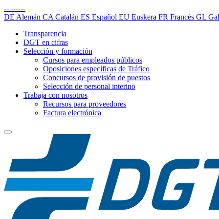
--
------
DE
Alemán
CA
Catalán
ES
Español
EU
Euskera
FR
Francés
GL
Gal
Transparencia
DGT en cifras
Selección y formación
Cursos para empleados públicos
Oposiciones específicas de Tráfico
Concursos de provisión de puestos
Selección de personal interino
Trabaja con nosotros
Recursos para proveedores
Factura electrónica