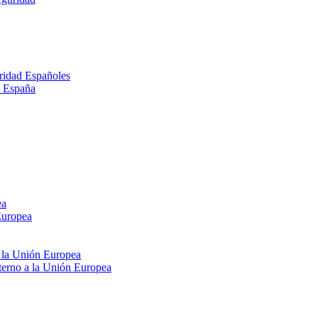
ridad Españoles
n España
ea
Europea
e la Unión Europea
xterno a la Unión Europea