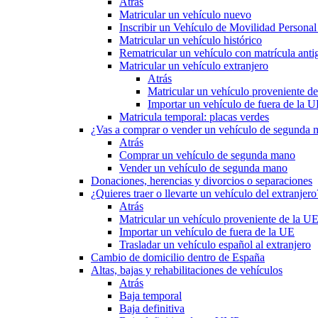
Atrás
Matricular un vehículo nuevo
Inscribir un Vehículo de Movilidad Person
Matricular un vehículo histórico
Rematricular un vehículo con matrícula anti
Matricular un vehículo extranjero
Atrás
Matricular un vehículo proveniente d
Importar un vehículo de fuera de la 
Matricula temporal: placas verdes
¿Vas a comprar o vender un vehículo de segunda
Atrás
Comprar un vehículo de segunda mano
Vender un vehículo de segunda mano
Donaciones, herencias y divorcios o separaciones
¿Quieres traer o llevarte un vehículo del extranjero
Atrás
Matricular un vehículo proveniente de la U
Importar un vehículo de fuera de la UE
Trasladar un vehículo español al extranjero
Cambio de domicilio dentro de España
Altas, bajas y rehabilitaciones de vehículos
Atrás
Baja temporal
Baja definitiva