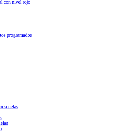
l con nivel rojo
entos programados
s
toescuelas
as
uelas
a