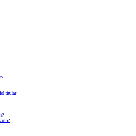
os
l titular
n?
culo?