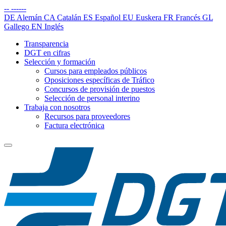
--
------
DE
Alemán
CA
Catalán
ES
Español
EU
Euskera
FR
Francés
GL
Gallego
EN
Inglés
Transparencia
DGT en cifras
Selección y formación
Cursos para empleados públicos
Oposiciones específicas de Tráfico
Concursos de provisión de puestos
Selección de personal interino
Trabaja con nosotros
Recursos para proveedores
Factura electrónica