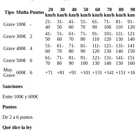
20
30
40
50
60
70
80
9
Tipo
Multa
Puntos
km/h
km/h
km/h
km/h
km/h
km/h
km/h
km
21-
31-
41-
51-
61-
71-
81-
91-
Grave
100€
-
40
50
60
70
90
100
110
120
41-
51-
61-
71-
91-
101-
111-
121
Grave
300€
2
50
60
70
80
110
120
130
140
51-
61-
71-
81-
111-
121-
131-
141
Grave
400€
4
60
70
80
90
120
130
140
150
61-
71-
81-
91-
121-
131-
141-
151
Grave
500€
6
70
80
90
100
130
140
150
160
Muy
600€
6
+71
+81
+91
+101
+131
+141
+151
+16
Grave
Sanciones
Entre 100€ y 600€
Puntos
De 2 a 6 puntos
Qué dice la ley