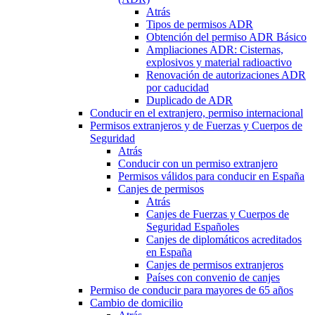
Atrás
Tipos de permisos ADR
Obtención del permiso ADR Básico
Ampliaciones ADR: Cisternas,
explosivos y material radioactivo
Renovación de autorizaciones ADR
por caducidad
Duplicado de ADR
Conducir en el extranjero, permiso internacional
Permisos extranjeros y de Fuerzas y Cuerpos de
Seguridad
Atrás
Conducir con un permiso extranjero
Permisos válidos para conducir en España
Canjes de permisos
Atrás
Canjes de Fuerzas y Cuerpos de
Seguridad Españoles
Canjes de diplomáticos acreditados
en España
Canjes de permisos extranjeros
Países con convenio de canjes
Permiso de conducir para mayores de 65 años
Cambio de domicilio