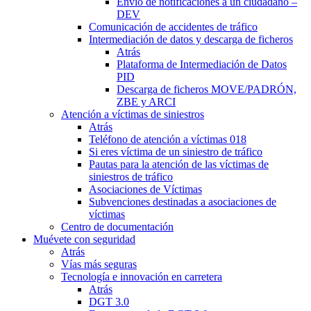
Envío de notificaciones a un ciudadano –
DEV
Comunicación de accidentes de tráfico
Intermediación de datos y descarga de ficheros
Atrás
Plataforma de Intermediación de Datos
PID
Descarga de ficheros MOVE/PADRÓN,
ZBE y ARCI
Atención a víctimas de siniestros
Atrás
Teléfono de atención a víctimas 018
Si eres víctima de un siniestro de tráfico
Pautas para la atención de las víctimas de
siniestros de tráfico
Asociaciones de Víctimas
Subvenciones destinadas a asociaciones de
víctimas
Centro de documentación
Muévete con seguridad
Atrás
Vías más seguras
Tecnología e innovación en carretera
Atrás
DGT 3.0