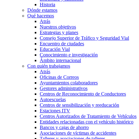
Historia
Dónde estamos
Qué hacemos
Atrás
Nuestros objetivos
Estrategias y planes
Consejo Superior de Tráfico y Seguridad Vial
Encuentro de ciudades
Educación Vial
Conocimiento e investigación
Ámbito internacional
Con quién trabajamos
Atrás
Oficinas de Correos
Ayuntamientos colaboradores
Gestores administrativos
Centros de Reconocimiento de Conductores
Autoescuelas
Centros de sensibilización y reeducación
Estaciones ITV
Centros Autorizados de Tratamiento de Vehículos
Entidades relacionadas con el vehículo histórico
Bancos y cajas de ahorro
Asociaciones de víctimas de accidentes
Talleres y asociaciones de talleres