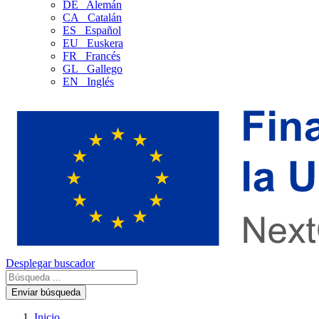
DE
Alemán
CA
Catalán
ES
Español
EU
Euskera
FR
Francés
GL
Gallego
EN
Inglés
Desplegar buscador
Enviar búsqueda
Inicio