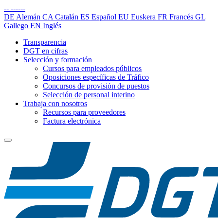
--
------
DE
Alemán
CA
Catalán
ES
Español
EU
Euskera
FR
Francés
GL
Gallego
EN
Inglés
Transparencia
DGT en cifras
Selección y formación
Cursos para empleados públicos
Oposiciones específicas de Tráfico
Concursos de provisión de puestos
Selección de personal interino
Trabaja con nosotros
Recursos para proveedores
Factura electrónica