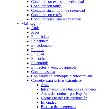
Conducir con exceso de velocidad
Conducir con fatiga
Conducir sin cinturón de seguridad
Conducir con estrés
Conducir con sueño o cansancio
Viaja seguro
Atrás
A pie
En bicicleta
En patinete
En ciclomotor
En moto
En quad
En coche
En autobús
En tractor y vehículo agrícola
Con tu mascota
Con caravana, remolque o autocaravana
Consejos para turistas extranjeros
Atrás
Información para turistas extranjeros
Antes de conducir por España
Normas básicas de circulación
En ciudad
En caso de emergencia