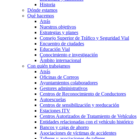
Historia
Dónde estamos
Qué hacemos
Atrás
Nuestros objetivos
Estrategias y planes
Consejo Superior de Tráfico y Seguridad Vial
Encuentro de ciudades
Educación Vial
Conocimiento e investigación
Ámbito internacional
Con quién trabajamos
Atrás
Oficinas de Correos
Ayuntamientos colaboradores
Gestores administrativos
Centros de Reconocimiento de Conductores
Autoescuelas
Centros de sensibilización y reeducación
Estaciones ITV
Centros Autorizados de Tratamiento de Vehículos
Entidades relacionadas con el vehículo histórico
Bancos y cajas de ahorro
Asociaciones de víctimas de accidentes
Talleres y asociaciones de talleres