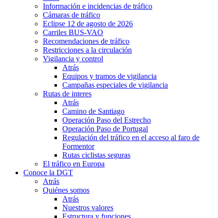
Información e incidencias de tráfico
Cámaras de tráfico
Eclipse 12 de agosto de 2026
Carriles BUS-VAO
Recomendaciones de tráfico
Restricciones a la circulación
Vigilancia y control
Atrás
Equipos y tramos de vigilancia
Campañas especiales de vigilancia
Rutas de interes
Atrás
Camino de Santiago
Operación Paso del Estrecho
Operación Paso de Portugal
Regulación del tráfico en el acceso al faro de
Formentor
Rutas ciclistas seguras
El tráfico en Europa
Conoce la DGT
Atrás
Quiénes somos
Atrás
Nuestros valores
Estructura y funciones