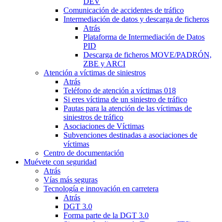
DEV
Comunicación de accidentes de tráfico
Intermediación de datos y descarga de ficheros
Atrás
Plataforma de Intermediación de Datos
PID
Descarga de ficheros MOVE/PADRÓN,
ZBE y ARCI
Atención a víctimas de siniestros
Atrás
Teléfono de atención a víctimas 018
Si eres víctima de un siniestro de tráfico
Pautas para la atención de las víctimas de
siniestros de tráfico
Asociaciones de Víctimas
Subvenciones destinadas a asociaciones de
víctimas
Centro de documentación
Muévete con seguridad
Atrás
Vías más seguras
Tecnología e innovación en carretera
Atrás
DGT 3.0
Forma parte de la DGT 3.0