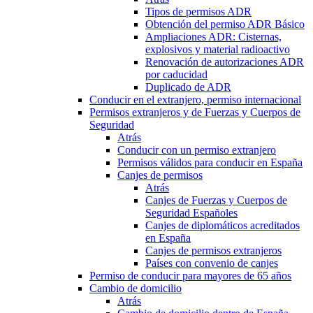
Tipos de permisos ADR
Obtención del permiso ADR Básico
Ampliaciones ADR: Cisternas,
explosivos y material radioactivo
Renovación de autorizaciones ADR
por caducidad
Duplicado de ADR
Conducir en el extranjero, permiso internacional
Permisos extranjeros y de Fuerzas y Cuerpos de
Seguridad
Atrás
Conducir con un permiso extranjero
Permisos válidos para conducir en España
Canjes de permisos
Atrás
Canjes de Fuerzas y Cuerpos de
Seguridad Españoles
Canjes de diplomáticos acreditados
en España
Canjes de permisos extranjeros
Países con convenio de canjes
Permiso de conducir para mayores de 65 años
Cambio de domicilio
Atrás