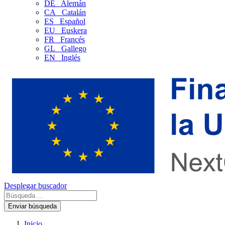
DE
Alemán
CA
Catalán
ES
Español
EU
Euskera
FR
Francés
GL
Gallego
EN
Inglés
Desplegar buscador
Enviar búsqueda
Inicio