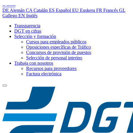
--
------
DE
Alemán
CA
Catalán
ES
Español
EU
Euskera
FR
Francés
GL
Gallego
EN
Inglés
Transparencia
DGT en cifras
Selección y formación
Cursos para empleados públicos
Oposiciones específicas de Tráfico
Concursos de provisión de puestos
Selección de personal interino
Trabaja con nosotros
Recursos para proveedores
Factura electrónica