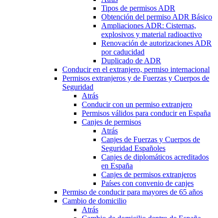
Tipos de permisos ADR
Obtención del permiso ADR Básico
Ampliaciones ADR: Cisternas,
explosivos y material radioactivo
Renovación de autorizaciones ADR
por caducidad
Duplicado de ADR
Conducir en el extranjero, permiso internacional
Permisos extranjeros y de Fuerzas y Cuerpos de
Seguridad
Atrás
Conducir con un permiso extranjero
Permisos válidos para conducir en España
Canjes de permisos
Atrás
Canjes de Fuerzas y Cuerpos de
Seguridad Españoles
Canjes de diplomáticos acreditados
en España
Canjes de permisos extranjeros
Países con convenio de canjes
Permiso de conducir para mayores de 65 años
Cambio de domicilio
Atrás