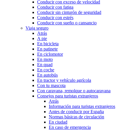
Conducir con exceso de velocidad
Conducir con fatiga
Conducir sin cinturón de seguridad
Conducir con estrés
Conducir con sueño o cansancio
Viaja seguro
Atrás
A pie
En bicicleta
En patinete
En ciclomotor
En moto
En quad
En coche
En autobús
En tractor y vehículo agrícola
Con tu mascota
Con caravana, remolque o autocaravana
Consejos para turistas extranjeros
Atrás
Información para turistas extranjeros
Antes de conducir por España
Normas básicas de circulación
En ciudad
En caso de emergencia