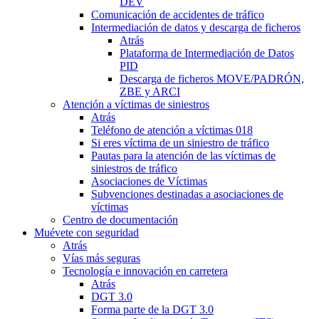
DEV
Comunicación de accidentes de tráfico
Intermediación de datos y descarga de ficheros
Atrás
Plataforma de Intermediación de Datos
PID
Descarga de ficheros MOVE/PADRÓN,
ZBE y ARCI
Atención a víctimas de siniestros
Atrás
Teléfono de atención a víctimas 018
Si eres víctima de un siniestro de tráfico
Pautas para la atención de las víctimas de
siniestros de tráfico
Asociaciones de Víctimas
Subvenciones destinadas a asociaciones de
víctimas
Centro de documentación
Muévete con seguridad
Atrás
Vías más seguras
Tecnología e innovación en carretera
Atrás
DGT 3.0
Forma parte de la DGT 3.0