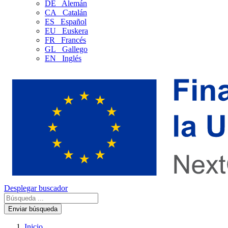
DE
Alemán
CA
Catalán
ES
Español
EU
Euskera
FR
Francés
GL
Gallego
EN
Inglés
Desplegar buscador
Enviar búsqueda
Inicio