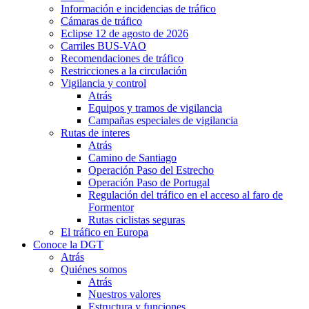
Información e incidencias de tráfico
Cámaras de tráfico
Eclipse 12 de agosto de 2026
Carriles BUS-VAO
Recomendaciones de tráfico
Restricciones a la circulación
Vigilancia y control
Atrás
Equipos y tramos de vigilancia
Campañas especiales de vigilancia
Rutas de interes
Atrás
Camino de Santiago
Operación Paso del Estrecho
Operación Paso de Portugal
Regulación del tráfico en el acceso al faro de
Formentor
Rutas ciclistas seguras
El tráfico en Europa
Conoce la DGT
Atrás
Quiénes somos
Atrás
Nuestros valores
Estructura y funciones