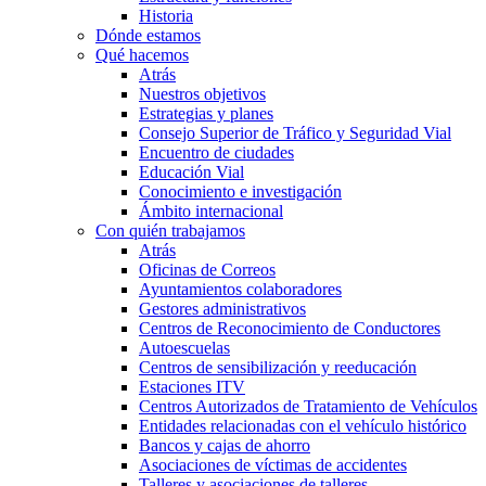
Historia
Dónde estamos
Qué hacemos
Atrás
Nuestros objetivos
Estrategias y planes
Consejo Superior de Tráfico y Seguridad Vial
Encuentro de ciudades
Educación Vial
Conocimiento e investigación
Ámbito internacional
Con quién trabajamos
Atrás
Oficinas de Correos
Ayuntamientos colaboradores
Gestores administrativos
Centros de Reconocimiento de Conductores
Autoescuelas
Centros de sensibilización y reeducación
Estaciones ITV
Centros Autorizados de Tratamiento de Vehículos
Entidades relacionadas con el vehículo histórico
Bancos y cajas de ahorro
Asociaciones de víctimas de accidentes
Talleres y asociaciones de talleres