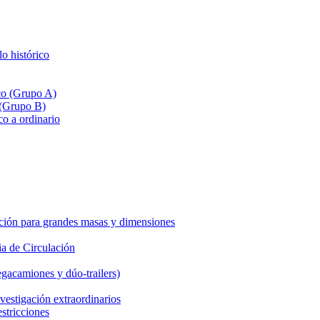
lo histórico
ico (Grupo A)
 (Grupo B)
co a ordinario
ción para grandes masas y dimensiones
a de Circulación
gacamiones y dúo-trailers)
vestigación extraordinarios
estricciones