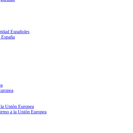
ridad Españoles
n España
ea
Europea
e la Unión Europea
xterno a la Unión Europea