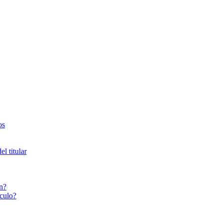
os
l titular
n?
culo?