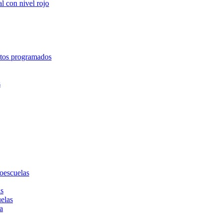
l con nivel rojo
entos programados
s
toescuelas
as
uelas
a