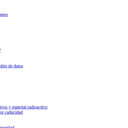
xamen
?
mbio de datos
vos y material radioactivo
or caducidad
eguridad