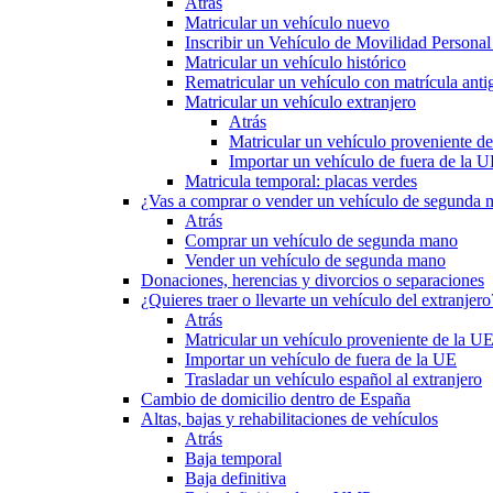
Atrás
Matricular un vehículo nuevo
Inscribir un Vehículo de Movilidad Person
Matricular un vehículo histórico
Rematricular un vehículo con matrícula anti
Matricular un vehículo extranjero
Atrás
Matricular un vehículo proveniente d
Importar un vehículo de fuera de la 
Matricula temporal: placas verdes
¿Vas a comprar o vender un vehículo de segunda
Atrás
Comprar un vehículo de segunda mano
Vender un vehículo de segunda mano
Donaciones, herencias y divorcios o separaciones
¿Quieres traer o llevarte un vehículo del extranjero
Atrás
Matricular un vehículo proveniente de la U
Importar un vehículo de fuera de la UE
Trasladar un vehículo español al extranjero
Cambio de domicilio dentro de España
Altas, bajas y rehabilitaciones de vehículos
Atrás
Baja temporal
Baja definitiva