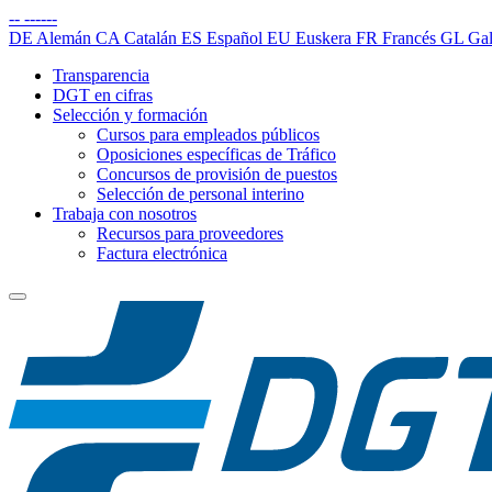
--
------
DE
Alemán
CA
Catalán
ES
Español
EU
Euskera
FR
Francés
GL
Gal
Transparencia
DGT en cifras
Selección y formación
Cursos para empleados públicos
Oposiciones específicas de Tráfico
Concursos de provisión de puestos
Selección de personal interino
Trabaja con nosotros
Recursos para proveedores
Factura electrónica