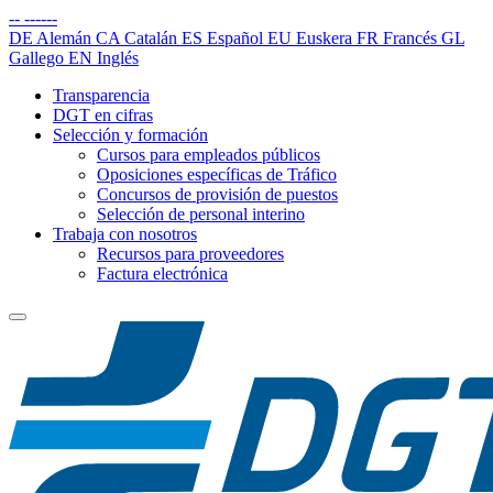
--
------
DE
Alemán
CA
Catalán
ES
Español
EU
Euskera
FR
Francés
GL
Gallego
EN
Inglés
Transparencia
DGT en cifras
Selección y formación
Cursos para empleados públicos
Oposiciones específicas de Tráfico
Concursos de provisión de puestos
Selección de personal interino
Trabaja con nosotros
Recursos para proveedores
Factura electrónica