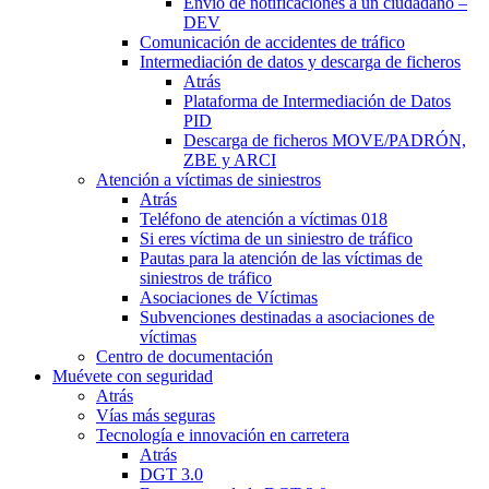
Envío de notificaciones a un ciudadano –
DEV
Comunicación de accidentes de tráfico
Intermediación de datos y descarga de ficheros
Atrás
Plataforma de Intermediación de Datos
PID
Descarga de ficheros MOVE/PADRÓN,
ZBE y ARCI
Atención a víctimas de siniestros
Atrás
Teléfono de atención a víctimas 018
Si eres víctima de un siniestro de tráfico
Pautas para la atención de las víctimas de
siniestros de tráfico
Asociaciones de Víctimas
Subvenciones destinadas a asociaciones de
víctimas
Centro de documentación
Muévete con seguridad
Atrás
Vías más seguras
Tecnología e innovación en carretera
Atrás
DGT 3.0