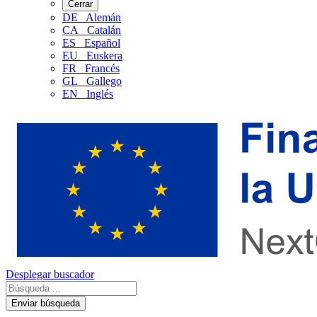
Cerrar
DE
Alemán
CA
Catalán
ES
Español
EU
Euskera
FR
Francés
GL
Gallego
EN
Inglés
Desplegar buscador
Enviar búsqueda