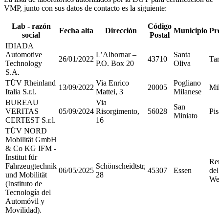
VMP, junto con sus datos de contacto es la siguiente:
Lab - razón
Código
Fecha alta
Dirección
Municipio
Pr
social
Postal
IDIADA
Automotive
L’Albornar –
Santa
26/01/2022
43710
Ta
Technology
P.O. Box 20
Oliva
S.A.
TÜV Rheinland
Via Enrico
Pogliano
13/09/2022
20005
Mi
Italia S.r.l.
Mattei, 3
Milanese
BUREAU
Via
San
VERITAS
05/09/2024
Risorgimento,
56028
Pis
Miniato
CERTEST S.r.l.
16
TÜV NORD
Mobilität GmbH
& Co KG IFM -
Institut für
Re
Fahrzeugtechnik
Schönscheidtstr,
06/05/2025
45307
Essen
del
und Mobilität
28
Wes
(Instituto de
Tecnología del
Automóvil y
Movilidad).