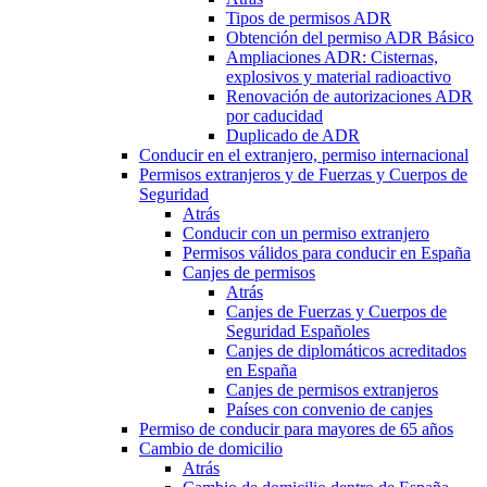
Tipos de permisos ADR
Obtención del permiso ADR Básico
Ampliaciones ADR: Cisternas,
explosivos y material radioactivo
Renovación de autorizaciones ADR
por caducidad
Duplicado de ADR
Conducir en el extranjero, permiso internacional
Permisos extranjeros y de Fuerzas y Cuerpos de
Seguridad
Atrás
Conducir con un permiso extranjero
Permisos válidos para conducir en España
Canjes de permisos
Atrás
Canjes de Fuerzas y Cuerpos de
Seguridad Españoles
Canjes de diplomáticos acreditados
en España
Canjes de permisos extranjeros
Países con convenio de canjes
Permiso de conducir para mayores de 65 años
Cambio de domicilio
Atrás