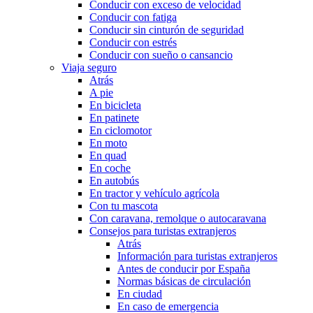
Conducir con exceso de velocidad
Conducir con fatiga
Conducir sin cinturón de seguridad
Conducir con estrés
Conducir con sueño o cansancio
Viaja seguro
Atrás
A pie
En bicicleta
En patinete
En ciclomotor
En moto
En quad
En coche
En autobús
En tractor y vehículo agrícola
Con tu mascota
Con caravana, remolque o autocaravana
Consejos para turistas extranjeros
Atrás
Información para turistas extranjeros
Antes de conducir por España
Normas básicas de circulación
En ciudad
En caso de emergencia