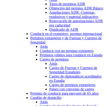
Tipos de permisos ADR
Obtención del permiso ADR Básico
Ampliaciones ADR: Cisternas,
explosivos y material radioactivo
Renovación de autorizaciones ADR
por caducidad
Duplicado de ADR
Conducir en el extranjero, permiso internacional
Permisos extranjeros y de Fuerzas y Cuerpos de
Seguridad
Atrás
Conducir con un permiso extranjero
Permisos válidos para conducir en España
Canjes de permisos
Atrás
Canjes de Fuerzas y Cuerpos de
Seguridad Españoles
Canjes de diplomáticos acreditados
en España
Canjes de permisos extranjeros
Países con convenio de canjes
Permiso de conducir para mayores de 65 años
Cambio de domicilio
Atrás