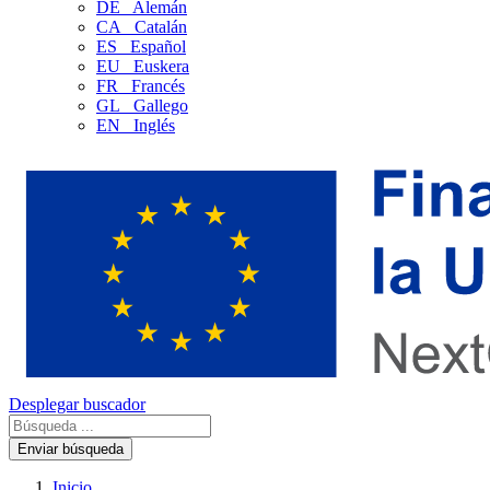
DE
Alemán
CA
Catalán
ES
Español
EU
Euskera
FR
Francés
GL
Gallego
EN
Inglés
Desplegar buscador
Enviar búsqueda
Inicio