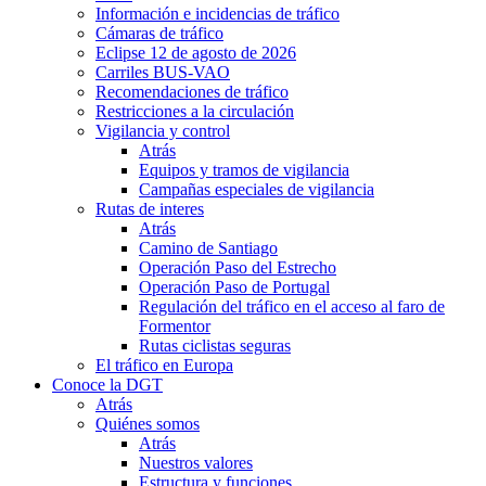
Información e incidencias de tráfico
Cámaras de tráfico
Eclipse 12 de agosto de 2026
Carriles BUS-VAO
Recomendaciones de tráfico
Restricciones a la circulación
Vigilancia y control
Atrás
Equipos y tramos de vigilancia
Campañas especiales de vigilancia
Rutas de interes
Atrás
Camino de Santiago
Operación Paso del Estrecho
Operación Paso de Portugal
Regulación del tráfico en el acceso al faro de
Formentor
Rutas ciclistas seguras
El tráfico en Europa
Conoce la DGT
Atrás
Quiénes somos
Atrás
Nuestros valores
Estructura y funciones