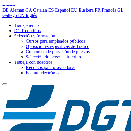
--
------
DE
Alemán
CA
Catalán
ES
Español
EU
Euskera
FR
Francés
GL
Gallego
EN
Inglés
Transparencia
DGT en cifras
Selección y formación
Cursos para empleados públicos
Oposiciones específicas de Tráfico
Concursos de provisión de puestos
Selección de personal interino
Trabaja con nosotros
Recursos para proveedores
Factura electrónica