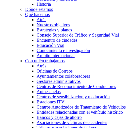
Historia
Dónde estamos
Qué hacemos
Atrás
Nuestros objetivos
Estrategias y planes
Consejo Superior de Tráfico y Seguridad Vial
Encuentro de ciudades
Educación Vial
Conocimiento e investigación
Ámbito internacional
Con quién trabajamos
Atrás
Oficinas de Correos
Ayuntamientos colaboradores
Gestores administrativos
Centros de Reconocimiento de Conductores
Autoescuelas
Centros de sensibilización y reeducación
Estaciones ITV
Centros Autorizados de Tratamiento de Vehículos
Entidades relacionadas con el vehículo histórico
Bancos y cajas de ahorro
Asociaciones de víctimas de accidentes
Talleres y asociaciones de talleres