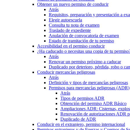
Obtener un nuevo permiso de conducir
Atrás
Requisitos, preparación y presentación a e
Elegir autoescuela
Consulta tu nota de examen
Traslado de expediente
Anulación de convocatoria de examen
Estado de tramitación de tu permiso
Accesibilidad en el permiso conducir
¿Ha caducado o necesitas una copia de tu permiso
Atrás
Renovar un permiso próximo a caducar
Duplicado por deterioro, pérdida, robo o ca
Conducir mercancías peligrosas
Atrás
Definición y tipos de mercancías peligrosas
Permisos para mercancías peligrosas (ADR)
Atrás
Tipos de permisos ADR
Obtención del permiso ADR Básico
Ampliaciones ADR: Cisternas, explosi
Renovación de autorizaciones ADR p
Duplicado de ADR
Conducir en el extranjero, permiso internacional
Permisos extranjeros y de Fuerzas y Cuerpos de S