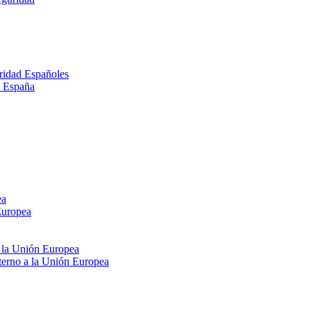
ridad Españoles
n España
ea
Europea
e la Unión Europea
xterno a la Unión Europea