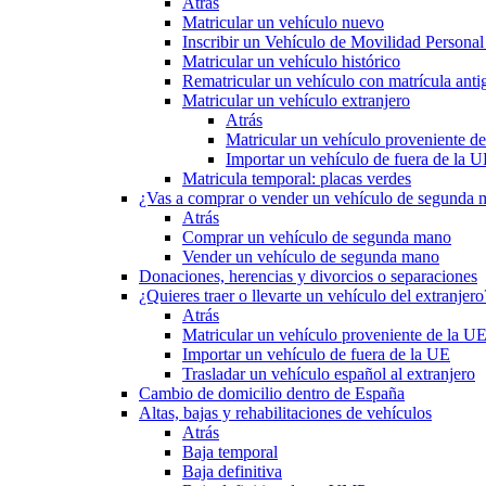
Atrás
Matricular un vehículo nuevo
Inscribir un Vehículo de Movilidad Person
Matricular un vehículo histórico
Rematricular un vehículo con matrícula anti
Matricular un vehículo extranjero
Atrás
Matricular un vehículo proveniente d
Importar un vehículo de fuera de la 
Matricula temporal: placas verdes
¿Vas a comprar o vender un vehículo de segunda
Atrás
Comprar un vehículo de segunda mano
Vender un vehículo de segunda mano
Donaciones, herencias y divorcios o separaciones
¿Quieres traer o llevarte un vehículo del extranjero
Atrás
Matricular un vehículo proveniente de la U
Importar un vehículo de fuera de la UE
Trasladar un vehículo español al extranjero
Cambio de domicilio dentro de España
Altas, bajas y rehabilitaciones de vehículos
Atrás
Baja temporal
Baja definitiva