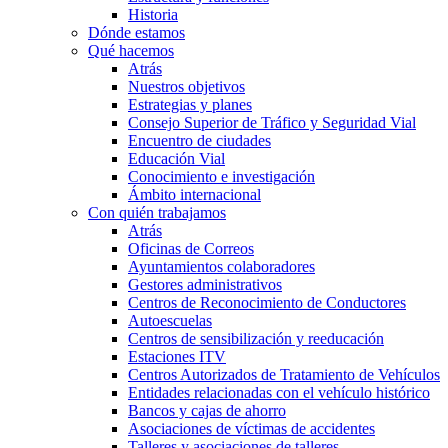
Historia
Dónde estamos
Qué hacemos
Atrás
Nuestros objetivos
Estrategias y planes
Consejo Superior de Tráfico y Seguridad Vial
Encuentro de ciudades
Educación Vial
Conocimiento e investigación
Ámbito internacional
Con quién trabajamos
Atrás
Oficinas de Correos
Ayuntamientos colaboradores
Gestores administrativos
Centros de Reconocimiento de Conductores
Autoescuelas
Centros de sensibilización y reeducación
Estaciones ITV
Centros Autorizados de Tratamiento de Vehículos
Entidades relacionadas con el vehículo histórico
Bancos y cajas de ahorro
Asociaciones de víctimas de accidentes
Talleres y asociaciones de talleres