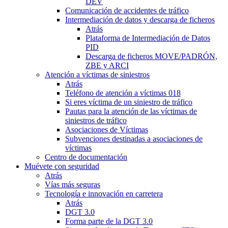
DEV
Comunicación de accidentes de tráfico
Intermediación de datos y descarga de ficheros
Atrás
Plataforma de Intermediación de Datos
PID
Descarga de ficheros MOVE/PADRÓN,
ZBE y ARCI
Atención a víctimas de siniestros
Atrás
Teléfono de atención a víctimas 018
Si eres víctima de un siniestro de tráfico
Pautas para la atención de las víctimas de
siniestros de tráfico
Asociaciones de Víctimas
Subvenciones destinadas a asociaciones de
víctimas
Centro de documentación
Muévete con seguridad
Atrás
Vías más seguras
Tecnología e innovación en carretera
Atrás
DGT 3.0
Forma parte de la DGT 3.0