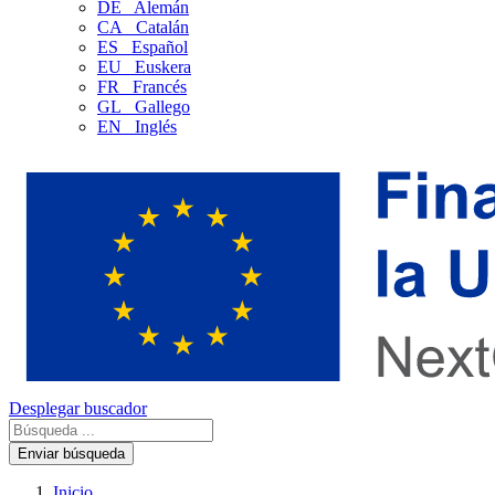
DE
Alemán
CA
Catalán
ES
Español
EU
Euskera
FR
Francés
GL
Gallego
EN
Inglés
Desplegar buscador
Enviar búsqueda
Inicio