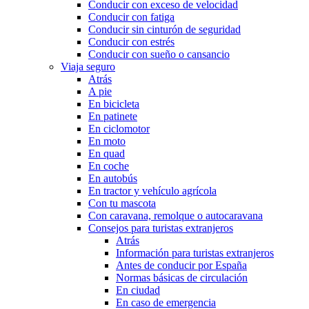
Conducir con exceso de velocidad
Conducir con fatiga
Conducir sin cinturón de seguridad
Conducir con estrés
Conducir con sueño o cansancio
Viaja seguro
Atrás
A pie
En bicicleta
En patinete
En ciclomotor
En moto
En quad
En coche
En autobús
En tractor y vehículo agrícola
Con tu mascota
Con caravana, remolque o autocaravana
Consejos para turistas extranjeros
Atrás
Información para turistas extranjeros
Antes de conducir por España
Normas básicas de circulación
En ciudad
En caso de emergencia