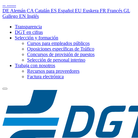
--
------
DE
Alemán
CA
Catalán
ES
Español
EU
Euskera
FR
Francés
GL
Gallego
EN
Inglés
Transparencia
DGT en cifras
Selección y formación
Cursos para empleados públicos
Oposiciones específicas de Tráfico
Concursos de provisión de puestos
Selección de personal interino
Trabaja con nosotros
Recursos para proveedores
Factura electrónica