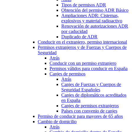
Tipos de permisos ADR
Obtención del permiso ADR Básico
Ampliaciones ADR: Cisternas,
explosivos y material radioactivo
Renovación de autorizaciones ADR
por caducidad
Duplicado de ADR
Conducir en el extranjero, permiso internacional
Permisos extranjeros y de Fuerzas y Cuerpos de
Seguridad
Atrás
Conducir con un permiso extranjero
Permisos válidos para conducir en España
Canjes de permisos
Atrás
Canjes de Fuerzas y Cuerpos de
Seguridad Españoles
Canjes de diplomáticos acreditados
en España
Canjes de permisos extranjeros
Países con convenio de canjes
Permiso de conducir para mayores de 65 años
Cambio de domicilio
Atrás