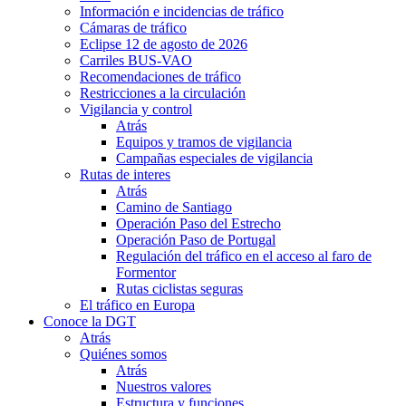
Información e incidencias de tráfico
Cámaras de tráfico
Eclipse 12 de agosto de 2026
Carriles BUS-VAO
Recomendaciones de tráfico
Restricciones a la circulación
Vigilancia y control
Atrás
Equipos y tramos de vigilancia
Campañas especiales de vigilancia
Rutas de interes
Atrás
Camino de Santiago
Operación Paso del Estrecho
Operación Paso de Portugal
Regulación del tráfico en el acceso al faro de
Formentor
Rutas ciclistas seguras
El tráfico en Europa
Conoce la DGT
Atrás
Quiénes somos
Atrás
Nuestros valores
Estructura y funciones