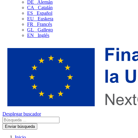
DE
Alemán
CA
Catalán
ES
Español
EU
Euskera
FR
Francés
GL
Gallego
EN
Inglés
Desplegar buscador
Enviar búsqueda
Inicio