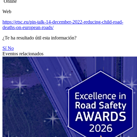
Online
Web
https://etsc.eu/pin-talk-14-december-2022-reducing-child-road-
deaths-on-european-roads/
¿Te ha resultado útil esta información?
Sí
No
Eventos relacionados