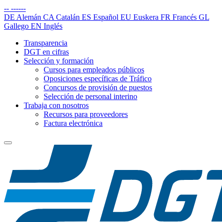
--
------
DE
Alemán
CA
Catalán
ES
Español
EU
Euskera
FR
Francés
GL
Gallego
EN
Inglés
Transparencia
DGT en cifras
Selección y formación
Cursos para empleados públicos
Oposiciones específicas de Tráfico
Concursos de provisión de puestos
Selección de personal interino
Trabaja con nosotros
Recursos para proveedores
Factura electrónica