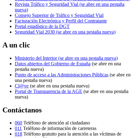
Revista Tráfico y Seguridad Vial
(se abre en una pestaña
nueva)
Consejo Superior de Tráfico y Seguridad Vial
Facturación Electrónica y Perfil del Contratante
Portal estadístico de la DGT
Seguridad Vial 2030
(se abre en una pestaña nueva)
A un clic
Ministerio del Interior
(se abre en una pestaña nueva)
Datos abiertos del Gobierno de España
(se abre en una
pestaña nueva)
Punto de acceso a las Administraciones Públicas
(se abre en
una pestaña nueva)
Cl@ve
(se abre en una pestaña nueva)
Portal de Transparencia de la AGE
(se abre en una pestaña
nueva)
Contáctanos
060
Teléfono de atención al ciudadano
011
Teléfono de información de carreteras
018
Teléfono gratuito para la atención a las víctimas de