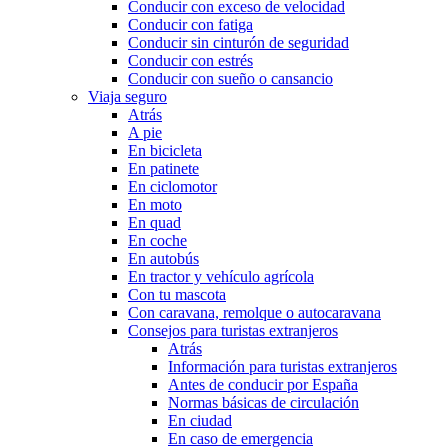
Conducir con exceso de velocidad
Conducir con fatiga
Conducir sin cinturón de seguridad
Conducir con estrés
Conducir con sueño o cansancio
Viaja seguro
Atrás
A pie
En bicicleta
En patinete
En ciclomotor
En moto
En quad
En coche
En autobús
En tractor y vehículo agrícola
Con tu mascota
Con caravana, remolque o autocaravana
Consejos para turistas extranjeros
Atrás
Información para turistas extranjeros
Antes de conducir por España
Normas básicas de circulación
En ciudad
En caso de emergencia