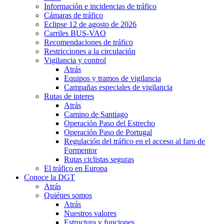
Información e incidencias de tráfico
Cámaras de tráfico
Eclipse 12 de agosto de 2026
Carriles BUS-VAO
Recomendaciones de tráfico
Restricciones a la circulación
Vigilancia y control
Atrás
Equipos y tramos de vigilancia
Campañas especiales de vigilancia
Rutas de interes
Atrás
Camino de Santiago
Operación Paso del Estrecho
Operación Paso de Portugal
Regulación del tráfico en el acceso al faro de
Formentor
Rutas ciclistas seguras
El tráfico en Europa
Conoce la DGT
Atrás
Quiénes somos
Atrás
Nuestros valores
Estructura y funciones