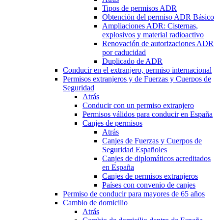
Tipos de permisos ADR
Obtención del permiso ADR Básico
Ampliaciones ADR: Cisternas,
explosivos y material radioactivo
Renovación de autorizaciones ADR
por caducidad
Duplicado de ADR
Conducir en el extranjero, permiso internacional
Permisos extranjeros y de Fuerzas y Cuerpos de
Seguridad
Atrás
Conducir con un permiso extranjero
Permisos válidos para conducir en España
Canjes de permisos
Atrás
Canjes de Fuerzas y Cuerpos de
Seguridad Españoles
Canjes de diplomáticos acreditados
en España
Canjes de permisos extranjeros
Países con convenio de canjes
Permiso de conducir para mayores de 65 años
Cambio de domicilio
Atrás