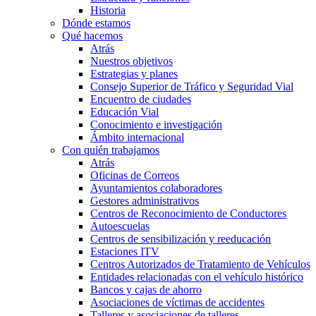
Historia
Dónde estamos
Qué hacemos
Atrás
Nuestros objetivos
Estrategias y planes
Consejo Superior de Tráfico y Seguridad Vial
Encuentro de ciudades
Educación Vial
Conocimiento e investigación
Ámbito internacional
Con quién trabajamos
Atrás
Oficinas de Correos
Ayuntamientos colaboradores
Gestores administrativos
Centros de Reconocimiento de Conductores
Autoescuelas
Centros de sensibilización y reeducación
Estaciones ITV
Centros Autorizados de Tratamiento de Vehículos
Entidades relacionadas con el vehículo histórico
Bancos y cajas de ahorro
Asociaciones de víctimas de accidentes
Talleres y asociaciones de talleres