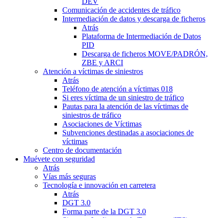
DEV
Comunicación de accidentes de tráfico
Intermediación de datos y descarga de ficheros
Atrás
Plataforma de Intermediación de Datos
PID
Descarga de ficheros MOVE/PADRÓN,
ZBE y ARCI
Atención a víctimas de siniestros
Atrás
Teléfono de atención a víctimas 018
Si eres víctima de un siniestro de tráfico
Pautas para la atención de las víctimas de
siniestros de tráfico
Asociaciones de Víctimas
Subvenciones destinadas a asociaciones de
víctimas
Centro de documentación
Muévete con seguridad
Atrás
Vías más seguras
Tecnología e innovación en carretera
Atrás
DGT 3.0
Forma parte de la DGT 3.0