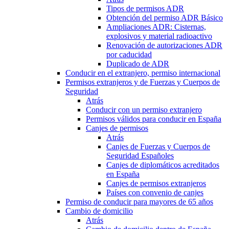
Tipos de permisos ADR
Obtención del permiso ADR Básico
Ampliaciones ADR: Cisternas,
explosivos y material radioactivo
Renovación de autorizaciones ADR
por caducidad
Duplicado de ADR
Conducir en el extranjero, permiso internacional
Permisos extranjeros y de Fuerzas y Cuerpos de
Seguridad
Atrás
Conducir con un permiso extranjero
Permisos válidos para conducir en España
Canjes de permisos
Atrás
Canjes de Fuerzas y Cuerpos de
Seguridad Españoles
Canjes de diplomáticos acreditados
en España
Canjes de permisos extranjeros
Países con convenio de canjes
Permiso de conducir para mayores de 65 años
Cambio de domicilio
Atrás