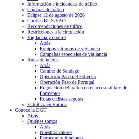
Información e incidencias de tráfico
Cámaras de tráfico
Eclipse 12 de agosto de 2026
Carriles BUS-VAO
Recomendaciones de tráfico
Restricciones a la circulación
Vigilancia y control
Atrás
Equipos y tramos de vigilancia
Campañas especiales de vigilancia
Rutas de interes
Atrás
Camino de Santiago
Operación Paso del Estrecho
Operación Paso de Portugal
Regulación del tráfico en el acceso al faro de
Formentor
Rutas ciclistas seguras
El tráfico en Europa
Conoce la DGT
Atrás
Quiénes somos
Atrás
Nuestros valores
Estructura y funciones