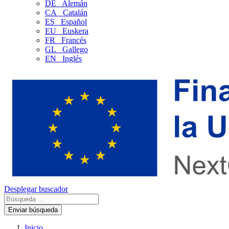
DE
Alemán
CA
Catalán
ES
Español
EU
Euskera
FR
Francés
GL
Gallego
EN
Inglés
Desplegar buscador
Enviar búsqueda
Inicio