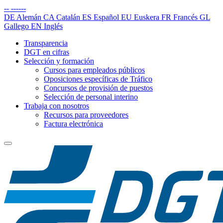
--
------
DE
Alemán
CA
Catalán
ES
Español
EU
Euskera
FR
Francés
GL
Gallego
EN
Inglés
Transparencia
DGT en cifras
Selección y formación
Cursos para empleados públicos
Oposiciones específicas de Tráfico
Concursos de provisión de puestos
Selección de personal interino
Trabaja con nosotros
Recursos para proveedores
Factura electrónica