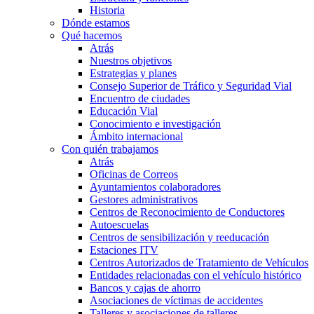
Historia
Dónde estamos
Qué hacemos
Atrás
Nuestros objetivos
Estrategias y planes
Consejo Superior de Tráfico y Seguridad Vial
Encuentro de ciudades
Educación Vial
Conocimiento e investigación
Ámbito internacional
Con quién trabajamos
Atrás
Oficinas de Correos
Ayuntamientos colaboradores
Gestores administrativos
Centros de Reconocimiento de Conductores
Autoescuelas
Centros de sensibilización y reeducación
Estaciones ITV
Centros Autorizados de Tratamiento de Vehículos
Entidades relacionadas con el vehículo histórico
Bancos y cajas de ahorro
Asociaciones de víctimas de accidentes
Talleres y asociaciones de talleres