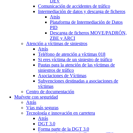
DEV
Comunicación de accidentes de tráfico
Intermediación de datos y descarga de ficheros
Atrás
Plataforma de Intermediación de Datos
PID
Descarga de ficheros MOVE/PADRÓN,
ZBE y ARCI
Atención a víctimas de siniestros
Atrás
Teléfono de atención a víctimas 018
Si eres víctima de un siniestro de tráfico
Pautas para la atención de las víctimas de
siniestros de tráfico
Asociaciones de Víctimas
Subvenciones destinadas a asociaciones de
víctimas
Centro de documentación
Muévete con seguridad
Atrás
Vías más seguras
Tecnología e innovación en carretera
Atrás
DGT 3.0
Forma parte de la DGT 3.0