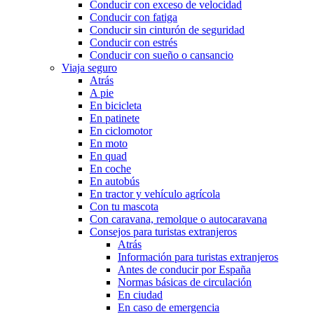
Conducir con exceso de velocidad
Conducir con fatiga
Conducir sin cinturón de seguridad
Conducir con estrés
Conducir con sueño o cansancio
Viaja seguro
Atrás
A pie
En bicicleta
En patinete
En ciclomotor
En moto
En quad
En coche
En autobús
En tractor y vehículo agrícola
Con tu mascota
Con caravana, remolque o autocaravana
Consejos para turistas extranjeros
Atrás
Información para turistas extranjeros
Antes de conducir por España
Normas básicas de circulación
En ciudad
En caso de emergencia