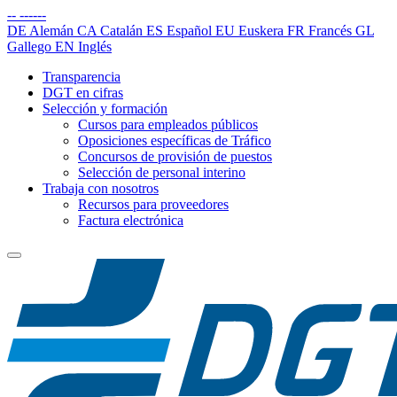
--
------
DE
Alemán
CA
Catalán
ES
Español
EU
Euskera
FR
Francés
GL
Gallego
EN
Inglés
Transparencia
DGT en cifras
Selección y formación
Cursos para empleados públicos
Oposiciones específicas de Tráfico
Concursos de provisión de puestos
Selección de personal interino
Trabaja con nosotros
Recursos para proveedores
Factura electrónica