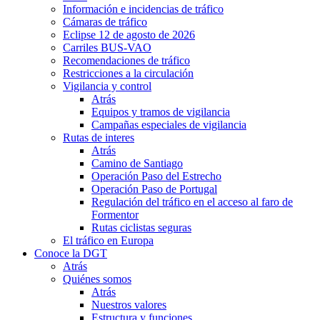
Información e incidencias de tráfico
Cámaras de tráfico
Eclipse 12 de agosto de 2026
Carriles BUS-VAO
Recomendaciones de tráfico
Restricciones a la circulación
Vigilancia y control
Atrás
Equipos y tramos de vigilancia
Campañas especiales de vigilancia
Rutas de interes
Atrás
Camino de Santiago
Operación Paso del Estrecho
Operación Paso de Portugal
Regulación del tráfico en el acceso al faro de
Formentor
Rutas ciclistas seguras
El tráfico en Europa
Conoce la DGT
Atrás
Quiénes somos
Atrás
Nuestros valores
Estructura y funciones