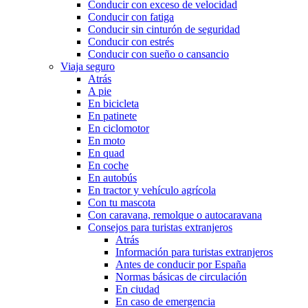
Conducir con exceso de velocidad
Conducir con fatiga
Conducir sin cinturón de seguridad
Conducir con estrés
Conducir con sueño o cansancio
Viaja seguro
Atrás
A pie
En bicicleta
En patinete
En ciclomotor
En moto
En quad
En coche
En autobús
En tractor y vehículo agrícola
Con tu mascota
Con caravana, remolque o autocaravana
Consejos para turistas extranjeros
Atrás
Información para turistas extranjeros
Antes de conducir por España
Normas básicas de circulación
En ciudad
En caso de emergencia