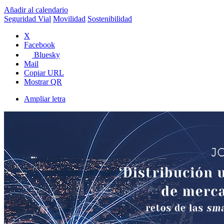
Añadir al calendario
Seguridad Vial
Movilidad
Sostenibilidad
X
Facebook
Bluesky
Mail
Copiar URL
Mostrar QR
Ampliar letra