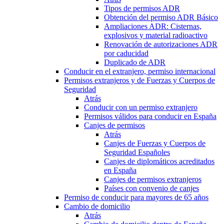
Tipos de permisos ADR
Obtención del permiso ADR Básico
Ampliaciones ADR: Cisternas,
explosivos y material radioactivo
Renovación de autorizaciones ADR
por caducidad
Duplicado de ADR
Conducir en el extranjero, permiso internacional
Permisos extranjeros y de Fuerzas y Cuerpos de
Seguridad
Atrás
Conducir con un permiso extranjero
Permisos válidos para conducir en España
Canjes de permisos
Atrás
Canjes de Fuerzas y Cuerpos de
Seguridad Españoles
Canjes de diplomáticos acreditados
en España
Canjes de permisos extranjeros
Países con convenio de canjes
Permiso de conducir para mayores de 65 años
Cambio de domicilio
Atrás