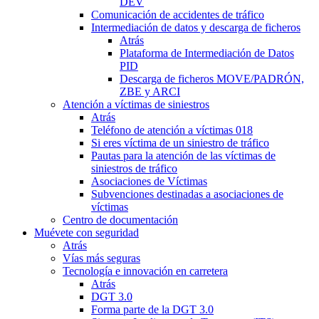
DEV
Comunicación de accidentes de tráfico
Intermediación de datos y descarga de ficheros
Atrás
Plataforma de Intermediación de Datos
PID
Descarga de ficheros MOVE/PADRÓN,
ZBE y ARCI
Atención a víctimas de siniestros
Atrás
Teléfono de atención a víctimas 018
Si eres víctima de un siniestro de tráfico
Pautas para la atención de las víctimas de
siniestros de tráfico
Asociaciones de Víctimas
Subvenciones destinadas a asociaciones de
víctimas
Centro de documentación
Muévete con seguridad
Atrás
Vías más seguras
Tecnología e innovación en carretera
Atrás
DGT 3.0
Forma parte de la DGT 3.0