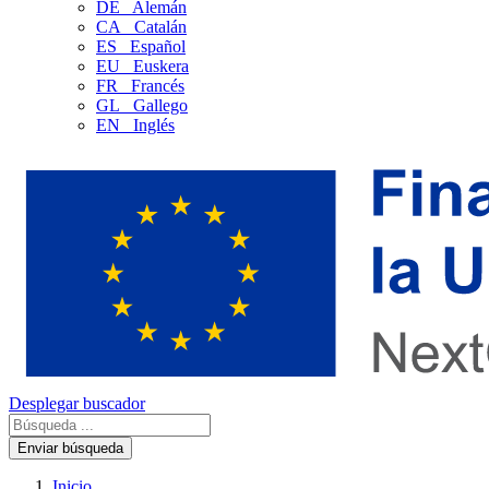
DE
Alemán
CA
Catalán
ES
Español
EU
Euskera
FR
Francés
GL
Gallego
EN
Inglés
Desplegar buscador
Enviar búsqueda
Inicio