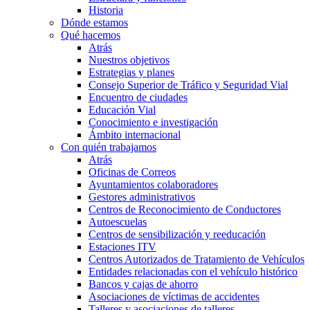
Historia
Dónde estamos
Qué hacemos
Atrás
Nuestros objetivos
Estrategias y planes
Consejo Superior de Tráfico y Seguridad Vial
Encuentro de ciudades
Educación Vial
Conocimiento e investigación
Ámbito internacional
Con quién trabajamos
Atrás
Oficinas de Correos
Ayuntamientos colaboradores
Gestores administrativos
Centros de Reconocimiento de Conductores
Autoescuelas
Centros de sensibilización y reeducación
Estaciones ITV
Centros Autorizados de Tratamiento de Vehículos
Entidades relacionadas con el vehículo histórico
Bancos y cajas de ahorro
Asociaciones de víctimas de accidentes
Talleres y asociaciones de talleres