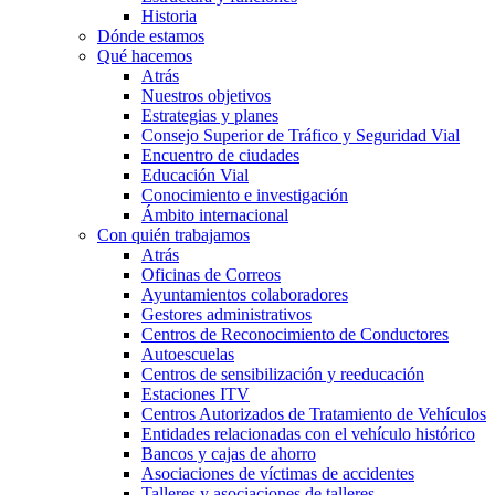
Historia
Dónde estamos
Qué hacemos
Atrás
Nuestros objetivos
Estrategias y planes
Consejo Superior de Tráfico y Seguridad Vial
Encuentro de ciudades
Educación Vial
Conocimiento e investigación
Ámbito internacional
Con quién trabajamos
Atrás
Oficinas de Correos
Ayuntamientos colaboradores
Gestores administrativos
Centros de Reconocimiento de Conductores
Autoescuelas
Centros de sensibilización y reeducación
Estaciones ITV
Centros Autorizados de Tratamiento de Vehículos
Entidades relacionadas con el vehículo histórico
Bancos y cajas de ahorro
Asociaciones de víctimas de accidentes
Talleres y asociaciones de talleres