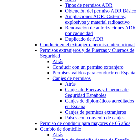
Tipos de permisos ADR
Obtención del permiso ADR Básico
Ampliaciones ADR: Cisternas,
explosivos y material radioactivo
Renovación de autorizaciones ADR
por caducidad
Duplicado de ADR
Conducir en el extranjero, permiso internacional
Permisos extranjeros y de Fuerzas y Cuerpos de
Seguridad
Atrás
Conducir con un permiso extranjero
Permisos válidos para conducir en España
Canjes de permisos
Atrás
Canjes de Fuerzas y Cuerpos de
Seguridad Españoles
Canjes de diplomáticos acreditados
en España
Canjes de permisos extranjeros
Países con convenio de canjes
Permiso de conducir para mayores de 65 años
Cambio de domicilio
Atrás