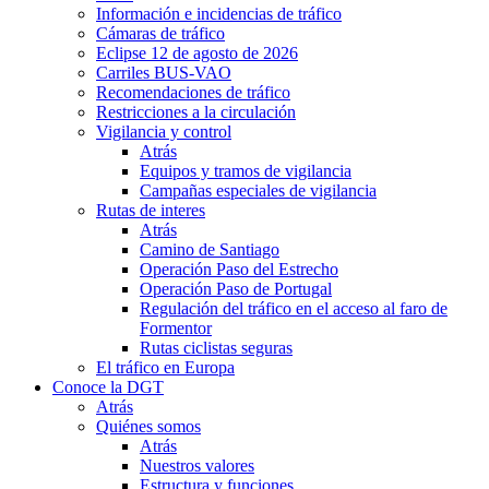
Información e incidencias de tráfico
Cámaras de tráfico
Eclipse 12 de agosto de 2026
Carriles BUS-VAO
Recomendaciones de tráfico
Restricciones a la circulación
Vigilancia y control
Atrás
Equipos y tramos de vigilancia
Campañas especiales de vigilancia
Rutas de interes
Atrás
Camino de Santiago
Operación Paso del Estrecho
Operación Paso de Portugal
Regulación del tráfico en el acceso al faro de
Formentor
Rutas ciclistas seguras
El tráfico en Europa
Conoce la DGT
Atrás
Quiénes somos
Atrás
Nuestros valores
Estructura y funciones