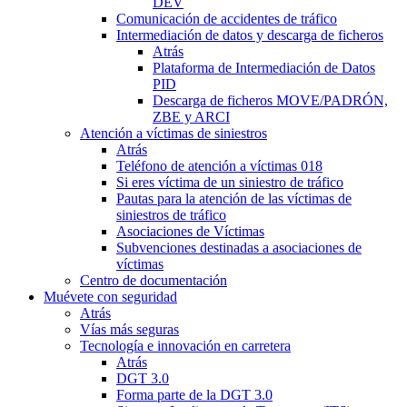
DEV
Comunicación de accidentes de tráfico
Intermediación de datos y descarga de ficheros
Atrás
Plataforma de Intermediación de Datos
PID
Descarga de ficheros MOVE/PADRÓN,
ZBE y ARCI
Atención a víctimas de siniestros
Atrás
Teléfono de atención a víctimas 018
Si eres víctima de un siniestro de tráfico
Pautas para la atención de las víctimas de
siniestros de tráfico
Asociaciones de Víctimas
Subvenciones destinadas a asociaciones de
víctimas
Centro de documentación
Muévete con seguridad
Atrás
Vías más seguras
Tecnología e innovación en carretera
Atrás
DGT 3.0
Forma parte de la DGT 3.0