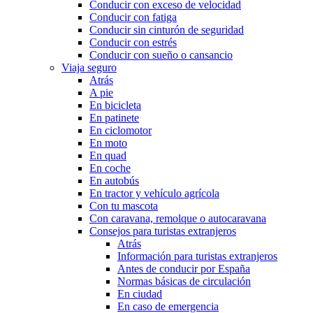
Conducir con exceso de velocidad
Conducir con fatiga
Conducir sin cinturón de seguridad
Conducir con estrés
Conducir con sueño o cansancio
Viaja seguro
Atrás
A pie
En bicicleta
En patinete
En ciclomotor
En moto
En quad
En coche
En autobús
En tractor y vehículo agrícola
Con tu mascota
Con caravana, remolque o autocaravana
Consejos para turistas extranjeros
Atrás
Información para turistas extranjeros
Antes de conducir por España
Normas básicas de circulación
En ciudad
En caso de emergencia