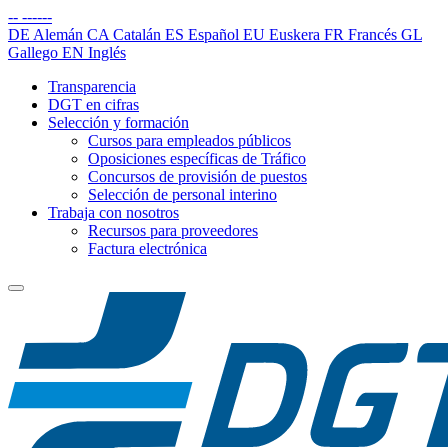
--
------
DE
Alemán
CA
Catalán
ES
Español
EU
Euskera
FR
Francés
GL
Gallego
EN
Inglés
Transparencia
DGT en cifras
Selección y formación
Cursos para empleados públicos
Oposiciones específicas de Tráfico
Concursos de provisión de puestos
Selección de personal interino
Trabaja con nosotros
Recursos para proveedores
Factura electrónica