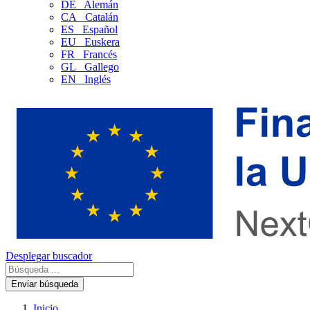
DE
Alemán
CA
Catalán
ES
Español
EU
Euskera
FR
Francés
GL
Gallego
EN
Inglés
Desplegar buscador
Enviar búsqueda
Inicio