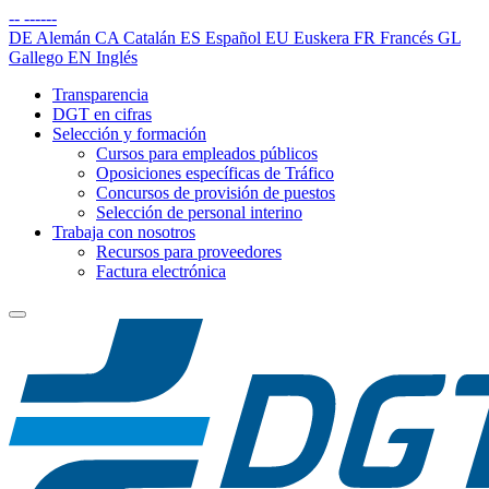
--
------
DE
Alemán
CA
Catalán
ES
Español
EU
Euskera
FR
Francés
GL
Gallego
EN
Inglés
Transparencia
DGT en cifras
Selección y formación
Cursos para empleados públicos
Oposiciones específicas de Tráfico
Concursos de provisión de puestos
Selección de personal interino
Trabaja con nosotros
Recursos para proveedores
Factura electrónica