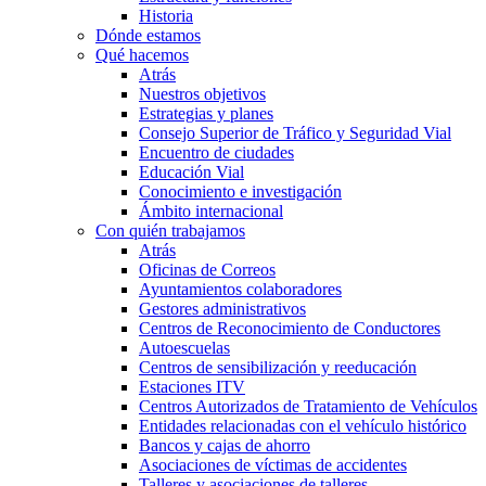
Historia
Dónde estamos
Qué hacemos
Atrás
Nuestros objetivos
Estrategias y planes
Consejo Superior de Tráfico y Seguridad Vial
Encuentro de ciudades
Educación Vial
Conocimiento e investigación
Ámbito internacional
Con quién trabajamos
Atrás
Oficinas de Correos
Ayuntamientos colaboradores
Gestores administrativos
Centros de Reconocimiento de Conductores
Autoescuelas
Centros de sensibilización y reeducación
Estaciones ITV
Centros Autorizados de Tratamiento de Vehículos
Entidades relacionadas con el vehículo histórico
Bancos y cajas de ahorro
Asociaciones de víctimas de accidentes
Talleres y asociaciones de talleres