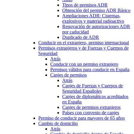
Tipos de permisos ADR
Obtención del permiso ADR Básico
Ampliaciones ADR: Cisternas,
explosivos y material radioactivo
Renovación de autorizaciones ADR
por caducidad
Duplicado de ADR
Conducir en el extranjero, permiso internacional
Permisos extranjeros y de Fuerzas y Cuerpos de
Seguridad
Atrás
Conducir con un permiso extranjero
Permisos válidos para conducir en España
Canjes de permisos
Atrás
Canjes de Fuerzas y Cuerpos de
Seguridad Españoles
Canjes de diplomáticos acreditados
en España
Canjes de permisos extranjeros
Países con convenio de canjes
Permiso de conducir para mayores de 65 años
Cambio de domicilio
Atrás