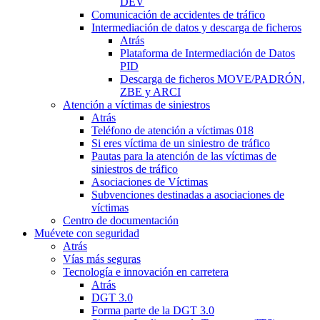
DEV
Comunicación de accidentes de tráfico
Intermediación de datos y descarga de ficheros
Atrás
Plataforma de Intermediación de Datos
PID
Descarga de ficheros MOVE/PADRÓN,
ZBE y ARCI
Atención a víctimas de siniestros
Atrás
Teléfono de atención a víctimas 018
Si eres víctima de un siniestro de tráfico
Pautas para la atención de las víctimas de
siniestros de tráfico
Asociaciones de Víctimas
Subvenciones destinadas a asociaciones de
víctimas
Centro de documentación
Muévete con seguridad
Atrás
Vías más seguras
Tecnología e innovación en carretera
Atrás
DGT 3.0
Forma parte de la DGT 3.0