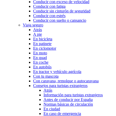
Conducir con exceso de velocidad
Conducir con fatiga
Conducir sin cinturón de seguridad
Conducir con estrés
Conducir con sueño o cansancio
Viaja seguro
Atrás
A pie
En bicicleta
En patinete
En ciclomotor
En moto
En quad
En coche
En autobús
En tractor y vehículo agrícola
Con tu mascota
Con caravana, remolque o autocaravana
Consejos para turistas extranjeros
Atrás
Información para turistas extranjeros
Antes de conducir por España
Normas básicas de circulación
En ciudad
En caso de emergencia