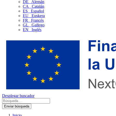
DE
Alemán
CA
Catalán
ES
Español
EU
Euskera
FR
Francés
GL
Gallego
EN
Inglés
Desplegar buscador
Enviar búsqueda
Inicio