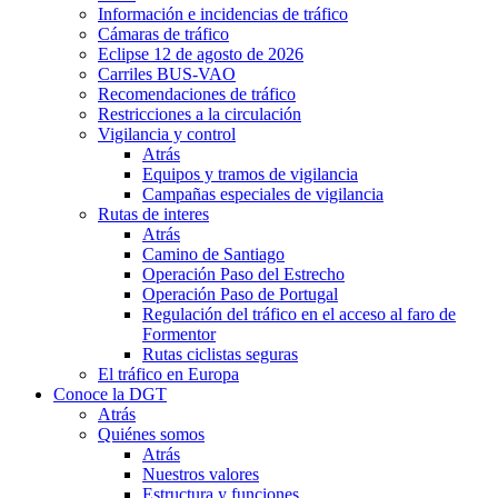
Información e incidencias de tráfico
Cámaras de tráfico
Eclipse 12 de agosto de 2026
Carriles BUS-VAO
Recomendaciones de tráfico
Restricciones a la circulación
Vigilancia y control
Atrás
Equipos y tramos de vigilancia
Campañas especiales de vigilancia
Rutas de interes
Atrás
Camino de Santiago
Operación Paso del Estrecho
Operación Paso de Portugal
Regulación del tráfico en el acceso al faro de
Formentor
Rutas ciclistas seguras
El tráfico en Europa
Conoce la DGT
Atrás
Quiénes somos
Atrás
Nuestros valores
Estructura y funciones