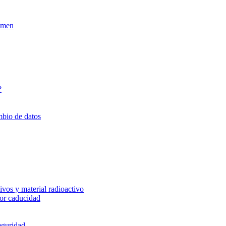
xamen
?
mbio de datos
vos y material radioactivo
or caducidad
eguridad