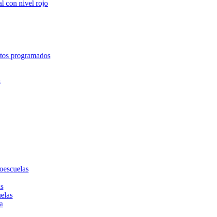
l con nivel rojo
entos programados
s
toescuelas
as
uelas
a