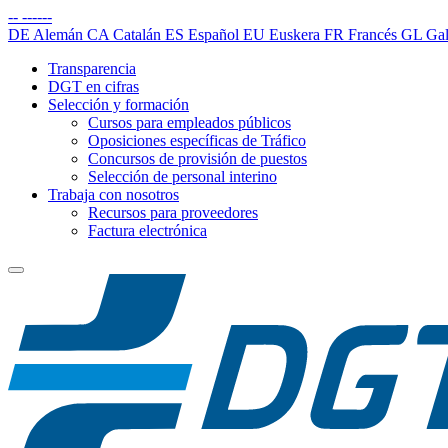
--
------
DE
Alemán
CA
Catalán
ES
Español
EU
Euskera
FR
Francés
GL
Gal
Transparencia
DGT en cifras
Selección y formación
Cursos para empleados públicos
Oposiciones específicas de Tráfico
Concursos de provisión de puestos
Selección de personal interino
Trabaja con nosotros
Recursos para proveedores
Factura electrónica