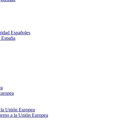
ridad Españoles
n España
ea
Europea
e la Unión Europea
xterno a la Unión Europea