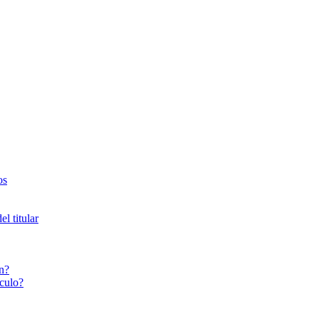
os
l titular
n?
culo?