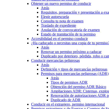
Obtener un nuevo permiso de conducir
Atrás
Requisitos, preparación y presentación a e
Elegir autoescuela
Consulta tu nota de examen
Traslado de expediente
Anulación de convocatoria de examen
Estado de tramitación de tu permiso
Accesibilidad en el permiso conducir
¿Ha caducado o necesitas una copia de tu permiso
Atrás
Renovar un permiso próximo a caducar
Duplicado por deterioro, pérdida, robo o ca
Conducir mercancías peligrosas
Atrás
Definición y tipos de mercancías peligrosas
Permisos para mercancías peligrosas (ADR)
Atrás
Tipos de permisos ADR
Obtención del permiso ADR Básico
Ampliaciones ADR: Cisternas, explosi
Renovación de autorizaciones ADR p
Duplicado de ADR
Conducir en el extranjero, permiso internacional
Permisos extranjeros y de Fuerzas y Cuerpos de S