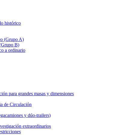
lo histórico
ico (Grupo A)
 (Grupo B)
co a ordinario
ción para grandes masas y dimensiones
a de Circulación
gacamiones y dúo-trailers)
vestigación extraordinarios
estricciones