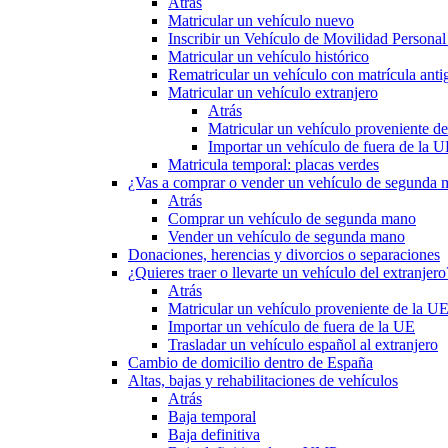
Atrás
Matricular un vehículo nuevo
Inscribir un Vehículo de Movilidad Person
Matricular un vehículo histórico
Rematricular un vehículo con matrícula anti
Matricular un vehículo extranjero
Atrás
Matricular un vehículo proveniente d
Importar un vehículo de fuera de la 
Matricula temporal: placas verdes
¿Vas a comprar o vender un vehículo de segunda
Atrás
Comprar un vehículo de segunda mano
Vender un vehículo de segunda mano
Donaciones, herencias y divorcios o separaciones
¿Quieres traer o llevarte un vehículo del extranjero
Atrás
Matricular un vehículo proveniente de la U
Importar un vehículo de fuera de la UE
Trasladar un vehículo español al extranjero
Cambio de domicilio dentro de España
Altas, bajas y rehabilitaciones de vehículos
Atrás
Baja temporal
Baja definitiva