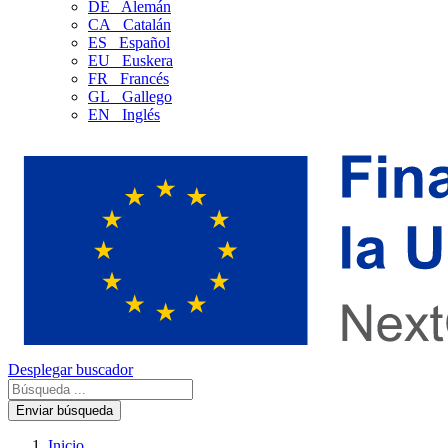
DE
Alemán
CA
Catalán
ES
Español
EU
Euskera
FR
Francés
GL
Gallego
EN
Inglés
Desplegar buscador
Enviar búsqueda
Inicio