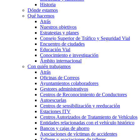
Historia
Dónde estamos
Qué hacemos
Atrás
Nuestros objetivos
Estrategias y planes
Consejo Superior de Tráfico y Seguridad Vial
Encuentro de ciudades
Educación Vial
Conocimiento e investigación
Ámbito internacional
Con quién trabajamos
Atrás
Oficinas de Correos
Ayuntamientos colaboradores
Gestores administrativos
Centros de Reconocimiento de Conductores
Autoescuelas
Centros de sensibilización y reeducación
Estaciones ITV
Centros Autorizados de Tratamiento de Vehículos
Entidades relacionadas con el vehículo histórico
Bancos y cajas de ahorro
Asociaciones de víctimas de accidentes
Talleres y asociaciones de talleres