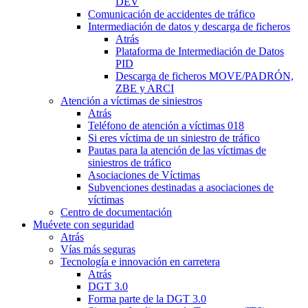
DEV
Comunicación de accidentes de tráfico
Intermediación de datos y descarga de ficheros
Atrás
Plataforma de Intermediación de Datos
PID
Descarga de ficheros MOVE/PADRÓN,
ZBE y ARCI
Atención a víctimas de siniestros
Atrás
Teléfono de atención a víctimas 018
Si eres víctima de un siniestro de tráfico
Pautas para la atención de las víctimas de
siniestros de tráfico
Asociaciones de Víctimas
Subvenciones destinadas a asociaciones de
víctimas
Centro de documentación
Muévete con seguridad
Atrás
Vías más seguras
Tecnología e innovación en carretera
Atrás
DGT 3.0
Forma parte de la DGT 3.0