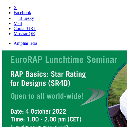
X
Facebook
Bluesky
Mail
Copiar URL
Mostrar QR
Ampliar letra