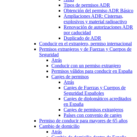
Tipos de permisos ADR
Obtención del permiso ADR Básico
Ampliaciones ADR: Cisternas,
explosivos y material radioactivo
Renovación de autorizaciones ADR
por caducidad
Duplicado de ADR
Conducir en el extranjero, permiso internacional
Permisos extranjeros y de Fuerzas y Cuerpos de
Seguridad
Atrás
Conducir con un permiso extranjero
Permisos válidos para conducir en España
Canjes de permisos
Atrás
Canjes de Fuerzas y Cuerpos de
Seguridad Españoles
Canjes de diplomáticos acreditados
en España
Canjes de permisos extranjeros
Países con convenio de canjes
Permiso de conducir para mayores de 65 años
Cambio de domicilio
Atrás