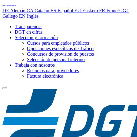
--
------
DE
Alemán
CA
Catalán
ES
Español
EU
Euskera
FR
Francés
GL
Gallego
EN
Inglés
Transparencia
DGT en cifras
Selección y formación
Cursos para empleados públicos
Oposiciones específicas de Tráfico
Concursos de provisión de puestos
Selección de personal interino
Trabaja con nosotros
Recursos para proveedores
Factura electrónica