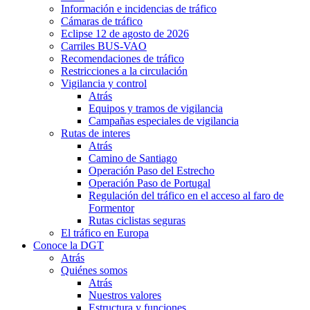
Información e incidencias de tráfico
Cámaras de tráfico
Eclipse 12 de agosto de 2026
Carriles BUS-VAO
Recomendaciones de tráfico
Restricciones a la circulación
Vigilancia y control
Atrás
Equipos y tramos de vigilancia
Campañas especiales de vigilancia
Rutas de interes
Atrás
Camino de Santiago
Operación Paso del Estrecho
Operación Paso de Portugal
Regulación del tráfico en el acceso al faro de
Formentor
Rutas ciclistas seguras
El tráfico en Europa
Conoce la DGT
Atrás
Quiénes somos
Atrás
Nuestros valores
Estructura y funciones