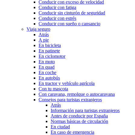
Conducir con exceso de velocidad
Conducir con fatiga
Conducir sin cinturón de seguridad
Conducir con estrés
Conducir con sueño o cansancio
Viaja seguro
Atrás
A pie
En bicicleta
En patinete
En ciclomotor
En moto
En quad
En coche
En autobús
En tractor y vehículo agrícola
Con tu mascota
Con caravana, remolque o autocaravana
Consejos para turistas extranjeros
Atrás
Información para turistas extranjeros
Antes de conducir por España
Normas básicas de circulación
En ciudad
En caso de emergencia