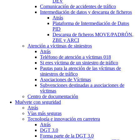
DEV
Comunicación de accidentes de tráfico
Intermediación de datos y descarga de ficheros
Atrás
Plataforma de Intermediación de Datos
PID
Descarga de ficheros MOVE/PADRÓN,
ZBE y ARCI
Atención a víctimas de siniestros
Atrás
Teléfono de atención a víctimas 018
Si eres víctima de un siniestro de tráfico
Pautas para la atención de las víctimas de
siniestros de tráfico
Asociaciones de Víctimas
Subvenciones destinadas a asociaciones de
víctimas
Centro de documentación
Muévete con seguridad
Atrás
Vías más seguras
Tecnología e innovación en carretera
Atrás
DGT 3.0
Forma parte de la DGT 3.0