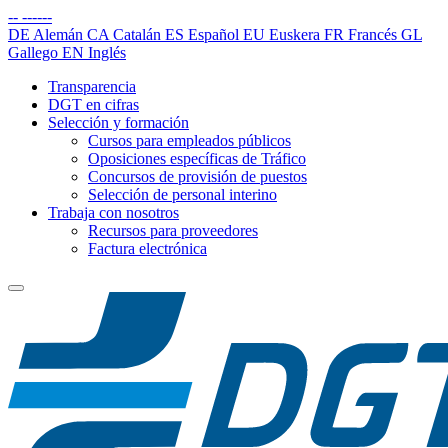
--
------
DE
Alemán
CA
Catalán
ES
Español
EU
Euskera
FR
Francés
GL
Gallego
EN
Inglés
Transparencia
DGT en cifras
Selección y formación
Cursos para empleados públicos
Oposiciones específicas de Tráfico
Concursos de provisión de puestos
Selección de personal interino
Trabaja con nosotros
Recursos para proveedores
Factura electrónica