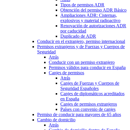
Tipos de permisos ADR
Obtención del permiso ADR Básico
Ampliaciones ADR: Cisternas,
explosivos y material radioactivo
Renovación de autorizaciones ADR
por caducidad
Duplicado de ADR
Conducir en el extranjero, permiso internacional
Permisos extranjeros y de Fuerzas y Cuerpos de
Seguridad
Atrás
Conducir con un permiso extranjero
Permisos válidos para conducir en España
Canjes de permisos
Atrás
Canjes de Fuerzas y Cuerpos de
Seguridad Españoles
Canjes de diplomáticos acreditados
en España
Canjes de permisos extranjeros
Países con convenio de canjes
Permiso de conducir para mayores de 65 años
Cambio de domicilio
Atrás