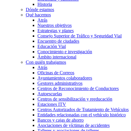
Historia
Dónde estamos
Qué hacemos
Atrás
Nuestros objetivos
Estrategias y planes
Consejo Superior de Tráfico y Seguridad Vial
Encuentro de ciudades
Educación Vial
Conocimiento e investigación
Ámbito internacional
Con quién trabajamos
Atrás
Oficinas de Correos
Ayuntamientos colaboradores
Gestores administrativos
Centros de Reconocimiento de Conductores
Autoescuelas
Centros de sensibilización y reeducación
Estaciones ITV
Centros Autorizados de Tratamiento de Vehículos
Entidades relacionadas con el vehículo histórico
Bancos y cajas de ahorro
Asociaciones de víctimas de accidentes
Talleres y asociaciones de talleres