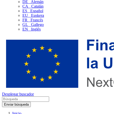
DE
Alemán
CA
Catalán
ES
Español
EU
Euskera
FR
Francés
GL
Gallego
EN
Inglés
Desplegar buscador
Enviar búsqueda
Inicio