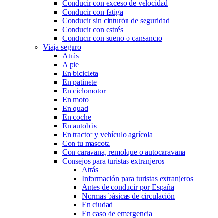
Conducir con exceso de velocidad
Conducir con fatiga
Conducir sin cinturón de seguridad
Conducir con estrés
Conducir con sueño o cansancio
Viaja seguro
Atrás
A pie
En bicicleta
En patinete
En ciclomotor
En moto
En quad
En coche
En autobús
En tractor y vehículo agrícola
Con tu mascota
Con caravana, remolque o autocaravana
Consejos para turistas extranjeros
Atrás
Información para turistas extranjeros
Antes de conducir por España
Normas básicas de circulación
En ciudad
En caso de emergencia