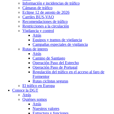
Información e incidencias de tráfico
Cámaras de tráfico
Eclipse 12 de agosto de 2026
Carriles BUS-VAO
Recomendaciones de tráfico
Restricciones a la circulación
Vigilancia y control
Atrás
Equipos y tramos de vigilancia
Campañas especiales de vigilancia
Rutas de interes
Atrás
Camino de Santiago
Operación Paso del Estrecho
Operación Paso de Portugal
Regulación del tráfico en el acceso al faro de
Formentor
Rutas ciclistas seguras
El tráfico en Europa
Conoce la DGT
Atrás
Quiénes somos
Atrás
Nuestros valores
Estructura y funciones