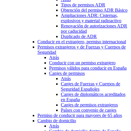
Tipos de permisos ADR
Obtención del permiso ADR Básico
Ampliaciones ADR: Cisternas,
explosivos y material radioactivo
Renovación de autorizaciones ADR
por caducidad
Duplicado de ADR
Conducir en el extranjero, permiso internacional
Permisos extranjeros y de Fuerzas y Cuerpos de
Seguridad
Atrás
Conducir con un permiso extranjero
Permisos válidos para conducir en España
Canjes de permisos
Atrás
Canjes de Fuerzas y Cuerpos de
Seguridad Españoles
Canjes de diplomáticos acreditados
en España
Canjes de permisos extranjeros
Países con convenio de canjes
Permiso de conducir para mayores de 65 años
Cambio de domicilio
Atrás