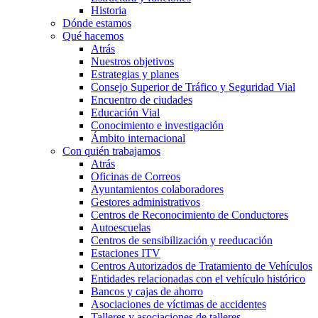
Historia
Dónde estamos
Qué hacemos
Atrás
Nuestros objetivos
Estrategias y planes
Consejo Superior de Tráfico y Seguridad Vial
Encuentro de ciudades
Educación Vial
Conocimiento e investigación
Ámbito internacional
Con quién trabajamos
Atrás
Oficinas de Correos
Ayuntamientos colaboradores
Gestores administrativos
Centros de Reconocimiento de Conductores
Autoescuelas
Centros de sensibilización y reeducación
Estaciones ITV
Centros Autorizados de Tratamiento de Vehículos
Entidades relacionadas con el vehículo histórico
Bancos y cajas de ahorro
Asociaciones de víctimas de accidentes
Talleres y asociaciones de talleres