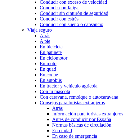
Conducir con exceso de velocidad
Conducir con fatiga
Conducir sin cinturón de seguridad
Conducir con estrés
Conducir con sueño o cansancio
Viaja seguro
Atrás
A pie
En bicicleta
En patinete
En ciclomotor
En moto
En quad
En coche
En autobús
En tractor y vehículo agrícola
Con tu mascota
Con caravana, remolque o autocaravana
Consejos para turistas extranjeros
Atrás
Información para turistas extranjeros
Antes de conducir por España
Normas básicas de circulación
En ciudad
En caso de emergencia