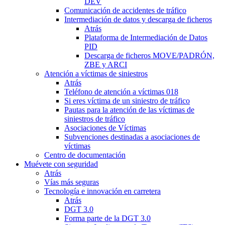
DEV
Comunicación de accidentes de tráfico
Intermediación de datos y descarga de ficheros
Atrás
Plataforma de Intermediación de Datos
PID
Descarga de ficheros MOVE/PADRÓN,
ZBE y ARCI
Atención a víctimas de siniestros
Atrás
Teléfono de atención a víctimas 018
Si eres víctima de un siniestro de tráfico
Pautas para la atención de las víctimas de
siniestros de tráfico
Asociaciones de Víctimas
Subvenciones destinadas a asociaciones de
víctimas
Centro de documentación
Muévete con seguridad
Atrás
Vías más seguras
Tecnología e innovación en carretera
Atrás
DGT 3.0
Forma parte de la DGT 3.0