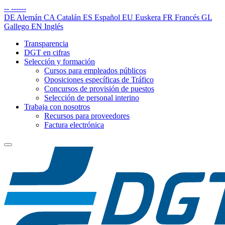
--
------
DE
Alemán
CA
Catalán
ES
Español
EU
Euskera
FR
Francés
GL
Gallego
EN
Inglés
Transparencia
DGT en cifras
Selección y formación
Cursos para empleados públicos
Oposiciones específicas de Tráfico
Concursos de provisión de puestos
Selección de personal interino
Trabaja con nosotros
Recursos para proveedores
Factura electrónica