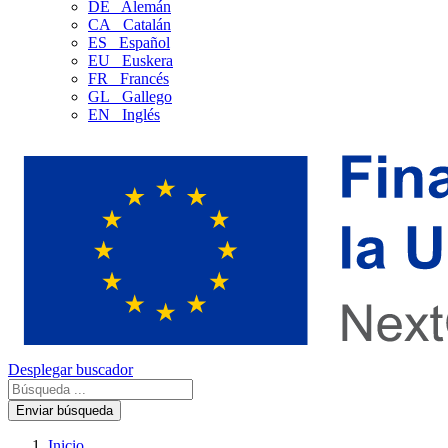
DE
Alemán
CA
Catalán
ES
Español
EU
Euskera
FR
Francés
GL
Gallego
EN
Inglés
Desplegar buscador
Enviar búsqueda
Inicio