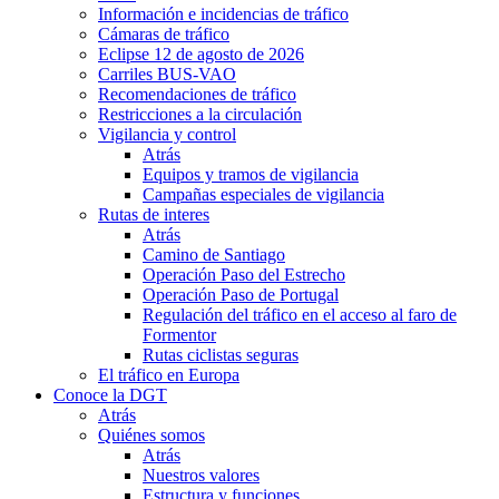
Información e incidencias de tráfico
Cámaras de tráfico
Eclipse 12 de agosto de 2026
Carriles BUS-VAO
Recomendaciones de tráfico
Restricciones a la circulación
Vigilancia y control
Atrás
Equipos y tramos de vigilancia
Campañas especiales de vigilancia
Rutas de interes
Atrás
Camino de Santiago
Operación Paso del Estrecho
Operación Paso de Portugal
Regulación del tráfico en el acceso al faro de
Formentor
Rutas ciclistas seguras
El tráfico en Europa
Conoce la DGT
Atrás
Quiénes somos
Atrás
Nuestros valores
Estructura y funciones