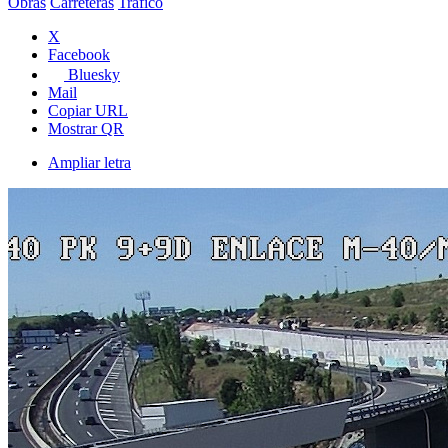
Obras
Carreteras
Tráfico
X
Facebook
Bluesky
Mail
Copiar URL
Mostrar QR
Ampliar letra