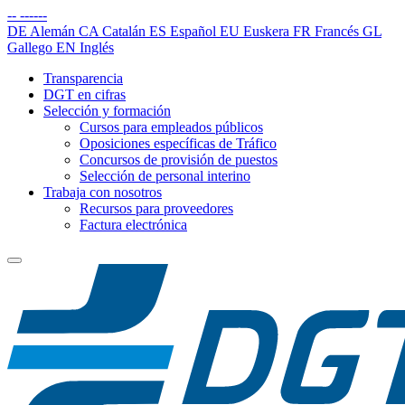
--
------
DE
Alemán
CA
Catalán
ES
Español
EU
Euskera
FR
Francés
GL
Gallego
EN
Inglés
Transparencia
DGT en cifras
Selección y formación
Cursos para empleados públicos
Oposiciones específicas de Tráfico
Concursos de provisión de puestos
Selección de personal interino
Trabaja con nosotros
Recursos para proveedores
Factura electrónica