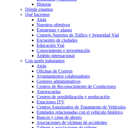
Historia
Dónde estamos
Qué hacemos
Atrás
Nuestros objetivos
Estrategias y planes
Consejo Superior de Tráfico y Seguridad Vial
Encuentro de ciudades
Educación Vial
Conocimiento e investigación
Ámbito internacional
Con quién trabajamos
Atrás
Oficinas de Correos
Ayuntamientos colaboradores
Gestores administrativos
Centros de Reconocimiento de Conductores
Autoescuelas
Centros de sensibilización y reeducación
Estaciones ITV
Centros Autorizados de Tratamiento de Vehículos
Entidades relacionadas con el vehículo histórico
Bancos y cajas de ahorro
Asociaciones de víctimas de accidentes
Talleres y asociaciones de talleres