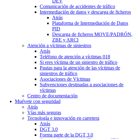
DEV
Comunicación de accidentes de tráfico
Intermediación de datos y descarga de ficheros
Atrás
Plataforma de Intermediación de Datos
PID
Descarga de ficheros MOVE/PADRÓN,
ZBE y ARCI
Atención a víctimas de siniestros
Atrás
Teléfono de atención a víctimas 018
Si eres víctima de un siniestro de tráfico
Pautas para la atención de las víctimas de
siniestros de tráfico
Asociaciones de Víctimas
Subvenciones destinadas a asociaciones de
víctimas
Centro de documentación
Muévete con seguridad
Atrás
Vías más seguras
Tecnología e innovación en carretera
Atrás
DGT 3.0
Forma parte de la DGT 3.0