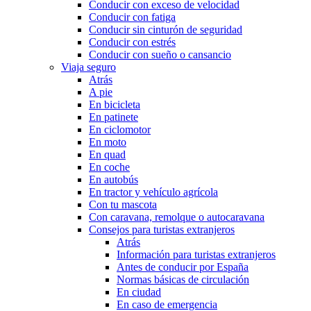
Conducir con exceso de velocidad
Conducir con fatiga
Conducir sin cinturón de seguridad
Conducir con estrés
Conducir con sueño o cansancio
Viaja seguro
Atrás
A pie
En bicicleta
En patinete
En ciclomotor
En moto
En quad
En coche
En autobús
En tractor y vehículo agrícola
Con tu mascota
Con caravana, remolque o autocaravana
Consejos para turistas extranjeros
Atrás
Información para turistas extranjeros
Antes de conducir por España
Normas básicas de circulación
En ciudad
En caso de emergencia