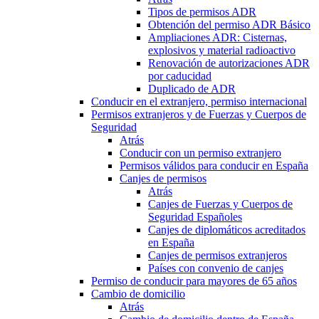
Tipos de permisos ADR
Obtención del permiso ADR Básico
Ampliaciones ADR: Cisternas,
explosivos y material radioactivo
Renovación de autorizaciones ADR
por caducidad
Duplicado de ADR
Conducir en el extranjero, permiso internacional
Permisos extranjeros y de Fuerzas y Cuerpos de
Seguridad
Atrás
Conducir con un permiso extranjero
Permisos válidos para conducir en España
Canjes de permisos
Atrás
Canjes de Fuerzas y Cuerpos de
Seguridad Españoles
Canjes de diplomáticos acreditados
en España
Canjes de permisos extranjeros
Países con convenio de canjes
Permiso de conducir para mayores de 65 años
Cambio de domicilio
Atrás