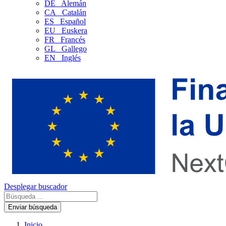
DE
Alemán
CA
Catalán
ES
Español
EU
Euskera
FR
Francés
GL
Gallego
EN
Inglés
Desplegar buscador
Enviar búsqueda
Inicio