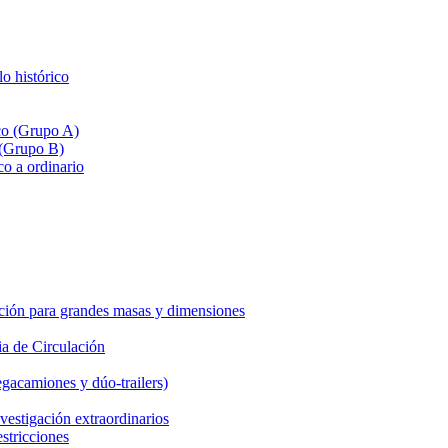
lo histórico
ico (Grupo A)
 (Grupo B)
co a ordinario
ción para grandes masas y dimensiones
a de Circulación
gacamiones y dúo-trailers)
vestigación extraordinarios
estricciones