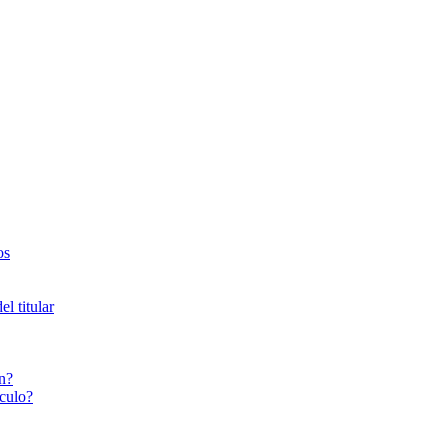
os
l titular
n?
culo?