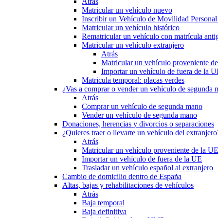
Atrás
Matricular un vehículo nuevo
Inscribir un Vehículo de Movilidad Person
Matricular un vehículo histórico
Rematricular un vehículo con matrícula anti
Matricular un vehículo extranjero
Atrás
Matricular un vehículo proveniente d
Importar un vehículo de fuera de la 
Matricula temporal: placas verdes
¿Vas a comprar o vender un vehículo de segunda
Atrás
Comprar un vehículo de segunda mano
Vender un vehículo de segunda mano
Donaciones, herencias y divorcios o separaciones
¿Quieres traer o llevarte un vehículo del extranjero
Atrás
Matricular un vehículo proveniente de la U
Importar un vehículo de fuera de la UE
Trasladar un vehículo español al extranjero
Cambio de domicilio dentro de España
Altas, bajas y rehabilitaciones de vehículos
Atrás
Baja temporal
Baja definitiva