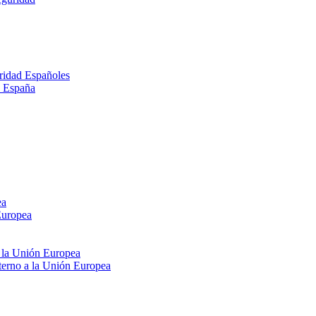
ridad Españoles
n España
ea
Europea
e la Unión Europea
xterno a la Unión Europea