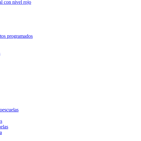
l con nivel rojo
entos programados
s
toescuelas
as
uelas
a