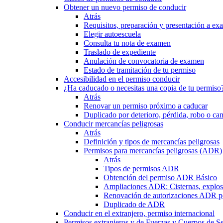
Obtener un nuevo permiso de conducir
Atrás
Requisitos, preparación y presentación a e
Elegir autoescuela
Consulta tu nota de examen
Traslado de expediente
Anulación de convocatoria de examen
Estado de tramitación de tu permiso
Accesibilidad en el permiso conducir
¿Ha caducado o necesitas una copia de tu permiso
Atrás
Renovar un permiso próximo a caducar
Duplicado por deterioro, pérdida, robo o ca
Conducir mercancías peligrosas
Atrás
Definición y tipos de mercancías peligrosas
Permisos para mercancías peligrosas (ADR)
Atrás
Tipos de permisos ADR
Obtención del permiso ADR Básico
Ampliaciones ADR: Cisternas, explosi
Renovación de autorizaciones ADR p
Duplicado de ADR
Conducir en el extranjero, permiso internacional
Permisos extranjeros y de Fuerzas y Cuerpos de S