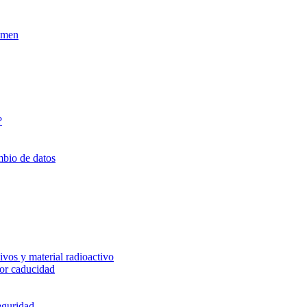
xamen
?
mbio de datos
vos y material radioactivo
or caducidad
eguridad