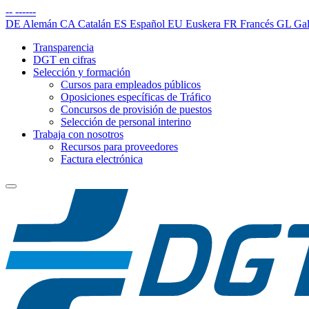
--
------
DE
Alemán
CA
Catalán
ES
Español
EU
Euskera
FR
Francés
GL
Gal
Transparencia
DGT en cifras
Selección y formación
Cursos para empleados públicos
Oposiciones específicas de Tráfico
Concursos de provisión de puestos
Selección de personal interino
Trabaja con nosotros
Recursos para proveedores
Factura electrónica