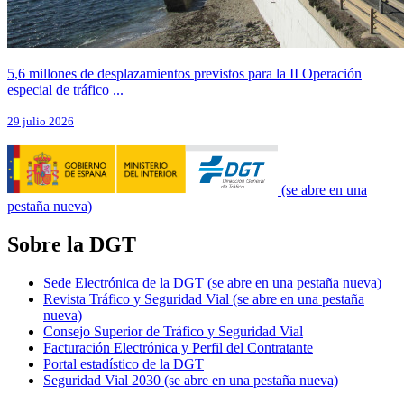
5,6 millones de desplazamientos previstos para la II Operación
especial de tráfico ...
29 julio 2026
(se abre en una
pestaña nueva)
Sobre la DGT
Sede Electrónica de la DGT
(se abre en una pestaña nueva)
Revista Tráfico y Seguridad Vial
(se abre en una pestaña
nueva)
Consejo Superior de Tráfico y Seguridad Vial
Facturación Electrónica y Perfil del Contratante
Portal estadístico de la DGT
Seguridad Vial 2030
(se abre en una pestaña nueva)