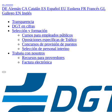
--
------
DE
Alemán
CA
Catalán
ES
Español
EU
Euskera
FR
Francés
GL
Gallego
EN
Inglés
Transparencia
DGT en cifras
Selección y formación
Cursos para empleados públicos
Oposiciones específicas de Tráfico
Concursos de provisión de puestos
Selección de personal interino
Trabaja con nosotros
Recursos para proveedores
Factura electrónica