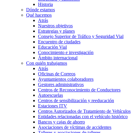
Historia
Dónde estamos
Qué hacemos
Atrás
Nuestros objetivos
Estrategias y planes
Consejo Superior de Tráfico y Seguridad Vial
Encuentro de ciudades
Educación Vial
Conocimiento e investigación
Ámbito internacional
Con quién trabajamos
Atrás
Oficinas de Correos
Ayuntamientos colaboradores
Gestores administrativos
Centros de Reconocimiento de Conductores
Autoescuelas
Centros de sensibilización y reeducación
Estaciones ITV
Centros Autorizados de Tratamiento de Vehículos
Entidades relacionadas con el vehículo histórico
Bancos y cajas de ahorro
Asociaciones de víctimas de accidentes
Talleres y asociaciones de talleres