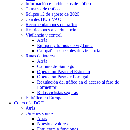
Información e incidencias de tráfico
Cámaras de tráfico
Eclipse 12 de agosto de 2026
Carriles BUS-VAO
Recomendaciones de tráfico
Restricciones a la circulación
Vigilancia y control
Atrás
Equipos y tramos de vigilancia
Campañas especiales de vigilancia
Rutas de interes
Atrás
Camino de Santiago
Operación Paso del Estrecho
Operación Paso de Portugal
Regulación del tráfico en el acceso al faro de
Formentor
Rutas ciclistas seguras
El tráfico en Europa
Conoce la DGT
Atrás
Quiénes somos
Atrás
Nuestros valores
Estructura y funciones