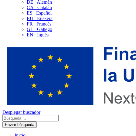
DE
Alemán
CA
Catalán
ES
Español
EU
Euskera
FR
Francés
GL
Gallego
EN
Inglés
Desplegar buscador
Enviar búsqueda
Inicio