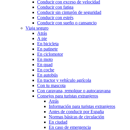
Conducir con exceso de velocidad
Conducir con fatiga
Conducir sin cinturón de seguridad
Conducir con estrés
Conducir con sueño o cansancio
Viaja seguro
Atrás
A pie
En bicicleta
En patinete
En ciclomotor
En moto
En quad
En coche
En autobús
En tractor y vehículo agrícola
Con tu mascota
Con caravana, remolque o autocaravana
Consejos para turistas extranjeros
Atrás
Información para turistas extranjeros
Antes de conducir por España
Normas básicas de circulación
En ciudad
En caso de emergencia