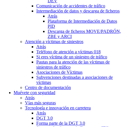
DEV
Comunicación de accidentes de tráfico
Intermediación de datos y descarga de ficheros
Atrás
Plataforma de Intermediación de Datos
PID
Descarga de ficheros MOVE/PADRÓN,
ZBE y ARCI
Atención a víctimas de siniestros
Atrás
Teléfono de atención a víctimas 018
Si eres víctima de un siniestro de tráfico
Pautas para la atención de las víctimas de
siniestros de tráfico
Asociaciones de Víctimas
Subvenciones destinadas a asociaciones de
víctimas
Centro de documentación
Muévete con seguridad
Atrás
Vías más seguras
Tecnología e innovación en carretera
Atrás
DGT 3.0
Forma parte de la DGT 3.0