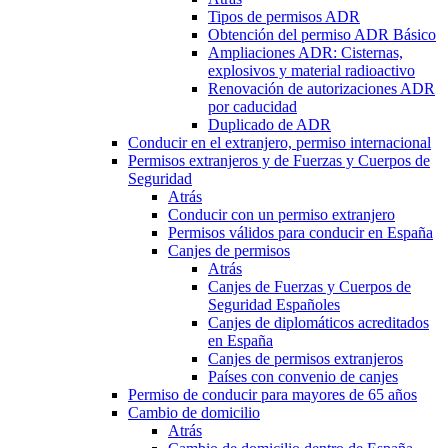
Tipos de permisos ADR
Obtención del permiso ADR Básico
Ampliaciones ADR: Cisternas,
explosivos y material radioactivo
Renovación de autorizaciones ADR
por caducidad
Duplicado de ADR
Conducir en el extranjero, permiso internacional
Permisos extranjeros y de Fuerzas y Cuerpos de
Seguridad
Atrás
Conducir con un permiso extranjero
Permisos válidos para conducir en España
Canjes de permisos
Atrás
Canjes de Fuerzas y Cuerpos de
Seguridad Españoles
Canjes de diplomáticos acreditados
en España
Canjes de permisos extranjeros
Países con convenio de canjes
Permiso de conducir para mayores de 65 años
Cambio de domicilio
Atrás