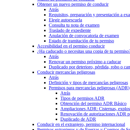
Obtener un nuevo permiso de conducir
Atrás
Requisitos, preparación y presentación a e
Elegir autoescuela
Consulta tu nota de examen
Traslado de expediente
Anulación de convocatoria de examen
Estado de tramitación de tu permiso
Accesibilidad en el permiso conducir
¿Ha caducado o necesitas una copia de tu permiso
Atrás
Renovar un permiso próximo a caducar
Duplicado por deterioro, pérdida, robo o ca
Conducir mercancías peligrosas
Atrás
Definición y tipos de mercancías peligrosas
Permisos para mercancías peligrosas (ADR)
Atrás
Tipos de permisos ADR
Obtención del permiso ADR Básico
Ampliaciones ADR: Cisternas, explosi
Renovación de autorizaciones ADR p
Duplicado de ADR
Conducir en el extranjero, permiso internacional
Permisos extranjeros y de Fuerzas y Cuerpos de S