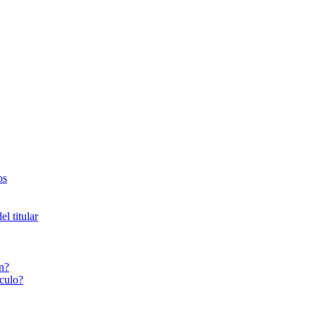
os
l titular
n?
culo?