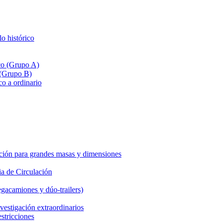
lo histórico
ico (Grupo A)
 (Grupo B)
co a ordinario
ción para grandes masas y dimensiones
a de Circulación
gacamiones y dúo-trailers)
vestigación extraordinarios
estricciones