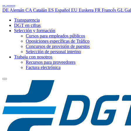
--
------
DE
Alemán
CA
Catalán
ES
Español
EU
Euskera
FR
Francés
GL
Gal
Transparencia
DGT en cifras
Selección y formación
Cursos para empleados públicos
Oposiciones específicas de Tráfico
Concursos de provisión de puestos
Selección de personal interino
Trabaja con nosotros
Recursos para proveedores
Factura electrónica