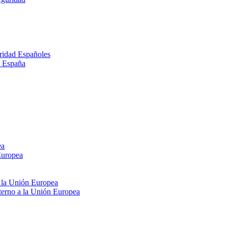
ridad Españoles
n España
ea
Europea
e la Unión Europea
xterno a la Unión Europea