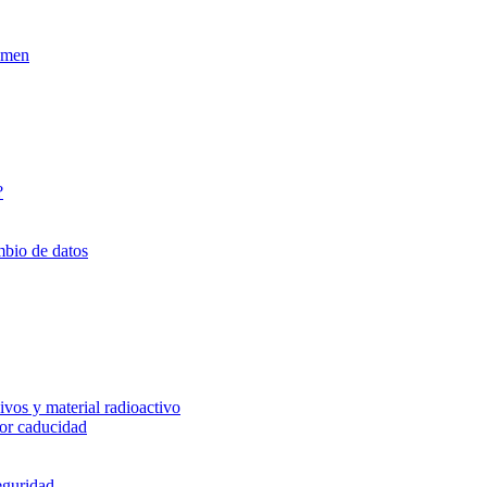
xamen
?
mbio de datos
vos y material radioactivo
or caducidad
eguridad