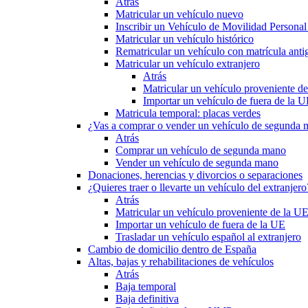
Atrás
Matricular un vehículo nuevo
Inscribir un Vehículo de Movilidad Person
Matricular un vehículo histórico
Rematricular un vehículo con matrícula anti
Matricular un vehículo extranjero
Atrás
Matricular un vehículo proveniente d
Importar un vehículo de fuera de la 
Matricula temporal: placas verdes
¿Vas a comprar o vender un vehículo de segunda
Atrás
Comprar un vehículo de segunda mano
Vender un vehículo de segunda mano
Donaciones, herencias y divorcios o separaciones
¿Quieres traer o llevarte un vehículo del extranjero
Atrás
Matricular un vehículo proveniente de la U
Importar un vehículo de fuera de la UE
Trasladar un vehículo español al extranjero
Cambio de domicilio dentro de España
Altas, bajas y rehabilitaciones de vehículos
Atrás
Baja temporal
Baja definitiva