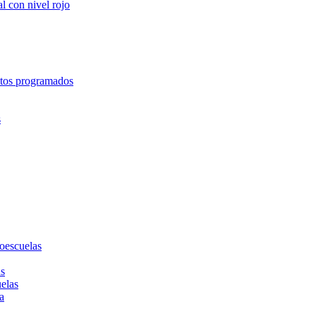
l con nivel rojo
entos programados
s
toescuelas
as
uelas
a