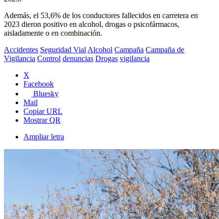
Además, el 53,6% de los conductores fallecidos en carretera en
2023 dieron positivo en alcohol, drogas o psicofármacos,
aisladamente o en combinación.
Accidentes
Seguridad Vial
Alcohol
Campaña
Campaña de
Vigilancia
Control
denuncias
Drogas
vigilancia
X
Facebook
Bluesky
Mail
Copiar URL
Mostrar QR
Ampliar letra