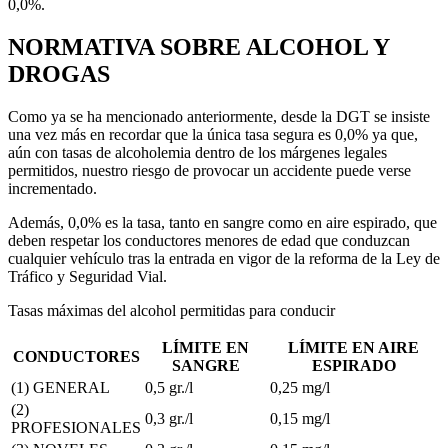
0,0%.
NORMATIVA SOBRE ALCOHOL Y
DROGAS
Como ya se ha mencionado anteriormente, desde la DGT se insiste
una vez más en recordar que la única tasa segura es 0,0% ya que,
aún con tasas de alcoholemia dentro de los márgenes legales
permitidos, nuestro riesgo de provocar un accidente puede verse
incrementado.
Además, 0,0% es la tasa, tanto en sangre como en aire espirado, que
deben respetar los conductores menores de edad que conduzcan
cualquier vehículo tras la entrada en vigor de la reforma de la Ley de
Tráfico y Seguridad Vial.
Tasas máximas del alcohol permitidas para conducir
LÍMITE EN
LÍMITE EN AIRE
CONDUCTORES
SANGRE
ESPIRADO
(1) GENERAL
0,5 gr./l
0,25 mg/l
(2)
0,3 gr./l
0,15 mg/l
PROFESIONALES