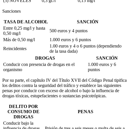
(3) NOVELES
0,3 gr./l
0,15 mg/l
Sanciones
TASA DE ALCOHOL
SANCIÓN
Entre 0,25 mg/l y hasta
500 euros y 4 puntos
0,50 mg/l
Más de 0,50 mg/l
1.000 euros y 6 puntos
1.00 euros y 4 o 6 puntos (dependiendo
Reincidentes
de la tasa dada)
DROGAS
SANCIÓN
Conducir con presencia de drogas en el
1.000 euros y 6
organismo
puntos
Por su parte, el capítulo IV del Título XVII del Código Penal tipifica
los delitos contra la seguridad del tráfico y establece las siguientes
penas por conducir con exceso de alcohol o bajo la influencia de
drogas tóxicas, estupefacientes o sustancias psicotrópicas.
DELITO POR
CONSUMO DE
PENAS
DROGAS
Conducir bajo la
influencia de drogas
Prisión de tres a seis meses o multa de seis a