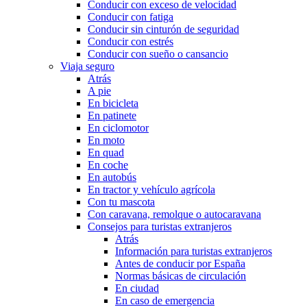
Conducir con exceso de velocidad
Conducir con fatiga
Conducir sin cinturón de seguridad
Conducir con estrés
Conducir con sueño o cansancio
Viaja seguro
Atrás
A pie
En bicicleta
En patinete
En ciclomotor
En moto
En quad
En coche
En autobús
En tractor y vehículo agrícola
Con tu mascota
Con caravana, remolque o autocaravana
Consejos para turistas extranjeros
Atrás
Información para turistas extranjeros
Antes de conducir por España
Normas básicas de circulación
En ciudad
En caso de emergencia