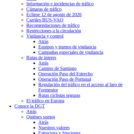
Información e incidencias de tráfico
Cámaras de tráfico
Eclipse 12 de agosto de 2026
Carriles BUS-VAO
Recomendaciones de tráfico
Restricciones a la circulación
Vigilancia y control
Atrás
Equipos y tramos de vigilancia
Campañas especiales de vigilancia
Rutas de interes
Atrás
Camino de Santiago
Operación Paso del Estrecho
Operación Paso de Portugal
Regulación del tráfico en el acceso al faro de
Formentor
Rutas ciclistas seguras
El tráfico en Europa
Conoce la DGT
Atrás
Quiénes somos
Atrás
Nuestros valores
Estructura y funciones