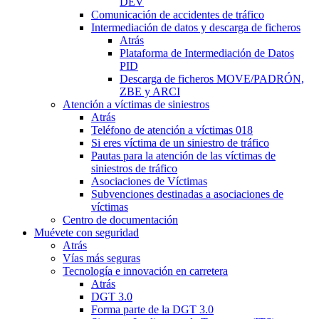
DEV
Comunicación de accidentes de tráfico
Intermediación de datos y descarga de ficheros
Atrás
Plataforma de Intermediación de Datos
PID
Descarga de ficheros MOVE/PADRÓN,
ZBE y ARCI
Atención a víctimas de siniestros
Atrás
Teléfono de atención a víctimas 018
Si eres víctima de un siniestro de tráfico
Pautas para la atención de las víctimas de
siniestros de tráfico
Asociaciones de Víctimas
Subvenciones destinadas a asociaciones de
víctimas
Centro de documentación
Muévete con seguridad
Atrás
Vías más seguras
Tecnología e innovación en carretera
Atrás
DGT 3.0
Forma parte de la DGT 3.0