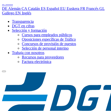
--
------
DE
Alemán
CA
Catalán
ES
Español
EU
Euskera
FR
Francés
GL
Gallego
EN
Inglés
Transparencia
DGT en cifras
Selección y formación
Cursos para empleados públicos
Oposiciones específicas de Tráfico
Concursos de provisión de puestos
Selección de personal interino
Trabaja con nosotros
Recursos para proveedores
Factura electrónica