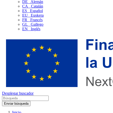
DE
Alemán
CA
Catalán
ES
Español
EU
Euskera
FR
Francés
GL
Gallego
EN
Inglés
Desplegar buscador
Enviar búsqueda
Inicio