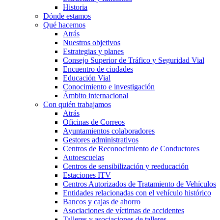
Historia
Dónde estamos
Qué hacemos
Atrás
Nuestros objetivos
Estrategias y planes
Consejo Superior de Tráfico y Seguridad Vial
Encuentro de ciudades
Educación Vial
Conocimiento e investigación
Ámbito internacional
Con quién trabajamos
Atrás
Oficinas de Correos
Ayuntamientos colaboradores
Gestores administrativos
Centros de Reconocimiento de Conductores
Autoescuelas
Centros de sensibilización y reeducación
Estaciones ITV
Centros Autorizados de Tratamiento de Vehículos
Entidades relacionadas con el vehículo histórico
Bancos y cajas de ahorro
Asociaciones de víctimas de accidentes
Talleres y asociaciones de talleres