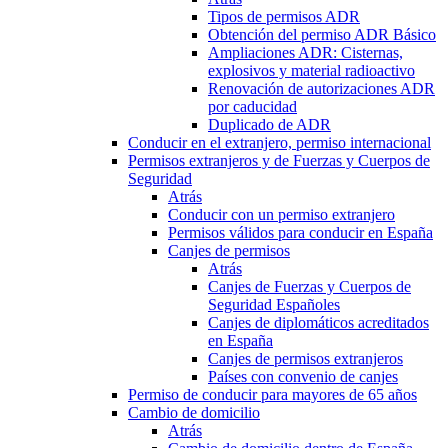
Tipos de permisos ADR
Obtención del permiso ADR Básico
Ampliaciones ADR: Cisternas,
explosivos y material radioactivo
Renovación de autorizaciones ADR
por caducidad
Duplicado de ADR
Conducir en el extranjero, permiso internacional
Permisos extranjeros y de Fuerzas y Cuerpos de
Seguridad
Atrás
Conducir con un permiso extranjero
Permisos válidos para conducir en España
Canjes de permisos
Atrás
Canjes de Fuerzas y Cuerpos de
Seguridad Españoles
Canjes de diplomáticos acreditados
en España
Canjes de permisos extranjeros
Países con convenio de canjes
Permiso de conducir para mayores de 65 años
Cambio de domicilio
Atrás