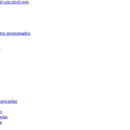
l con nivel rojo
entos programados
s
toescuelas
as
uelas
a