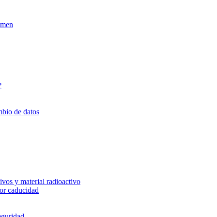
xamen
?
mbio de datos
vos y material radioactivo
or caducidad
eguridad