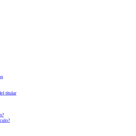
os
l titular
n?
culo?