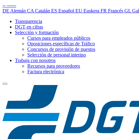
--
------
DE
Alemán
CA
Catalán
ES
Español
EU
Euskera
FR
Francés
GL
Gal
Transparencia
DGT en cifras
Selección y formación
Cursos para empleados públicos
Oposiciones específicas de Tráfico
Concursos de provisión de puestos
Selección de personal interino
Trabaja con nosotros
Recursos para proveedores
Factura electrónica