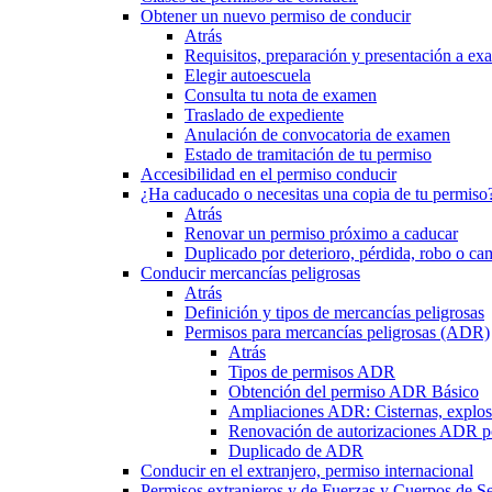
Obtener un nuevo permiso de conducir
Atrás
Requisitos, preparación y presentación a e
Elegir autoescuela
Consulta tu nota de examen
Traslado de expediente
Anulación de convocatoria de examen
Estado de tramitación de tu permiso
Accesibilidad en el permiso conducir
¿Ha caducado o necesitas una copia de tu permiso
Atrás
Renovar un permiso próximo a caducar
Duplicado por deterioro, pérdida, robo o ca
Conducir mercancías peligrosas
Atrás
Definición y tipos de mercancías peligrosas
Permisos para mercancías peligrosas (ADR)
Atrás
Tipos de permisos ADR
Obtención del permiso ADR Básico
Ampliaciones ADR: Cisternas, explosi
Renovación de autorizaciones ADR p
Duplicado de ADR
Conducir en el extranjero, permiso internacional
Permisos extranjeros y de Fuerzas y Cuerpos de S