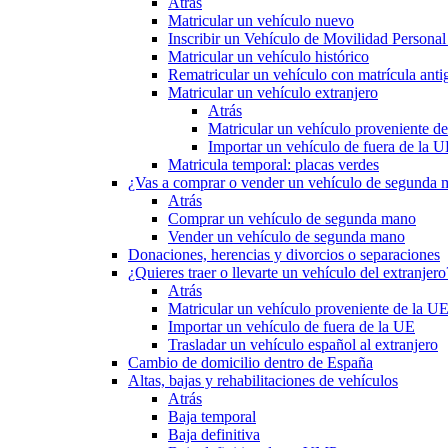
Atrás
Matricular un vehículo nuevo
Inscribir un Vehículo de Movilidad Person
Matricular un vehículo histórico
Rematricular un vehículo con matrícula anti
Matricular un vehículo extranjero
Atrás
Matricular un vehículo proveniente d
Importar un vehículo de fuera de la 
Matricula temporal: placas verdes
¿Vas a comprar o vender un vehículo de segunda
Atrás
Comprar un vehículo de segunda mano
Vender un vehículo de segunda mano
Donaciones, herencias y divorcios o separaciones
¿Quieres traer o llevarte un vehículo del extranjero
Atrás
Matricular un vehículo proveniente de la U
Importar un vehículo de fuera de la UE
Trasladar un vehículo español al extranjero
Cambio de domicilio dentro de España
Altas, bajas y rehabilitaciones de vehículos
Atrás
Baja temporal
Baja definitiva