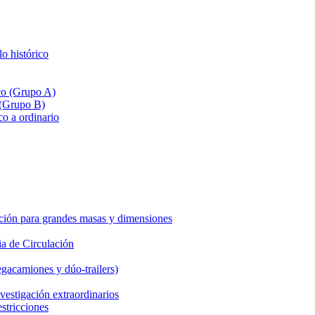
lo histórico
ico (Grupo A)
 (Grupo B)
co a ordinario
ción para grandes masas y dimensiones
a de Circulación
gacamiones y dúo-trailers)
vestigación extraordinarios
estricciones