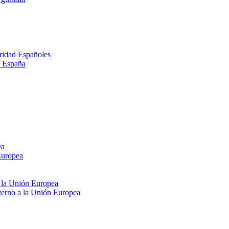
ridad Españoles
n España
ea
Europea
e la Unión Europea
xterno a la Unión Europea