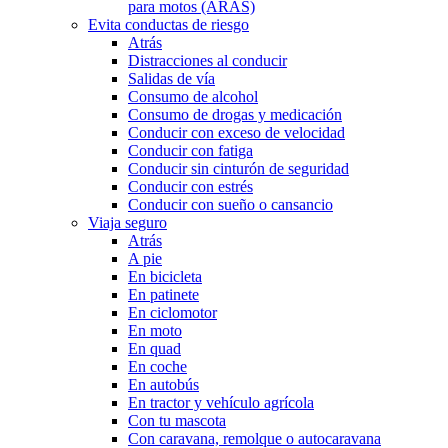
para motos (ARAS)
Evita conductas de riesgo
Atrás
Distracciones al conducir
Salidas de vía
Consumo de alcohol
Consumo de drogas y medicación
Conducir con exceso de velocidad
Conducir con fatiga
Conducir sin cinturón de seguridad
Conducir con estrés
Conducir con sueño o cansancio
Viaja seguro
Atrás
A pie
En bicicleta
En patinete
En ciclomotor
En moto
En quad
En coche
En autobús
En tractor y vehículo agrícola
Con tu mascota
Con caravana, remolque o autocaravana