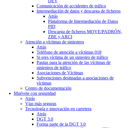
DEV
Comunicación de accidentes de tráfico
Intermediación de datos y descarga de ficheros
Atrás
Plataforma de Intermediación de Datos
PID
Descarga de ficheros MOVE/PADRÓN,
ZBE y ARCI
Atención a víctimas de siniestros
Atrás
Teléfono de atención a víctimas 018
Si eres víctima de un siniestro de tráfico
Pautas para la atención de las víctimas de
siniestros de tráfico
Asociaciones de Víctimas
Subvenciones destinadas a asociaciones de
víctimas
Centro de documentación
Muévete con seguridad
Atrás
Vías más seguras
Tecnología e innovación en carretera
Atrás
DGT 3.0
Forma parte de la DGT 3.0