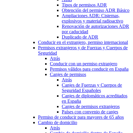
Tipos de permisos ADR
Obtención del permiso ADR Básico
Ampliaciones ADR: Cisternas,
explosivos y material radioactivo
Renovación de autorizaciones ADR
por caducidad
Duplicado de ADR
Conducir en el extranjero, permiso internacional
Permisos extranjeros y de Fuerzas y Cuerpos de
Seguridad
Atrás
Conducir con un permiso extranjero
Permisos válidos para conducir en España
Canjes de permisos
Atrás
Canjes de Fuerzas y Cuerpos de
Seguridad Españoles
Canjes de diplomáticos acreditados
en España
Canjes de permisos extranjeros
Países con convenio de canjes
Permiso de conducir para mayores de 65 años
Cambio de domicilio
Atrás