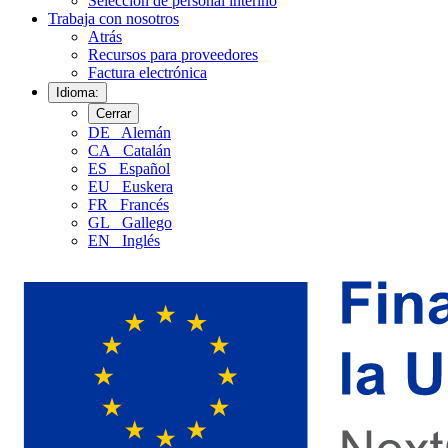
Selección de personal interino
Trabaja con nosotros
Atrás
Recursos para proveedores
Factura electrónica
Idioma:
Cerrar
DE
Alemán
CA
Catalán
ES
Español
EU
Euskera
FR
Francés
GL
Gallego
EN
Inglés