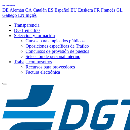
--
------
DE
Alemán
CA
Catalán
ES
Español
EU
Euskera
FR
Francés
GL
Gallego
EN
Inglés
Transparencia
DGT en cifras
Selección y formación
Cursos para empleados públicos
Oposiciones específicas de Tráfico
Concursos de provisión de puestos
Selección de personal interino
Trabaja con nosotros
Recursos para proveedores
Factura electrónica