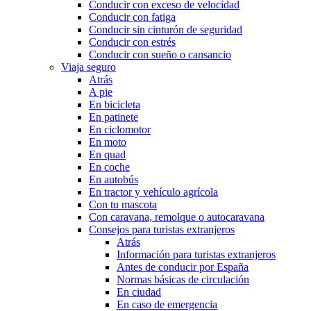
Conducir con exceso de velocidad
Conducir con fatiga
Conducir sin cinturón de seguridad
Conducir con estrés
Conducir con sueño o cansancio
Viaja seguro
Atrás
A pie
En bicicleta
En patinete
En ciclomotor
En moto
En quad
En coche
En autobús
En tractor y vehículo agrícola
Con tu mascota
Con caravana, remolque o autocaravana
Consejos para turistas extranjeros
Atrás
Información para turistas extranjeros
Antes de conducir por España
Normas básicas de circulación
En ciudad
En caso de emergencia