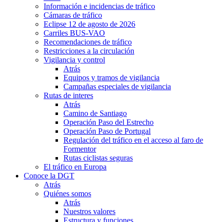
Información e incidencias de tráfico
Cámaras de tráfico
Eclipse 12 de agosto de 2026
Carriles BUS-VAO
Recomendaciones de tráfico
Restricciones a la circulación
Vigilancia y control
Atrás
Equipos y tramos de vigilancia
Campañas especiales de vigilancia
Rutas de interes
Atrás
Camino de Santiago
Operación Paso del Estrecho
Operación Paso de Portugal
Regulación del tráfico en el acceso al faro de
Formentor
Rutas ciclistas seguras
El tráfico en Europa
Conoce la DGT
Atrás
Quiénes somos
Atrás
Nuestros valores
Estructura y funciones