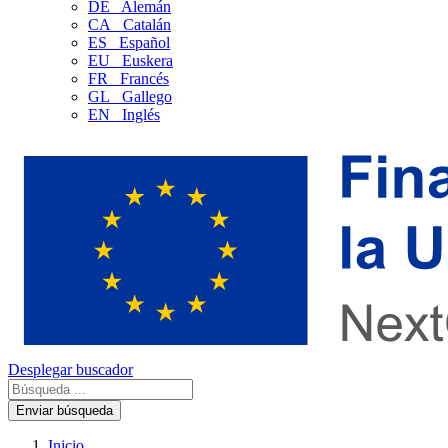
DE
Alemán
CA
Catalán
ES
Español
EU
Euskera
FR
Francés
GL
Gallego
EN
Inglés
Desplegar buscador
Enviar búsqueda
Inicio