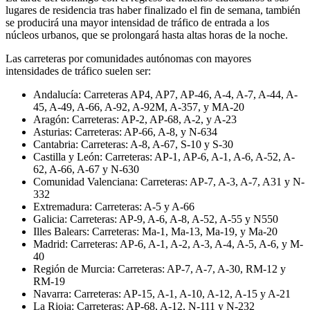
lugares de residencia tras haber finalizado el fin de semana, también
se producirá una mayor intensidad de tráfico de entrada a los
núcleos urbanos, que se prolongará hasta altas horas de la noche.
Las carreteras por comunidades autónomas con mayores
intensidades de tráfico suelen ser:
Andalucía: Carreteras AP4, AP7, AP-46, A-4, A-7, A-44, A-
45, A-49, A-66, A-92, A-92M, A-357, y MA-20
Aragón: Carreteras: AP-2, AP-68, A-2, y A-23
Asturias: Carreteras: AP-66, A-8, y N-634
Cantabria: Carreteras: A-8, A-67, S-10 y S-30
Castilla y León: Carreteras: AP-1, AP-6, A-1, A-6, A-52, A-
62, A-66, A-67 y N-630
Comunidad Valenciana: Carreteras: AP-7, A-3, A-7, A31 y N-
332
Extremadura: Carreteras: A-5 y A-66
Galicia: Carreteras: AP-9, A-6, A-8, A-52, A-55 y N550
Illes Balears: Carreteras: Ma-1, Ma-13, Ma-19, y Ma-20
Madrid: Carreteras: AP-6, A-1, A-2, A-3, A-4, A-5, A-6, y M-
40
Región de Murcia: Carreteras: AP-7, A-7, A-30, RM-12 y
RM-19
Navarra: Carreteras: AP-15, A-1, A-10, A-12, A-15 y A-21
La Rioja: Carreteras: AP-68, A-12, N-111 y N-232