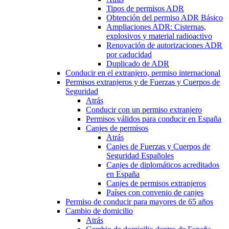
Tipos de permisos ADR
Obtención del permiso ADR Básico
Ampliaciones ADR: Cisternas,
explosivos y material radioactivo
Renovación de autorizaciones ADR
por caducidad
Duplicado de ADR
Conducir en el extranjero, permiso internacional
Permisos extranjeros y de Fuerzas y Cuerpos de
Seguridad
Atrás
Conducir con un permiso extranjero
Permisos válidos para conducir en España
Canjes de permisos
Atrás
Canjes de Fuerzas y Cuerpos de
Seguridad Españoles
Canjes de diplomáticos acreditados
en España
Canjes de permisos extranjeros
Países con convenio de canjes
Permiso de conducir para mayores de 65 años
Cambio de domicilio
Atrás