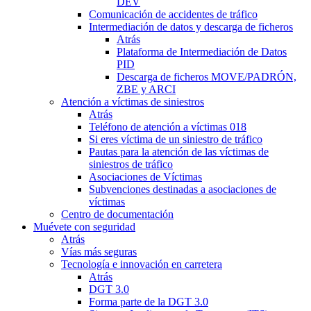
DEV
Comunicación de accidentes de tráfico
Intermediación de datos y descarga de ficheros
Atrás
Plataforma de Intermediación de Datos
PID
Descarga de ficheros MOVE/PADRÓN,
ZBE y ARCI
Atención a víctimas de siniestros
Atrás
Teléfono de atención a víctimas 018
Si eres víctima de un siniestro de tráfico
Pautas para la atención de las víctimas de
siniestros de tráfico
Asociaciones de Víctimas
Subvenciones destinadas a asociaciones de
víctimas
Centro de documentación
Muévete con seguridad
Atrás
Vías más seguras
Tecnología e innovación en carretera
Atrás
DGT 3.0
Forma parte de la DGT 3.0