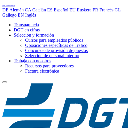
--
------
DE
Alemán
CA
Catalán
ES
Español
EU
Euskera
FR
Francés
GL
Gallego
EN
Inglés
Transparencia
DGT en cifras
Selección y formación
Cursos para empleados públicos
Oposiciones específicas de Tráfico
Concursos de provisión de puestos
Selección de personal interino
Trabaja con nosotros
Recursos para proveedores
Factura electrónica