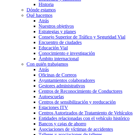
Historia
Dónde estamos
Qué hacemos
Atrás
Nuestros objetivos
Estrategias y planes
Consejo Superior de Tráfico y Seguridad Vial
Encuentro de ciudades
Educación Vial
Conocimiento e investigación
Ámbito internacional
Con quién trabajamos
Atrás
Oficinas de Correos
Ayuntamientos colaboradores
Gestores administrativos
Centros de Reconocimiento de Conductores
Autoescuelas
Centros de sensibilización y reeducación
Estaciones ITV
Centros Autorizados de Tratamiento de Vehículos
Entidades relacionadas con el vehículo histórico
Bancos y cajas de ahorro
Asociaciones de víctimas de accidentes
Talleres y asociaciones de talleres