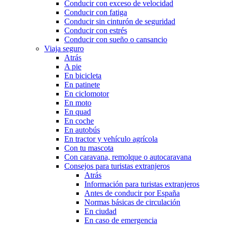
Conducir con exceso de velocidad
Conducir con fatiga
Conducir sin cinturón de seguridad
Conducir con estrés
Conducir con sueño o cansancio
Viaja seguro
Atrás
A pie
En bicicleta
En patinete
En ciclomotor
En moto
En quad
En coche
En autobús
En tractor y vehículo agrícola
Con tu mascota
Con caravana, remolque o autocaravana
Consejos para turistas extranjeros
Atrás
Información para turistas extranjeros
Antes de conducir por España
Normas básicas de circulación
En ciudad
En caso de emergencia