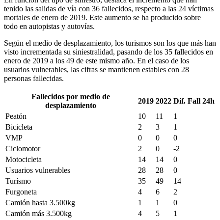
tenido las salidas de vía con 36 fallecidos, respecto a las 24 víctimas
mortales de enero de 2019. Este aumento se ha producido sobre
todo en autopistas y autovías.
Según el medio de desplazamiento, los turismos son los que más han
visto incrementada su siniestralidad, pasando de los 35 fallecidos en
enero de 2019 a los 49 de este mismo año. En el caso de los
usuarios vulnerables, las cifras se mantienen estables con 28
personas fallecidas.
Fallecidos por medio de
2019
2022
Dif. Fall 24h
desplazamiento
Peatón
10
11
1
Bicicleta
2
3
1
VMP
0
0
0
Ciclomotor
2
0
-2
Motocicleta
14
14
0
Usuarios vulnerables
28
28
0
Turísmo
35
49
14
Furgoneta
4
6
2
Camión hasta 3.500kg
1
1
0
Camión más 3.500kg
4
5
1