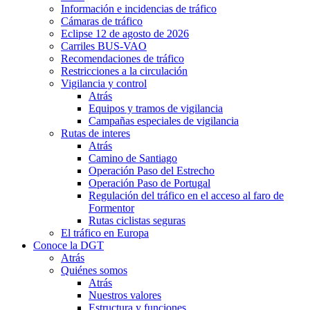
Información e incidencias de tráfico
Cámaras de tráfico
Eclipse 12 de agosto de 2026
Carriles BUS-VAO
Recomendaciones de tráfico
Restricciones a la circulación
Vigilancia y control
Atrás
Equipos y tramos de vigilancia
Campañas especiales de vigilancia
Rutas de interes
Atrás
Camino de Santiago
Operación Paso del Estrecho
Operación Paso de Portugal
Regulación del tráfico en el acceso al faro de
Formentor
Rutas ciclistas seguras
El tráfico en Europa
Conoce la DGT
Atrás
Quiénes somos
Atrás
Nuestros valores
Estructura y funciones