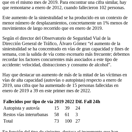
que en el mismo mes de 2019. Para encontrar una cifra similar, hay
que remontarse a enero de 2012, cuando fallecieron 102 personas.
Este aumento de la siniestralidad se ha producido en un contexto de
menor número de desplazamientos, concretamente un 1% menos de
movimientos de largo recorrido que en enero de 2019.
Según el director del Observatorio de Seguridad Vial de la
Dirección General de Tráfico, Álvaro Gómez “el aumento de la
siniestralidad se ha concentrado en vías de gran capacidad y fines de
semana, con la salida de vía como escenario más frecuente; debemos
recordar los factores concurrentes más asociados a este tipo de
accidente: velocidad, distracciones y consumo de alcohol”.
Hay que destacar un aumento de más de la mitad de las víctimas en
vías de alta capacidad (autovías o autopistas) respecto a enero de
2019, una cifra que ha aumentado de 15 personas fallecidas en
enero de 2019 a 39 en este primer mes de 2022.
Fallecidos por tipo de vía
2019
2022
Dif. Fall 24h
Autopista y autovía
15
39
24
Restos vías interurbanas
58
61
3
Total
73
100
27
En función del tipo de siniestro, destaca el incremento que han