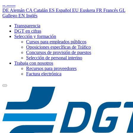
--
------
DE
Alemán
CA
Catalán
ES
Español
EU
Euskera
FR
Francés
GL
Gallego
EN
Inglés
Transparencia
DGT en cifras
Selección y formación
Cursos para empleados públicos
Oposiciones específicas de Tráfico
Concursos de provisión de puestos
Selección de personal interino
Trabaja con nosotros
Recursos para proveedores
Factura electrónica