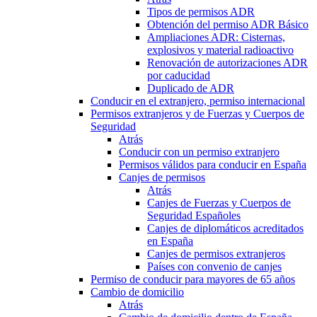
Tipos de permisos ADR
Obtención del permiso ADR Básico
Ampliaciones ADR: Cisternas,
explosivos y material radioactivo
Renovación de autorizaciones ADR
por caducidad
Duplicado de ADR
Conducir en el extranjero, permiso internacional
Permisos extranjeros y de Fuerzas y Cuerpos de
Seguridad
Atrás
Conducir con un permiso extranjero
Permisos válidos para conducir en España
Canjes de permisos
Atrás
Canjes de Fuerzas y Cuerpos de
Seguridad Españoles
Canjes de diplomáticos acreditados
en España
Canjes de permisos extranjeros
Países con convenio de canjes
Permiso de conducir para mayores de 65 años
Cambio de domicilio
Atrás