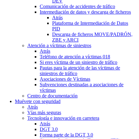
DEV
Comunicación de accidentes de tráfico
Intermediación de datos y descarga de ficheros
Atrás
Plataforma de Intermediación de Datos
PID
Descarga de ficheros MOVE/PADRÓN,
ZBE y ARCI
Atención a víctimas de siniestros
Atrás
Teléfono de atención a víctimas 018
Si eres víctima de un siniestro de tráfico
Pautas para la atención de las víctimas de
siniestros de tráfico
Asociaciones de Víctimas
Subvenciones destinadas a asociaciones de
víctimas
Centro de documentación
Muévete con seguridad
Atrás
Vías más seguras
Tecnología e innovación en carretera
Atrás
DGT 3.0
Forma parte de la DGT 3.0