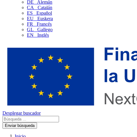
DE
Alemán
CA
Catalán
ES
Español
EU
Euskera
FR
Francés
GL
Gallego
EN
Inglés
Desplegar buscador
Enviar búsqueda
Inicio