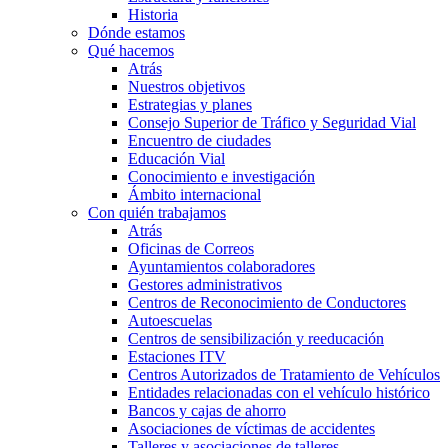
Historia
Dónde estamos
Qué hacemos
Atrás
Nuestros objetivos
Estrategias y planes
Consejo Superior de Tráfico y Seguridad Vial
Encuentro de ciudades
Educación Vial
Conocimiento e investigación
Ámbito internacional
Con quién trabajamos
Atrás
Oficinas de Correos
Ayuntamientos colaboradores
Gestores administrativos
Centros de Reconocimiento de Conductores
Autoescuelas
Centros de sensibilización y reeducación
Estaciones ITV
Centros Autorizados de Tratamiento de Vehículos
Entidades relacionadas con el vehículo histórico
Bancos y cajas de ahorro
Asociaciones de víctimas de accidentes
Talleres y asociaciones de talleres