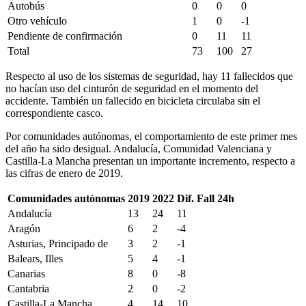
Autobús
0
0
0
Otro vehículo
1
0
-1
Pendiente de confirmación
0
11
11
Total
73
100
27
Respecto al uso de los sistemas de seguridad, hay 11 fallecidos que
no hacían uso del cinturón de seguridad en el momento del
accidente. También un fallecido en bicicleta circulaba sin el
correspondiente casco.
Por comunidades autónomas, el comportamiento de este primer mes
del año ha sido desigual. Andalucía, Comunidad Valenciana y
Castilla-La Mancha presentan un importante incremento, respecto a
las cifras de enero de 2019.
Comunidades autónomas
2019
2022
Dif. Fall 24h
Andalucía
13
24
11
Aragón
6
2
-4
Asturias, Principado de
3
2
-1
Balears, Illes
5
4
-1
Canarias
8
0
-8
Cantabria
2
0
-2
Castilla-La Mancha
4
14
10