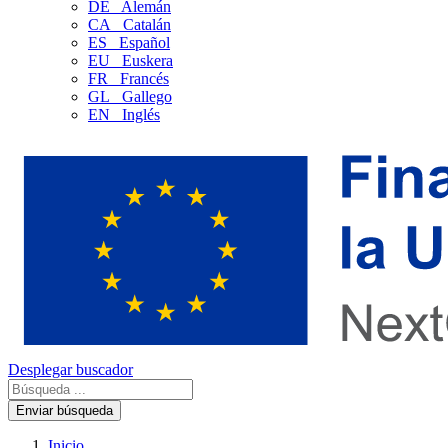
DE
Alemán
CA
Catalán
ES
Español
EU
Euskera
FR
Francés
GL
Gallego
EN
Inglés
Desplegar buscador
Enviar búsqueda
Inicio