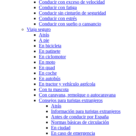
Conducir con exceso de velocidad
Conducir con fatiga
Conducir sin cinturón de seguridad
Conducir con estrés
Conducir con sueño o cansancio
Viaja seguro
Atrás
A pie
En bicicleta
En patinete
En ciclomotor
En moto
En quad
En coche
En autobús
En tractor y vehículo agrícola
Con tu mascota
Con caravana, remolque o autocaravana
Consejos para turistas extranjeros
Atrás
Información para turistas extranjeros
Antes de conducir por España
Normas básicas de circulación
En ciudad
En caso de emergencia