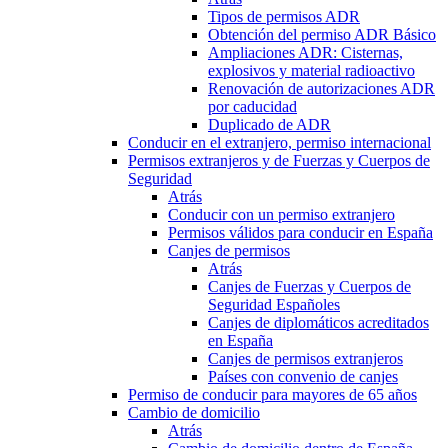
Tipos de permisos ADR
Obtención del permiso ADR Básico
Ampliaciones ADR: Cisternas,
explosivos y material radioactivo
Renovación de autorizaciones ADR
por caducidad
Duplicado de ADR
Conducir en el extranjero, permiso internacional
Permisos extranjeros y de Fuerzas y Cuerpos de
Seguridad
Atrás
Conducir con un permiso extranjero
Permisos válidos para conducir en España
Canjes de permisos
Atrás
Canjes de Fuerzas y Cuerpos de
Seguridad Españoles
Canjes de diplomáticos acreditados
en España
Canjes de permisos extranjeros
Países con convenio de canjes
Permiso de conducir para mayores de 65 años
Cambio de domicilio
Atrás