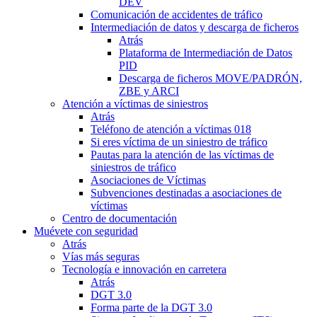
DEV
Comunicación de accidentes de tráfico
Intermediación de datos y descarga de ficheros
Atrás
Plataforma de Intermediación de Datos
PID
Descarga de ficheros MOVE/PADRÓN,
ZBE y ARCI
Atención a víctimas de siniestros
Atrás
Teléfono de atención a víctimas 018
Si eres víctima de un siniestro de tráfico
Pautas para la atención de las víctimas de
siniestros de tráfico
Asociaciones de Víctimas
Subvenciones destinadas a asociaciones de
víctimas
Centro de documentación
Muévete con seguridad
Atrás
Vías más seguras
Tecnología e innovación en carretera
Atrás
DGT 3.0
Forma parte de la DGT 3.0