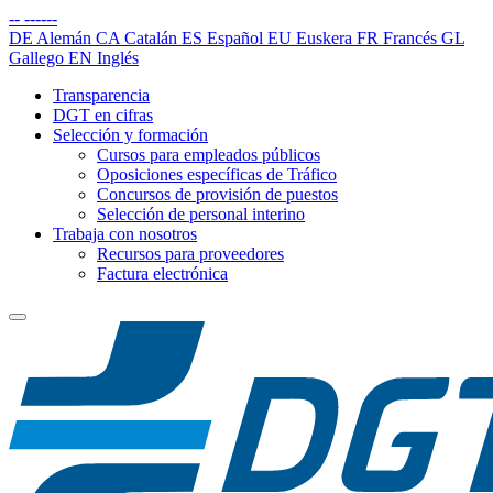
--
------
DE
Alemán
CA
Catalán
ES
Español
EU
Euskera
FR
Francés
GL
Gallego
EN
Inglés
Transparencia
DGT en cifras
Selección y formación
Cursos para empleados públicos
Oposiciones específicas de Tráfico
Concursos de provisión de puestos
Selección de personal interino
Trabaja con nosotros
Recursos para proveedores
Factura electrónica