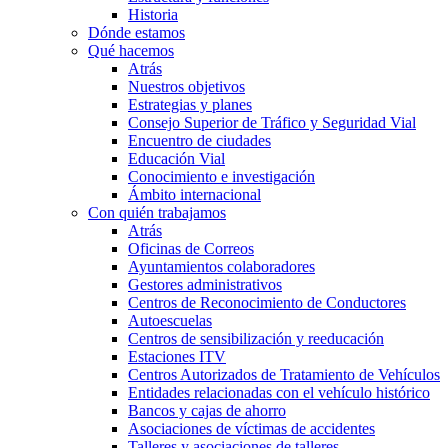
Historia
Dónde estamos
Qué hacemos
Atrás
Nuestros objetivos
Estrategias y planes
Consejo Superior de Tráfico y Seguridad Vial
Encuentro de ciudades
Educación Vial
Conocimiento e investigación
Ámbito internacional
Con quién trabajamos
Atrás
Oficinas de Correos
Ayuntamientos colaboradores
Gestores administrativos
Centros de Reconocimiento de Conductores
Autoescuelas
Centros de sensibilización y reeducación
Estaciones ITV
Centros Autorizados de Tratamiento de Vehículos
Entidades relacionadas con el vehículo histórico
Bancos y cajas de ahorro
Asociaciones de víctimas de accidentes
Talleres y asociaciones de talleres