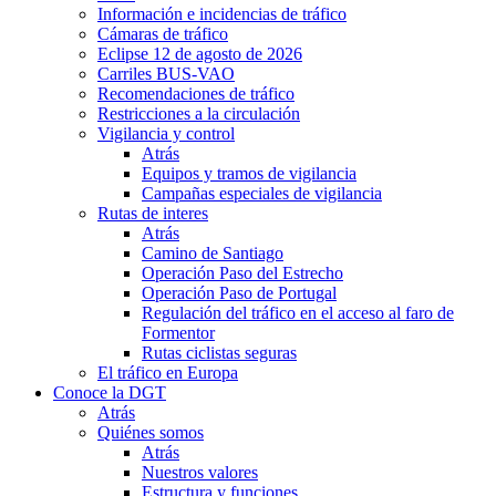
Información e incidencias de tráfico
Cámaras de tráfico
Eclipse 12 de agosto de 2026
Carriles BUS-VAO
Recomendaciones de tráfico
Restricciones a la circulación
Vigilancia y control
Atrás
Equipos y tramos de vigilancia
Campañas especiales de vigilancia
Rutas de interes
Atrás
Camino de Santiago
Operación Paso del Estrecho
Operación Paso de Portugal
Regulación del tráfico en el acceso al faro de
Formentor
Rutas ciclistas seguras
El tráfico en Europa
Conoce la DGT
Atrás
Quiénes somos
Atrás
Nuestros valores
Estructura y funciones