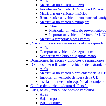
Atrás
Matricular un vehículo nuevo
Inscribir un Vehículo de Movilidad Person
Matricular un vehículo histórico
Rematricular un vehículo con matrícula anti
Matricular un vehículo extranjero
Atrás
Matricular un vehículo proveniente d
Importar un vehículo de fuera de la 
Matricula temporal: placas verdes
¿Vas a comprar o vender un vehículo de segunda
Atrás
Comprar un vehículo de segunda mano
Vender un vehículo de segunda mano
Donaciones, herencias y divorcios o separaciones
¿Quieres traer o llevarte un vehículo del extranjero
Atrás
Matricular un vehículo proveniente de la U
Importar un vehículo de fuera de la UE
Trasladar un vehículo español al extranjero
Cambio de domicilio dentro de España
Altas, bajas y rehabilitaciones de vehículos
Atrás
Baja temporal
Baja definitiva