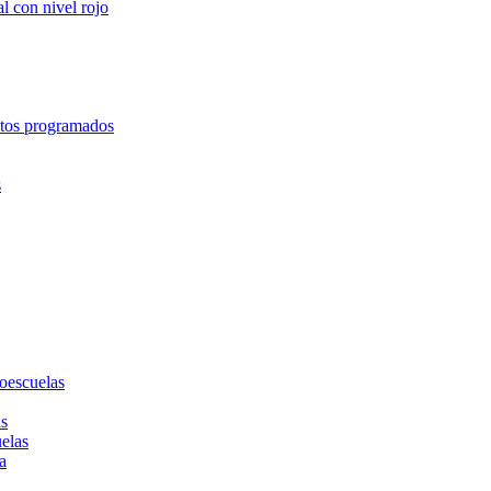
l con nivel rojo
entos programados
s
toescuelas
as
uelas
a