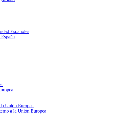
ridad Españoles
n España
ea
Europea
e la Unión Europea
xterno a la Unión Europea