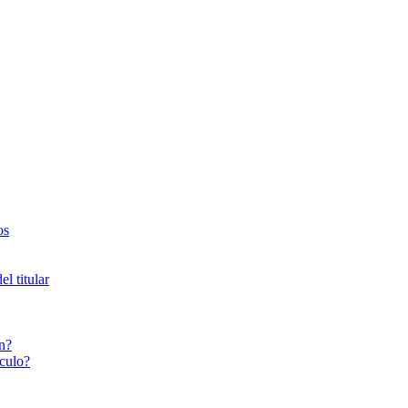
os
l titular
n?
culo?