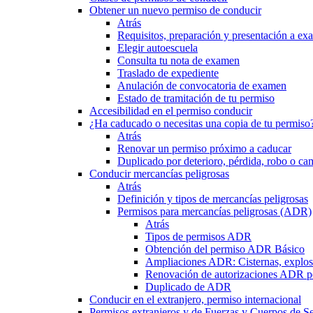
Obtener un nuevo permiso de conducir
Atrás
Requisitos, preparación y presentación a e
Elegir autoescuela
Consulta tu nota de examen
Traslado de expediente
Anulación de convocatoria de examen
Estado de tramitación de tu permiso
Accesibilidad en el permiso conducir
¿Ha caducado o necesitas una copia de tu permiso
Atrás
Renovar un permiso próximo a caducar
Duplicado por deterioro, pérdida, robo o ca
Conducir mercancías peligrosas
Atrás
Definición y tipos de mercancías peligrosas
Permisos para mercancías peligrosas (ADR)
Atrás
Tipos de permisos ADR
Obtención del permiso ADR Básico
Ampliaciones ADR: Cisternas, explosi
Renovación de autorizaciones ADR p
Duplicado de ADR
Conducir en el extranjero, permiso internacional
Permisos extranjeros y de Fuerzas y Cuerpos de S