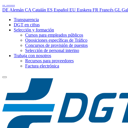
--
------
DE
Alemán
CA
Catalán
ES
Español
EU
Euskera
FR
Francés
GL
Gal
Transparencia
DGT en cifras
Selección y formación
Cursos para empleados públicos
Oposiciones específicas de Tráfico
Concursos de provisión de puestos
Selección de personal interino
Trabaja con nosotros
Recursos para proveedores
Factura electrónica