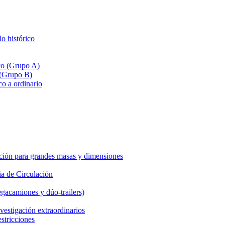
lo histórico
ico (Grupo A)
 (Grupo B)
co a ordinario
ción para grandes masas y dimensiones
a de Circulación
gacamiones y dúo-trailers)
vestigación extraordinarios
estricciones