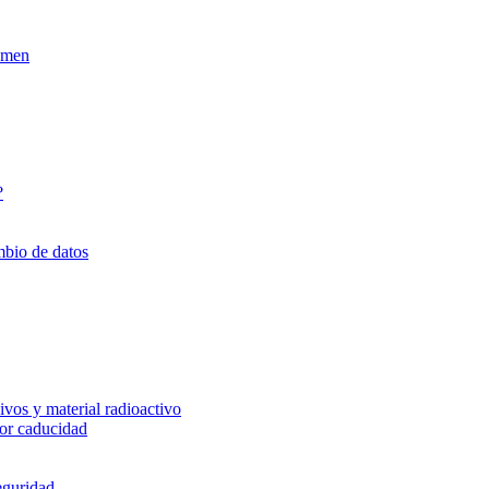
xamen
?
mbio de datos
vos y material radioactivo
or caducidad
eguridad