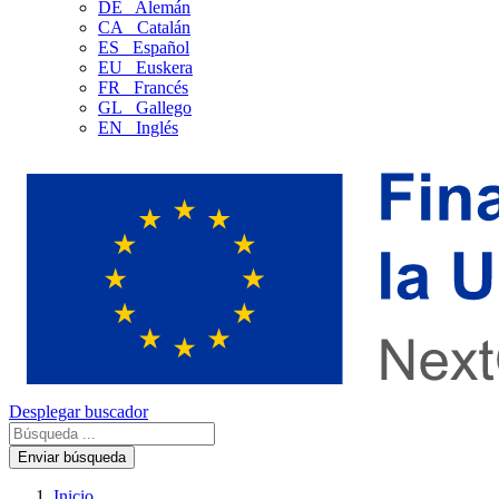
DE
Alemán
CA
Catalán
ES
Español
EU
Euskera
FR
Francés
GL
Gallego
EN
Inglés
Desplegar buscador
Enviar búsqueda
Inicio