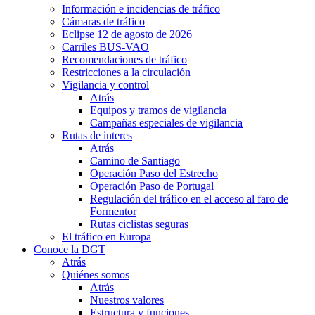
Información e incidencias de tráfico
Cámaras de tráfico
Eclipse 12 de agosto de 2026
Carriles BUS-VAO
Recomendaciones de tráfico
Restricciones a la circulación
Vigilancia y control
Atrás
Equipos y tramos de vigilancia
Campañas especiales de vigilancia
Rutas de interes
Atrás
Camino de Santiago
Operación Paso del Estrecho
Operación Paso de Portugal
Regulación del tráfico en el acceso al faro de
Formentor
Rutas ciclistas seguras
El tráfico en Europa
Conoce la DGT
Atrás
Quiénes somos
Atrás
Nuestros valores
Estructura y funciones