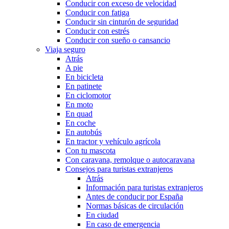
Conducir con exceso de velocidad
Conducir con fatiga
Conducir sin cinturón de seguridad
Conducir con estrés
Conducir con sueño o cansancio
Viaja seguro
Atrás
A pie
En bicicleta
En patinete
En ciclomotor
En moto
En quad
En coche
En autobús
En tractor y vehículo agrícola
Con tu mascota
Con caravana, remolque o autocaravana
Consejos para turistas extranjeros
Atrás
Información para turistas extranjeros
Antes de conducir por España
Normas básicas de circulación
En ciudad
En caso de emergencia