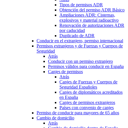
Tipos de permisos ADR
Obtención del permiso ADR Básico
Ampliaciones ADR: Cisternas,
explosivos y material radioactivo
Renovación de autorizaciones ADR
por caducidad
Duplicado de ADR
Conducir en el extranjero, permiso internacional
Permisos extranjeros y de Fuerzas y Cuerpos de
Seguridad
Atrás
Conducir con un permiso extranjero
Permisos válidos para conducir en España
Canjes de permisos
Atrás
Canjes de Fuerzas y Cuerpos de
Seguridad Españoles
Canjes de diplomáticos acreditados
en España
Canjes de permisos extranjeros
Países con convenio de canjes
Permiso de conducir para mayores de 65 años
Cambio de domicilio
Atrás