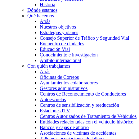
Historia
Dónde estamos
Qué hacemos
Atrás
Nuestros objetivos
Estrategias y planes
Consejo Superior de Tráfico y Seguridad Vial
Encuentro de ciudades
Educación Vial
Conocimiento e investigación
Ámbito internacional
Con quién trabajamos
Atrás
Oficinas de Correos
Ayuntamientos colaboradores
Gestores administrativos
Centros de Reconocimiento de Conductores
Autoescuelas
Centros de sensibilización y reeducación
Estaciones ITV
Centros Autorizados de Tratamiento de Vehículos
Entidades relacionadas con el vehículo histórico
Bancos y cajas de ahorro
Asociaciones de víctimas de accidentes
Talleres y asociaciones de talleres