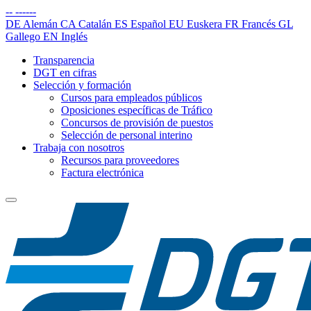
--
------
DE
Alemán
CA
Catalán
ES
Español
EU
Euskera
FR
Francés
GL
Gallego
EN
Inglés
Transparencia
DGT en cifras
Selección y formación
Cursos para empleados públicos
Oposiciones específicas de Tráfico
Concursos de provisión de puestos
Selección de personal interino
Trabaja con nosotros
Recursos para proveedores
Factura electrónica