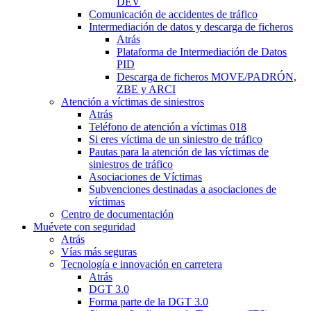
DEV
Comunicación de accidentes de tráfico
Intermediación de datos y descarga de ficheros
Atrás
Plataforma de Intermediación de Datos
PID
Descarga de ficheros MOVE/PADRÓN,
ZBE y ARCI
Atención a víctimas de siniestros
Atrás
Teléfono de atención a víctimas 018
Si eres víctima de un siniestro de tráfico
Pautas para la atención de las víctimas de
siniestros de tráfico
Asociaciones de Víctimas
Subvenciones destinadas a asociaciones de
víctimas
Centro de documentación
Muévete con seguridad
Atrás
Vías más seguras
Tecnología e innovación en carretera
Atrás
DGT 3.0
Forma parte de la DGT 3.0