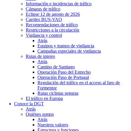
Información e incidencias de tráfico
Cámaras de tráfico
Eclipse 12 de agosto de 2026
Carriles BUS-VAO
Recomendaciones de tráfico
Restricciones a la circulación
Vigilancia y control
Atrás
Equipos y tramos de vigilancia
Campañas especiales de vigilancia
Rutas de interes
Atrás
Camino de Santiago
Operación Paso del Estrecho
Operación Paso de Portugal
Regulación del tráfico en el acceso al faro de
Formentor
Rutas ciclistas seguras
El tráfico en Europa
Conoce la DGT
Atrás
Quiénes somos
Atrás
Nuestros valores
Estructura y funciones