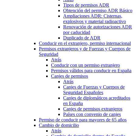
Tipos de permisos ADR
Obtención del permiso ADR Básico
Ampliaciones ADR: Cisternas,
explosivos y material radioactivo
Renovación de autorizaciones ADR
por caducidad
Duplicado de ADR
Conducir en el extranjero, permiso internacional
Permisos extranjeros y de Fuerzas y Cuerpos de
Seguridad
Atrás
Conducir con un permiso extranjero
Permisos válidos para conducir en España
Canjes de permisos
Atrás
Canjes de Fuerzas y Cuerpos de
Seguridad Españoles
Canjes de diplomáticos acreditados
en España
Canjes de permisos extranjeros
Países con convenio de canjes
Permiso de conducir para mayores de 65 años
Cambio de domicilio
Atrás