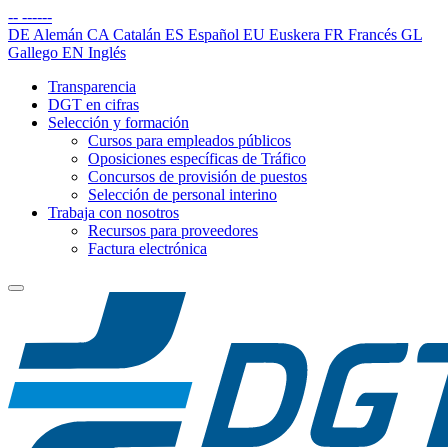
--
------
DE
Alemán
CA
Catalán
ES
Español
EU
Euskera
FR
Francés
GL
Gallego
EN
Inglés
Transparencia
DGT en cifras
Selección y formación
Cursos para empleados públicos
Oposiciones específicas de Tráfico
Concursos de provisión de puestos
Selección de personal interino
Trabaja con nosotros
Recursos para proveedores
Factura electrónica