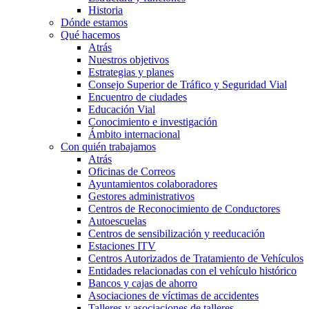
Historia
Dónde estamos
Qué hacemos
Atrás
Nuestros objetivos
Estrategias y planes
Consejo Superior de Tráfico y Seguridad Vial
Encuentro de ciudades
Educación Vial
Conocimiento e investigación
Ámbito internacional
Con quién trabajamos
Atrás
Oficinas de Correos
Ayuntamientos colaboradores
Gestores administrativos
Centros de Reconocimiento de Conductores
Autoescuelas
Centros de sensibilización y reeducación
Estaciones ITV
Centros Autorizados de Tratamiento de Vehículos
Entidades relacionadas con el vehículo histórico
Bancos y cajas de ahorro
Asociaciones de víctimas de accidentes
Talleres y asociaciones de talleres