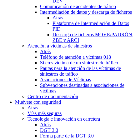
DEV
Comunicación de accidentes de tráfico
Intermediación de datos y descarga de ficheros
Atrás
Plataforma de Intermediación de Datos
PID
Descarga de ficheros MOVE/PADRÓN,
ZBE y ARCI
Atención a víctimas de siniestros
Atrás
Teléfono de atención a víctimas 018
Si eres víctima de un siniestro de tráfico
Pautas para la atención de las víctimas de
siniestros de tráfico
Asociaciones de Víctimas
Subvenciones destinadas a asociaciones de
víctimas
Centro de documentación
Muévete con seguridad
Atrás
Vías más seguras
Tecnología e innovación en carretera
Atrás
DGT 3.0
Forma parte de la DGT 3.0