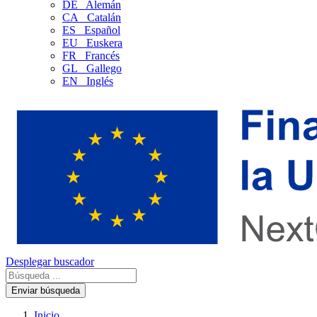
DE
Alemán
CA
Catalán
ES
Español
EU
Euskera
FR
Francés
GL
Gallego
EN
Inglés
Desplegar buscador
Enviar búsqueda
Inicio