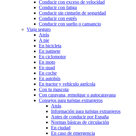
Conducir con exceso de velocidad
Conducir con fatiga
Conducir sin cinturón de seguridad
Conducir con estrés
Conducir con sueño o cansancio
Viaja seguro
Atrás
A pie
En bicicleta
En patinete
En ciclomotor
En moto
En quad
En coche
En autobús
En tractor y vehículo agrícola
Con tu mascota
Con caravana, remolque o autocaravana
Consejos para turistas extranjeros
Atrás
Información para turistas extranjeros
Antes de conducir por España
Normas básicas de circulación
En ciudad
En caso de emergencia