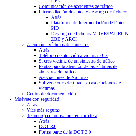
DEV
Comunicación de accidentes de tráfico
Intermediación de datos y descarga de ficheros
Atrás
Plataforma de Intermediación de Datos
PID
Descarga de ficheros MOVE/PADRÓN,
ZBE y ARCI
Atención a víctimas de siniestros
Atrás
Teléfono de atención a víctimas 018
Si eres víctima de un siniestro de tráfico
Pautas para la atención de las víctimas de
siniestros de tráfico
Asociaciones de Víctimas
Subvenciones destinadas a asociaciones de
víctimas
Centro de documentación
Muévete con seguridad
Atrás
Vías más seguras
Tecnología e innovación en carretera
Atrás
DGT 3.0
Forma parte de la DGT 3.0