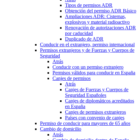
Tipos de permisos ADR
Obtención del permiso ADR Básico
Ampliaciones ADR: Cisternas,
explosivos y material radioactivo
Renovación de autorizaciones ADR
por caducidad
Duplicado de ADR
Conducir en el extranjero, permiso internacional
Permisos extranjeros y de Fuerzas y Cuerpos de
Seguridad
Atrás
Conducir con un permiso extranjero
Permisos válidos para conducir en España
Canjes de permisos
Atrás
Canjes de Fuerzas y Cuerpos de
Seguridad Españoles
Canjes de diplomáticos acreditados
en España
Canjes de permisos extranjeros
Países con convenio de canjes
Permiso de conducir para mayores de 65 años
Cambio de domicilio
Atrás