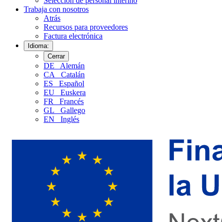
Selección de personal interino
Trabaja con nosotros
Atrás
Recursos para proveedores
Factura electrónica
Idioma:
Cerrar
DE
Alemán
CA
Catalán
ES
Español
EU
Euskera
FR
Francés
GL
Gallego
EN
Inglés