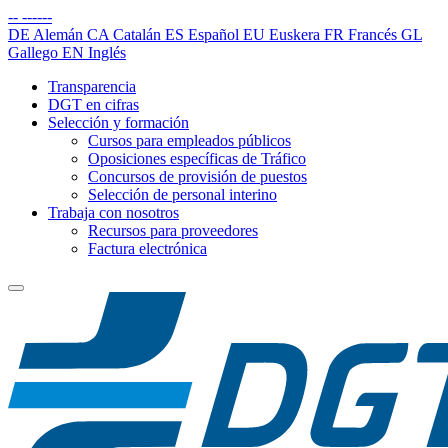
--
------
DE
Alemán
CA
Catalán
ES
Español
EU
Euskera
FR
Francés
GL
Gallego
EN
Inglés
Transparencia
DGT en cifras
Selección y formación
Cursos para empleados públicos
Oposiciones específicas de Tráfico
Concursos de provisión de puestos
Selección de personal interino
Trabaja con nosotros
Recursos para proveedores
Factura electrónica