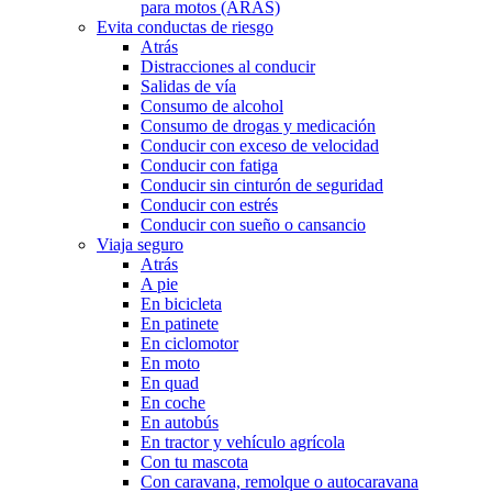
para motos (ARAS)
Evita conductas de riesgo
Atrás
Distracciones al conducir
Salidas de vía
Consumo de alcohol
Consumo de drogas y medicación
Conducir con exceso de velocidad
Conducir con fatiga
Conducir sin cinturón de seguridad
Conducir con estrés
Conducir con sueño o cansancio
Viaja seguro
Atrás
A pie
En bicicleta
En patinete
En ciclomotor
En moto
En quad
En coche
En autobús
En tractor y vehículo agrícola
Con tu mascota
Con caravana, remolque o autocaravana